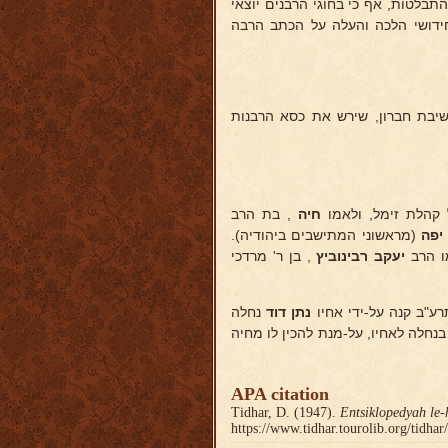
בלטות, אף כי בחוגי הרבנים יוצאי
בחידושי הלכה והעלה על הכתב הרבה
שיבת חברון, שירש את כסא הרבנות
קהלת זימל, ולאמו
חיה
, בת הרב
 יפה
(מראשוני המתישבים ביהודיה).
ו הרב
יעקב רבינוביץ
, בן ר' מרדכי
ע"ב קנה על-ידי אחיו
נתן דוד
נחלה
דים, ומסר את הטיפול בנחלה לאחיו, על-מנת להכין לו מחיה
APA citation
Tidhar, D. (1947).
Entsiklopedyah le-
https://www.tidhar.tourolib.org/tidha