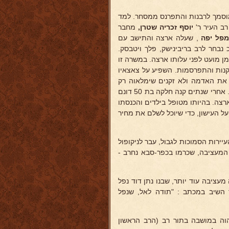
וסמך לרבנות והתפרנס ממסחר. למד
ב העיר ר'
יוסף
זכריה שטרן,
מחבר
מפל יפה
, שעלה ארצה והתישב עם
נבחר לרב בריבינישק, פלך ויטבסק.
 מועט לפני עלותו ארצה. במשרה זו
סקנות והתפרסמות. השפיע על צאצאיו
 את האדמה ולא זקנים שימלאוה רק
. אחרי שנתים קנה חלקה בת 50 דונם
רצה. בהיותו מטופל בילדים והכנסתו
ל העישון, כדי שיוכל לשלם את מחיר
ירות הסמוכות לגבול, עבר לניקופול
המעציבה, שכרמו בכפר-סבא נחרב -
ציבה עוד יותר, שבנו נתן דוד נפל
 השיב במכתב : "תודה לאל, שנפל
ה במושבה בתור רב (הרב הראשון