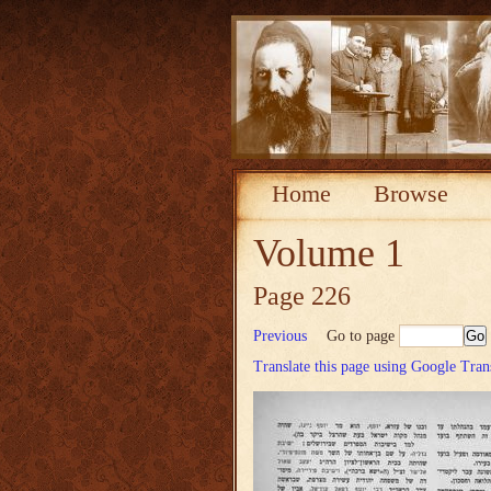
Home
Browse
Volume 1
Page 226
Previous
Go to page
Translate this page using Google Tran