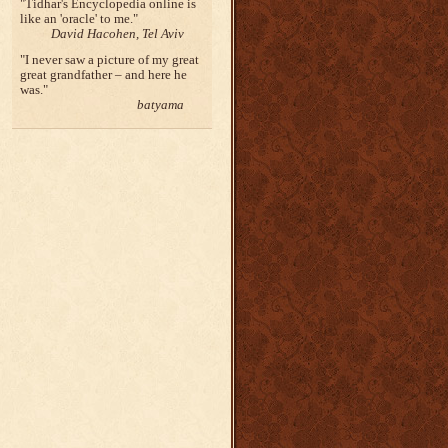
Tidhar's Encyclopedia online is
like an 'oracle' to me.
David Hacohen, Tel Aviv
I never saw a picture of my great
great grandfather – and here he
was.
batyama