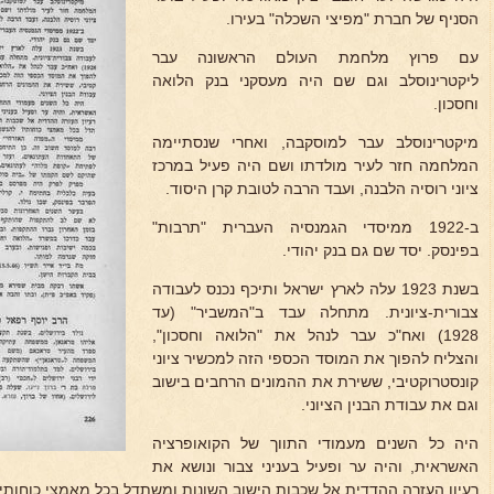
הסניף של חברת "מפיצי השכלה" בעירו.
עם פרוץ מלחמת העולם הראשונה עבר
ליקטרינוסלב וגם שם היה מעסקני בנק הלואה
וחסכון.
מיקטרינוסלב עבר למוסקבה, ואחרי שנסתיימה
המלחמה חזר לעיר מולדתו ושם היה פעיל במרכז
ציוני רוסיה הלבנה, ועבד הרבה לטובת קרן היסוד.
ב-1922 ממיסדי הגמנסיה העברית "תרבות"
בפינסק. יסד שם גם בנק יהודי.
בשנת 1923 עלה לארץ ישראל ותיכף נכנס לעבודה
צבורית-ציונית. מתחלה עבד ב"המשביר" (עד
1928) ואח"כ עבר לנהל את "הלואה וחסכון",
והצליח להפוך את המוסד הכספי הזה למכשיר ציוני
קונסטרוקטיבי, ששירת את ההמונים הרחבים בישוב
וגם את עבודת הבנין הציוני.
היה כל השנים מעמודי התווך של הקואופרציה
האשראית, והיה ער ופעיל בעניני צבור ונושא את
רעיון העזרה ההדדית אל שכבות הישוב השונות ומשתדל בכל מאמצי כוחותי