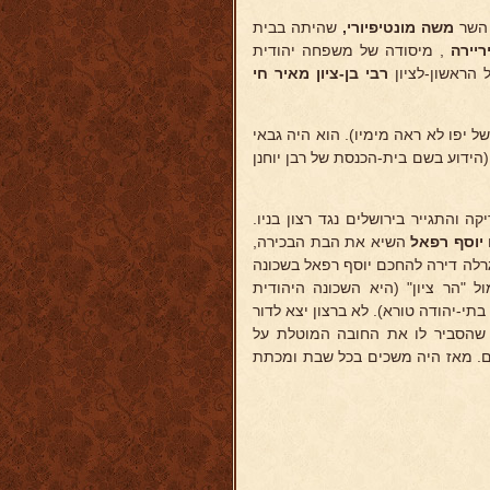
 השר
משה מונטיפיורי,
שהיתה בבית
ריירה
, מיסודה של משפחה יהודית
 הראשון-לציון
רבי בן-ציון מאיר חי
 יפו לא ראה מימיו). הוא היה גבאי
ידוע בשם בית-הכנסת של רבן יוחנן
 והתגייר בירושלים נגד רצון בניו.
יוסף רפאל
השיא את הבת הבכירה,
גרלה דירה להחכם יוסף רפאל בשכונה
 "הר ציון" (היא השכונה היהודית
בשנת תר"כ (1860) ונקראה גם בשם בתי-יהודה טורא). לא ברצון יצא לדור
, שהסביר לו את החובה המוטלת על
ים. מאז היה משכים בכל שבת ומכתת