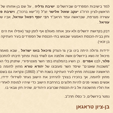
למד בישיבות הספרדים שבירושלים:
ישיבת
גדליה
, על שם בן-אחותו של
הראשון-לציון הרה"ג
יעקב שאול
אלישר
זצ"ל (ה"ישא ברכה"),
וישיבת פי
עשירה מצרפת, שבראשה עמד הראב"ד
רבי יוסף רפאל עוזיאל,
אביו של
עוזיאל
.
דבק בקדושת ירושלים ולא עזב אותה מעולם אף לזמן קצר (אפילו את הים של
וחזן בבית-הכנסת האמצעי שבגוש בתי-הכנסת של הספרדים בעיר העתיקה (ה
בן זכאי).
ידידות גדולה היתה בינו ובין גר-הצדק
מיכאל
בועז ישראל
, שבא מאמריקה
מיכאל זה נשא בירושלים אשה אלמנה אם לשתי בנות ומתוך חיבתו להחכם
פלור,
לבנו
אפרים
. כן השיג בהמלצתו בפני השר מונטיפיורי, שתנתן בלי ה
"משכנות שאננים'' שיסד השר מעזבונו של
יהודא טורא
מחוץ לחומה מול
הראשונה שנבנתה מחוץ לעיר העתיקה 
מחוץ לחומה, אך בהכירו בצורך להרחיב את הישוב נעתר לשידולי ידידו
אנשים נשואי פנים להיות חלוצים בהרחבת הישוב כדי שיהיו למופת לאחר
את רגליו מהשכונה אל בית-הכנסת שברובע היהודים, שהיה חזן וגבאי בו.
נפטר בירושלים, כ' כסלו תרנ"ב.
בן-ציון טראגאן