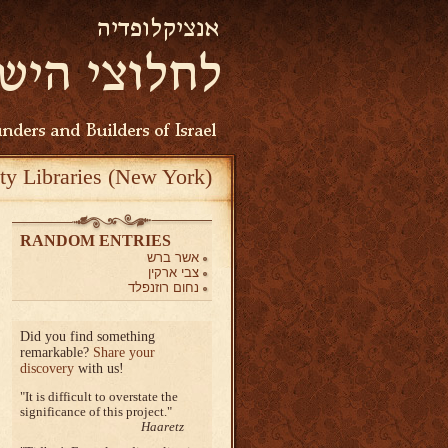
ty Libraries (New York)
RANDOM ENTRIES
אשר ברש
צבי ארקין
נחום רוזנפלד
Did you find something
remarkable?
Share your
discovery
with us!
It is difficult to overstate the
significance of this project.
Haaretz