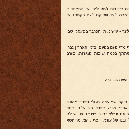
חס בידידות למפעליה של התאחדות
זר הרבה לועד שהוקם לשם הקמתו של
נר - ע"ש אותו הפרבר בפינסק, שבו
מדי פעם בפעם. בזמן האחרון גברו
השתתף בכמה ישיבות ופגישות, ובערב
שת צבי ביילין.
 טראגאן, ממשפחה עתיקה שמוצאה מגולי ספרד מהעיר
רי גירוש ספרד בירושלים. למד
שה את
פרלה
בת ר'
ברוך נייגו
, שעלה
 ובנו של עזרא,
יוסף
, הוא מר
יוסף