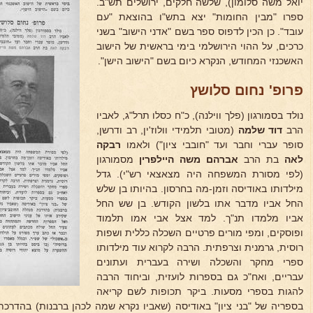
יואל משה סלומון), שלשה חלקים, ירושלים תש"ב.
ספרו "מבין החומות" יצא בתש"ו בהוצאת "עם
עובד". כן הכין לדפוס ספר בשם "אדני הישוב" בשני
כרכים, על ההוי הירושלמי בימי בראשית של הישוב
האשכנזי המחודש, הנקרא כיום בשם "הישוב הישן".
פרופ' נחום סלושץ
נולד בסמורגון (פלך ווילנה), כ"ח כסלו תרל"ג, לאביו
הרב
דוד שלמה
(מטובי תלמידי וולוז'ין, רב ודרשן,
סופר עברי וחבר ועד "חובבי ציון") ולאמו
רבקה
לאה
בת הרב
אברהם משה היילפרין
מסמורגון
(לפי מסורת המשפחה היה מצאצאי רש"י). גדל
מילדותו באודיסה וזמן-מה בחרסון. בהיותו בן שלש
החל אביו מדבר אתו בלשון הקודש. בן שש החל
אביו מלמדו תנ"ך. למד אצל אבי אמו תלמוד
ופוסקים, ומפי מורים פרטיים השכלה כללית ושפות
רוסית, גרמנית וצרפתית. הרבה לקרוא עוד מילדותו
ספרי מחקר והשכלה ושירה בעברית ועתונים
עבריים, ואח"כ גם בספרות לועזית, וביחוד הרבה
להגות בספרי מסעות. ביקר תכופות לשם קריאה
בספריה של "בני ציון" באודיסה (שאביו נקרא שמה לכהן ברבנות) בהדרכת