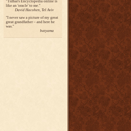
Tidhar's Encyclopedia online is
like an 'oracle' to me.
David Hacohen, Tel Aviv
I never saw a picture of my great
great grandfather – and here he
was.
batyama