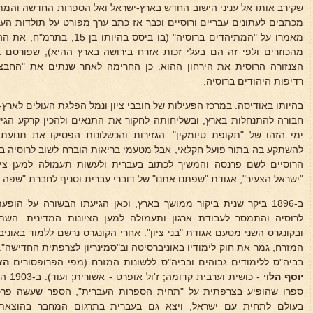
שקירב אותו אל עניני הישוב החדש בארץ-ישראל ואל הספרות החדשה והמתה
מכתבים לעתונים עבריים ורוסיים וכבר אז כתב ערך מפורט על תולדות העי
מאמרו על "המתיהדים ברוסיה" (בו 
מהכוזרים ולפי זה הם בעלי זכות אזרח בירושה בארץ ההיא), שפורסם בי
הצנזורה הרוסית את הירחון ההוא. כן החרימה לאחר שנתים את "החבצ
רדיפות היהודים ברוסיה.
בהיותו באודיסה. במרכז הפעילות של חובבי ציון ונמל הפלגת העולים לארץ-
חבורה להתנחלות בארץ, ובשליחותה לחקור את התנאים ולהכין קרקע הגי
ימי הזהו של "תקופת טיומקין". הגזירות והכשלונות הפסיקו את תנועת
להשתקע בה בתור פועל חקלאי, אבל מטעמי בריאות הוברח לשוב לרוסיה בח
הרוסיים לשם פרנסה והמשיך לכתוב בעברית ולעשות תעמולה למען ציו
"ישראל הצעיר", אגודת "שפתנו אתנו" של דוברי עברית וסניף לחברת "שפה ב
ב-1896 ביקר שנית ביקור ממושך בארץ, וכאן הגיעתו הבשורה על הופעת "מדינת היהודים" של
לרוסיה והתמסר לעבודת ארגון ותעמולה למען הציונות המדינית. השת
ובקונגרס השני מטעם אגודת "בני ציון". אחרי הקונגרס נרשם ללמוד באוני
המזרח, גמר את חוק לימודיו באוניברסיטה וב"סמינריון לצרפתית החדישה
בביה"ס ללימודים גבוהים ובביה"ס ללשונות המזרח (מפי הפרופסורים
הא
יוסף הלוי
- כושי
ספרו שהופיע בצרפתית על "תחית הספרות העברית", הספר שעשה פרס
בעולם לתחית עם ישראל, ויצא גם בעברית בתרגום המחבר בהוצאת