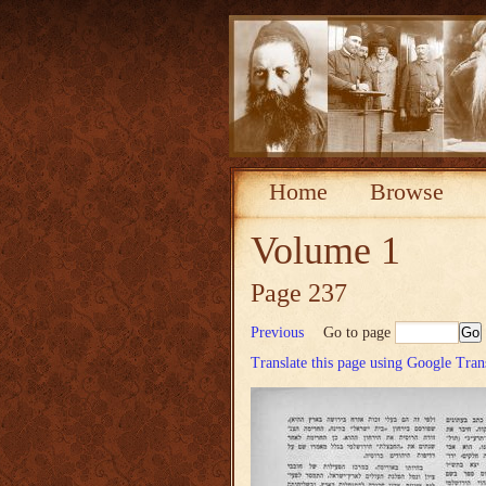
Home
Browse
Volume 1
Page 237
Previous
Go to page
Translate this page using Google Tran