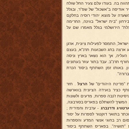
ווה בה. בעודו עלם צעיר החל שולח
ר אודיסה ב"אשכול" של שפ"ר, ובגלל
ביסס בהיותו בן 15, בתרמ"ח, את ההשערה על מוצא יהודי רוסיה בחלקם
רחון "בית ישראל" בווינה, החרימה
לת" הירושלמי בגלל מאמרו שם על
ישראל, התמסר לפעילות ציונית, ארגן
ע ארצה בחג השבועות תרנ"א, בעצם
 העליה, אך הוא נשאר בארץ וניסה
ורף תרנ"ב. עבד בתור עוזר בעתונים
ן. באותו זמן השתתף ביסוד הכרת
רורה".
הרצל
. חזר
תף כציר בועידה הציונית בווארשה
ברסיטת ז'נבה ספרות, מדעים ולשונות
". המשיך להשתלם בפאריס בסורבונה,
רטוויג ודרנברג
- ערבית וחמירית ;
ת וערבית קדומה; ז'ול אופרט - אשורית; ועוד). ב-1903 הוכתר בתואר דוקטור לספרות על יסוד
ום רב בחוגי אנשי המדע והספרות
 "תושיה". בפאריס השתתף ביסוד