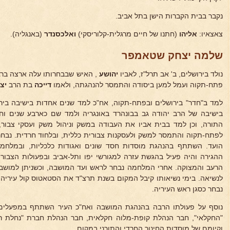
נקבר בבית הקברות הישן בתל אביב.
צאצאיו:
אליהו
(חתנו של חיים מרגלית-קלוריסקי)
ואלכסנדר
(באנגליה).
שלמה יצחק שטאמפר
נולד בירושלים, ב' אב תרל"ז, לאביו
יהושע
, האיש שבבחרותו עלה ארצה ברג
פתח-תקוה ועמל למען ביסודה והתמסר להנהגתה, ולאמו
דייכה
בת הרב
יצח
למד ב"חדר" בירושלים ובפתח-תקוה, אח"כ למד שנים אחדות בישיבה בירוש
בישיבה של הרב יהודה גב בבונהרד באונגריה ולמד שם כארבע שנים וחז
התורה, וכן למד בבית אביו את העבודה במשק וניהול משק ועסקי צבור, 
לפתח-תקוה והתמסר למשק ולעסקנות צבורית כללית, ובלחוד חרדית. נבחר 
הועד. השתתף בהנהגת מוסדות חסד שונים ואגודות כלכליות, ובמלחמ
ההגירה והיה פעיל בהגשת עזרה למגורשי יפו ותל-אביב ובפעולות הצבו
הרעב והמצוקה. אחרי המלחמה נבחר לראש ועד המושבה, וכשניתן למוש
לנשיאה. בימי נשיאותו קיבל המקום בשנת תרצ"ד את הסטאטוס קול עיריה 
נבחר כסגן ראש העיריה.
נוסף על פעולתו הרבה בהנהגת המושבה ואח"כ העיר השתתף במפעלים 
"החקלאי", חבר הנהלת קופת-מלוה חקלאית, חבר הנהלת חברת "נחלת ראו
וקיומם של מוסדות החינוך החרדי והתורני במקום.