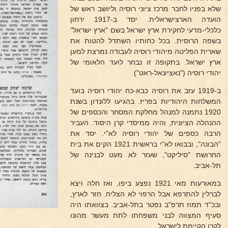
שלא בפניו לחבר מרכז ציוני רוסיה וליושב ראש של
הועדה הארצישראלית. יסד ב-1917 ירחון
כלכלי-מדעי לחקירת ארץ ישראל בשם "ארץ ישראל"
בשפה הרוסית. בכל כחותיו השתדל להטות את
שארית הפליטה מיהודי רוסיה לעבודה נמרצת למען
ארץ ישראל. בתקופה זו נבחר לועד הלאומי של
יהודי רוסיה ("נאציונאל-ראט").
ב-1919 עזב את רוסיה כבא-כח יהודי רוסיה בועד
המשלחות היהודיות בפריז. בהגיעו ללונדון בשנת
1920 נתמנה למנהל מחלקת המסחר והכספים של
ההנהלה הציונית, והיה ממיסדי קרן היסוד. העביר
הרבה כספים של יהודי רוסיה לא"י. יסד את
"הבונה", ובבואו לא"י בראשית 1921 הקים את בית
החרושת "סיליקט", שעזר לא מעט לבנינה של
תל-אביב.
במאורעות מאי 1921 נפצע ביפו, ואז חלה ויצא
לברלין להתרפא אבל הרפוי לא הצליח. חזר לארץ,
ובכ"ד תמוז תרפ"ב נפטר בתל-אביב. בצוואתו היה
סעיף המצווה לבני משפחתו לתת מעשר מהונו
לקרן הקיימת לישראל.