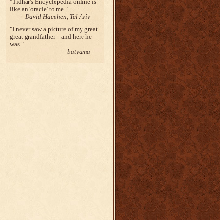
Tidhar's Encyclopedia online is
like an 'oracle' to me.
David Hacohen, Tel Aviv
I never saw a picture of my great
great grandfather – and here he
was.
batyama