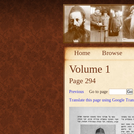
Home
Browse
Volume 1
Page 294
Previous
Go to page
Translate this page using Google Tran