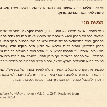
צאצאיו:
אליהו דוד : שושנה
אשת
תנחום פראנק
;
רבקה
אשת
זאב בן
פישר;
לאה
אשת
אברהם גודמן.
מנשה מני
נולד בחברון, א' אב תרמ"ט (אוגוסט 1889), לאביו
יעקב
(בנו החמישי של ה
בגדאד, רבה של חברון וראש משפחת מני בארץ) ולאמו
חנה
בת
נסים להבה
בחברון). למד בתלמוד-תורה של העדה ובישיבה מפי הרבנים
חנוך חסון
הי
חברון בתרפ"ט) ואח"כ בבית מדרשו של הגאון
חיים חזקיה מדיני
(בעל
בשיעורים שנוסדו ע"י החברה "למען ציון". אח"כ למד בירושלים בביה"ס 
בסמינריון של החברה בפאריס. אך בזמן ההוא, כשגמר את ביה"ס בירושל
למוסד ההוא תלמידים מארץ-ישראל, ובתור פיצוי פתחה קורס סמינריוני לה
כשגמר את הקורס נתקבל בראשית תרס"ח לפקיד בסניף של בנק אפ"ק שנפ
הזרמת חיים חדשים לישוב העברי בעיר. בחורף תרע"ב הועבר, לפי בקשתו,
הצטרף ל"מכבי" כשנוסד אז והשתתף בכל הפעולות לטובת הצבור.
halutse ha-yishuv u-vonav
(Vol. 1, p. 294). Retrieved from
r/view/1/294