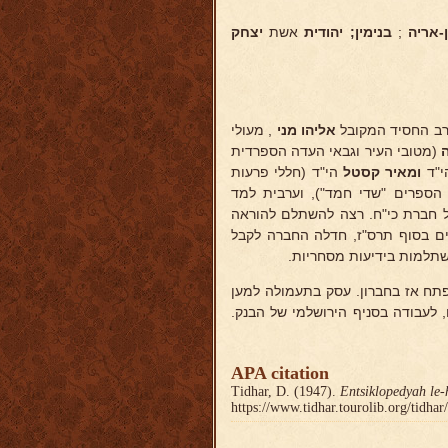
-אריה
;
בנימין; יהודית
אשת
יצחק
רב החסיד המקובל
אליהו מני
, מעולי
(מטובי העיר וגבאי העדה הספרדית
"ד
ומאיר קסטל
הי"ד (חללי פרעות
 הספרים "שדי חמד"), וערבית למד
של חברת כי"ח. רצה להשתלם להוראה
ים בסוף תרס"ז, חדלה החברה לקבל
שתלמות בידיעות מסחריות.
תח אז בחברון. עסק בתעמולה למען
 לעבודה בסניף הירושלמי של הבנק.
APA citation
Tidhar, D. (1947).
Entsiklopedyah le-
https://www.tidhar.tourolib.org/tidha