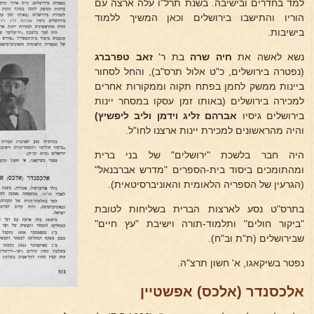
למד בחדרים ובישיבה. בשנת תרל"ו עלה ארצה עם
הוריו והתישבו בירושלים וכאן המשיך ללמוד
בישיבות.
נשא לאשה את
חיה שרה
בת ר'
זאב טפרברג
(נפטרה בירושלים, כ"ט אלול תרס"ב), והחל לסחור
ביינות ממשק לחמן בפתח תקוה וממקורות אחרים
למכירה בירושלים (באותו זמן עסקו במסחר יינות
בירושלים גיסיו
אברהם זליג וידמן וליב ליפשיץ)
והיה מהראשונים למכירת יינות ארצנו לחו"ל.
היה חבר בלשכת "ירושלים" של בני ברית
ומהתומכים ביסוד בית-הספרים "מדרש אברבנאל"
(הגרעין של הספריה הלאומית והאוניברסיטאית).
בתרס"ט נסע לארצות הברית בשליחות לטובת
"ביקור חולים" ותלמוד-תורה וישיבת "עץ חיים"
שבירושלים (ת"ת וב"ח).
נפטר בשיקאגו, א' חשון תרצ"ה.
אלכסנדר (אלכס) אפשטיין