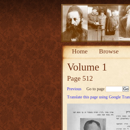
Home
Browse
Volume 1
Page 512
Previous
Go to page
Translate this page using Google Tran