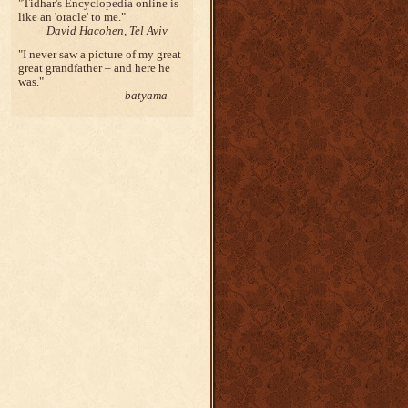
Tidhar's Encyclopedia online is
like an 'oracle' to me.
David Hacohen, Tel Aviv
I never saw a picture of my great
great grandfather – and here he
was.
batyama