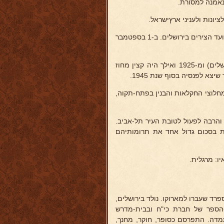
אמנה למסורת.
יונות ולעניני ארץישראל.
ב-1919 עלה ארצה עם ועד הצירים וארגן את המחלקה למסחר ותעשיה של ועד הצירים בירושלים. ב-1 בספטמבר
ב-1 באוקטובר 1923 נתמנה לסגן קצין מחוז בשלטון מחוז הדרום (יפו-ירושלים) ומ-1925 ואילך היה קצין מחוז
צא לפנסיה בסוף שנת 1945.
חלוצי החקלאות והבנין בפתח-תקוה,
והרבה לפעול לטובת העיר תל-אביב.
תת בסכום גדול אחד את תרומותיהם
: מרגלית.
פרד שעברו למארוקו. נולד בירושלים,
ת-הספר של חברת כי"ח ובבית-מדרש
התמדה. התפרסם כסופר, חוקר, מחנך,