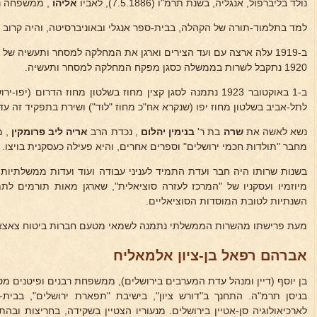
נולד בליברפול, אנגליה, בשנת תרמ"ו (7.5.1886), לאביו
אליהו
, ממשפחה נ
למד בתלמוד-תורה של הקהלה, בבית-ספר אנגלי ובאוניברסיטה, והיה קרוב לצ
1920 נתקבל לשרות בממשלה כסגן מפקח המחלקה למסחר ותעשיה.
לתל-אביב בשלטון מחוז יפו (שנקרא אח"כ מחוז "לוד") ושירת בתפקיד זה עד שי
נשא לאשה את
שרה
בת ר'
בנימין יהלום
, נכדת הרב
אריה ליב פרומקין
, מ
מחבר "תולדות חכמי ירושלים" וספרים אחרים, והיא פעילה כעסקנית בויצו.
בשנות שרותו היה חבר ועדת התמיד לעניני עבודה ועוד ועדות ממשלתיות 
מיוזמיו ועסקניו של "המרכז לעזרה סוציאלית", שארגן מאות תורמים ל
השנתיות לטובת המוסדות הסוציאליים.
מעת פרישתו מהשרות הממשלתי נתמנה לשמאי מטעם חברות ביטוח צאצאיו
אברהם רפאל בן-ציון אלמאליח
בן יוסף (דיין ומנהל עדת המערבים בירושלים), ממשפחת רבנים ופיטנים מס
בניסן תרמ"ה. התחנך ב"דורש ציון", בישיבת "תפארת ירושלים", בבי
לארכיאולוגיה סן-אטיין בירושלים. מנעוריו הצטיין בשקידה, בחריצות וב