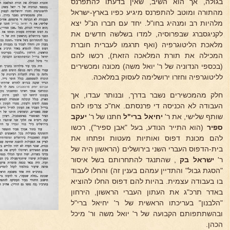
בגולה, אך הוא השיב, שאין בדעתו להתפרנס
מהתורה ומוטב להתפרנס מיגיע כפיו בארץ-ישראל
מלהיות רב ומנהיג בחו"ל. יחד עם חברו הנ"ל יצא
לקניגסברג שבפרוסיה, למדו בשלשה חדשים את
מלאכת הליטוגרפיה (ואף תרגמו לעברית חוברת
המכילה את תורת המלאכה הזאת), רכשו להם
(בכספי הנדוניה של ר' יואל משה) מכונה ומכשירים
לליטוגרפיה וחזרו ירושלימה לעסוק במלאכה.
חלק מהמכשירים נשבר בדרך, ובנותר עבדו, אך
העבודה לא הכניסה די פרנסתם. אח"כ צרפו להם
שותף שלישי, את ר'
יחיאל ברי"ל
חתנו של ר'
יעקב
ספיר
(הוא התייר הנודע, בעל "אבן ספיר"), רכשו
להם מכונת דפוס ואותיות מעטות ופתחו את
בית-הדפוס העברי השני בירושלים (הראשון היה של
ר'
ישראל בק
, שהתנגד להתחרותם בשל איסור
"הסגת גבול" והתדיין עמהם בענין זה) והחלו לעבוד
בו בעבודה עצמית. בהיות להם דפוס החלו להוציא
באדר תרכ"ג את העתון העברי הראשון, הירחון
"הלבנון" בעריכתו הראשית של ר' יחיאל ברי"ל
ובהשתתפותם הקבועה של ר' יואל משה ור' מיכל
הכהן.