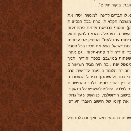
בת "ביקור חולים".
 לו חברים לדעה ולמעשה, יסדו את
מושבה חקלאית. טרח בכל הנסיונות
מן), ובסוף ברכישת אדמת פתחתקוה
 ועשה בו תעמולה נמרצת למען חיזוק
"כיתות עטו לאת". הפסיק את עבודתו
אדמת ישראל. נשא את חלקו בכל הסבל
 יהודיה ליד פתח-תקוה, וגם אחרי
שפחות במושבם בכפר יהודיה ותמך
ימפל יפה
, בה היה מגיד השיעורים
בורת הלומדים נענה לדרישת הרב
כי צבור ולהשתתף בניהול המוסדות.
 בין יהודי רוסיה כלפי ההתישבות
 לוילנה. הצליח להשפיע על הגאון ר'
ישוב הירושלמי, וכן השפיע על גדולי
 את קיומו של הישוב העברי העירוני
 שהיה בו גבאי ראשי ואף זכה להתחיל