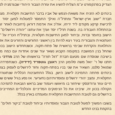
הצדיק בפרנקפורט ע''מ הצליח להשיג את עזרת הצבור היהודי שבגרמניה לטו
בינתים לא הזניח את משאת-הנפש של אביו בדבר התישבות חקלאית. מצא
חברת "ישוב ארץ-ישראל" ומתרל''ה ואילך התמסר לפעולות למען יסוד 
לרכישת קרקע מקודם ליד יריחו, אח"כ את אדמת דוראן (רחובות לאחר ז
ובהתחלת העבודה בה. בשנת תרל"ז יסד וערך את עתונו "יהודה וירושלים"
הישוב בחומר וברוח, וביחוד למען התישבות חקלאית, ובתרל"ח הכריז על 
העתונאית והצבורית בעיר ויצא להיות בין ראשוני החורשים והזורעים את 
והתלאות והקדחת שבימי בראשית של פתח-תקוה, וכשנתחדש הישוב בכפר
שהחל בנין המושבה במקומה הקבוע נשאר עוד שנים אחדות עם כמה מ
בישיבה שנוסדה שם מטעם חברת "דגל תורה" בראשותו של הרב
מרדכי
ג
חתנו של ר' יואל משה סלומון הרב
ראובן גוטפריד (ידידיה).
כשנתפרדה ח
שמואל סלנט, השאיר את שני בניו בפתח-תקוה וחזר לירושלים לעסוק בצר
בינתים פחתה התמיכה לישוב הישן, בגלל החתענינות הכללית שנתעוררה
החקלאית, ומצב יהודי ירושלים ומוסדותיהם נתערער. אז נסע בגיל ששים שנה
חיים עוזר גרודזנסקי שיחזור בו מיאושו ויעמוד שוב בראש הגבאות לתמיכה ב
הקהלה בכוון זה, שיבינו את כל הנימוקים המדיניים והכלכליים המחייבים
בירושלים גם לטובת ההתישבות החקלאית ומעמדנו בארץ בכלל.
בשובו המשיך לפעול לטובת הצבור ומוסדותיו וביחוד לטובת "ביקור חולים"
בהקמת בנינו החדש.