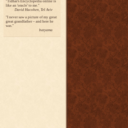
Tidhar's Encyclopedia online is
like an 'oracle' to me.
David Hacohen, Tel Aviv
I never saw a picture of my great
great grandfather – and here he
was.
batyama