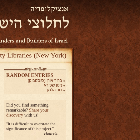
ty Libraries (New York)
RANDOM ENTRIES
ברוך אורן (סוסנוביק)
ניסן שפירא
דוד הלמן
Did you find something
remarkable?
Share your
discovery
with us!
It is difficult to overstate the
significance of this project.
Haaretz