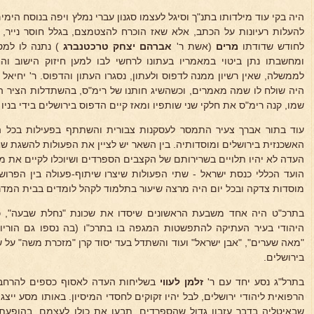
היה בקי עוד מילדותו בתנ"ך וסיגל לעצמו סגנון עברי נמלץ ויפה בנוסח הימ
להעלות רעיונות על הכתב, אלא שאז הוכרח להצטמצם, בגלל חוסר נייר,
לחודש שדודתו
מרים
(אשת ר'
אברהם יצחק טרכטנברג
) נתנה לו למט
ומחשבתו נתן ביטוי במאמריו בעתונו לרחשי לבו למען חיזוק הישוב ו
לממשלה, שאין רשיון ממנה לדפוס ולעתון, נסגרו העתון והדפוס. ר' יחיאל 
היה שולח לו שמה מאמרים, וכשהשיג חותנו של רימ"ס, בהשתדלות הציר הא
שמו, קנה רימ"ס את חלקי שני שותפיו ומאז קיים הדפוס בירושלים בידי בניו ו
עוד בתור אברך צעיר התמסר לעסקנות צבורית והשתתף בפעילות בכל
האשכנזית בירושלים ומוסדותיה. בין השאר יש לציין את הפעולות להשגת 
העדה לא יהיו תלויים בשרירותם של הקצבים הספרדים ושיוכלו לקיים את מנ
הועד הכללי כנסת ישראל - שתי הפעולות שיצרו שיתוף-פעולה בין הפרושי
מוסדות צדקה ובכל יום היה מרצה שיעור בתלמוד לקהל לומדים בבית המדר
בתרכ"ט היה אחד משבעת הראשונים שיסדו את שכונת "נחלת שבעה", כ
היהודי בעיר העתיקה להתפשטות המגפה בו בתרכ"ו (בה נספו גם הוריו
"מאה שערים", "אבן ישראל" ועוד והשתדל בעד יסוד קרן "מזכרת משה" על
בירושלים.
בתרל"ג נסע יחד עם ר'
זלמן לעווי
בשליחות העדה לאסוף כספים להרחבת ב
הרפואית ליהודי ירושלים, לבל יהיו זקוקים לחסדי המיסיון. באותו מסע ייצ
שבאיטליה בדבר עזבון גדול שהספרדים. תבעו את כולו לעצמם. בהופעתו