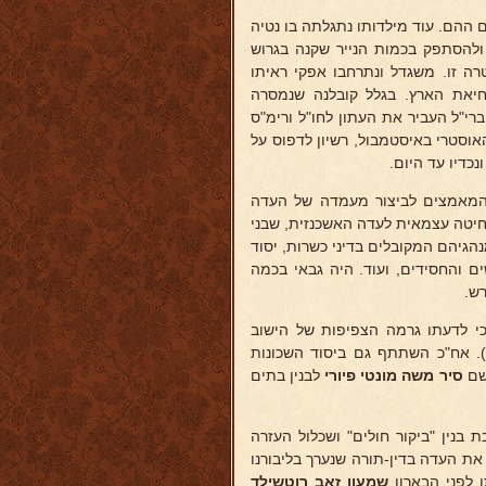
ים ההם. עוד מילדותו נתגלתה בו נטיה
 ולהסתפק בכמות הנייר שקנה בגרוש
רה זו. משגדל ונתרחבו אפקי ראיתו
החיאת הארץ. בגלל קובלנה שנמסרה
ברי"ל העביר את העתון לחו"ל ורימ"ס
וסטרי באיסטמבול, רשיון לדפוס על
נכדיו עד היום.
 המאמצים לביצור מעמדה של העדה
שחיטה עצמאית לעדה האשכנזית, שבני
הגיהם המקובלים בדיני כשרות, יסוד
ם והחסידים, ועוד. היה גבאי בכמה
ש.
י לדעתו גרמה הצפיפות של הישוב
). אח"כ השתתף גם ביסוד השכונות
 שם
סיר משה מונטי
פיורי
לבנין בתים
נין "ביקור חולים" ושכלול העזרה
ג את העדה בדין-תורה שנערך בליבורנו
 לפני הבארון
שמעון
זאב רוטשילד