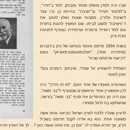
אביו היה למדן מופלג וסוחר מובהק. למד ב"חדר",
ב"תלמוד תורה" וב"ישיבה". בהיותו בן ט"ו עבר
לישיבת וולוז'ין. מסבות שונות נאלץ לעזוב את
ד.//ישיבה" ולשוב לביתו. שם המשיך להגות בתורת
וגם למד רוסית' גרמנית וצרפתית. נצטרף לתנועת
חבת-ציון.
בשנת 1894 פרסם מאמר בעתונו של נתן בירנבוים
(מתתיהו אחר) "זעלבסטעמנציפאציאן" בשם
"רכישת אדמתנו שנית".
השתדל להשפיע על שמ"ר, שיכתוב רומנים בעלי
תוכן לאומי.
כשהופיע מאמרו של אחד העם: "לא זה הדרך" היה
לוין-אפשטיין אחד הראשונים שנצטרף ל"בני משה",
וגם היה מן המיסדים את סניף "בני משה" בורשה.
שהשתקע בה לרגל מסחרו.
לרעיון שעליו ללכת לארץ-ישראל הביאה אותו אשה
פשוטה אחת. הוא בא אליה לקבל תרומה בשביל
חו"צ, אך ההיא אמרה לו: "אם כן, מה אתה עושה כאן ?... לך אל הארץ ה