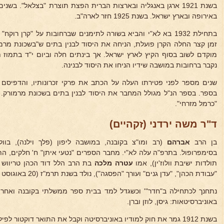
באירופה ובארץ ישראל. בשנת 1925 חזר לארה"ב.
בתחילת 1932 בא לא"י והביא בשורה לתימנים שברחובות על "קרן רוק
זמן קצר החלה הקרן פועלת, הניחה את היסוד לבנין בתים ש"בשכונת מרמו
מוקדם לשוב בסוף הקיץ לארץ ישראל. אך בינתים חלה וביום י"ד בתמוז ת
נקבר ברחובות במושבה שידיו הניחו את היסוד לבנינה.
שנים מספר לפני פטירתו העלה על הכתב את פרקי זכרונותיו, והדפיסם ב
בספר. בספר הנ"ל מגולל המחבר את היסוד לבנין בתים בשכונת מרמורק. כע
"כרמל מזרחי".
ד"ר משה ירדני (זקהיים)
בן הרב
אברהם
(רב ומו"צ בקובנה, במושבה ליפון (פלך וילנה), בוו
בסימפרופול. בתרפ"ה עלה לא"י. מחבר הספרים "נטעי איתן" ח' חלקים, הת
תולדות ישיבת וולוז'ין), אמו
עטרה מלכה
בת הרב הלל דוד הכהן טריווש מ
"עבודת הכהן", "עדן גנים" ועורך "הפסגה"), נולד בשנת תרמ"ז (20 באוגוסט 1887) בעיר וילקי פלך קובנה (ליטה).
נתחנך לכתחילה ב"חדר"' וכשגדל למד בבית ספר ממשלתי בקובנה ואחרי 
באוניברסיטאות: גיסן, לוזן וברן.
בשנת 1912 גמר את חוק למודיו באוניברסיטה וקבל את התואר דוקטור לפילוסופיה.