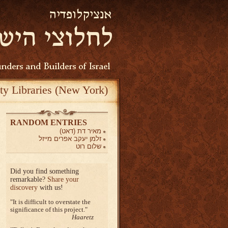
ty Libraries (New York)
RANDOM ENTRIES
מאיר דת (דאט)
זלמן יעקב אפרים מייזל
שלום רוט
Did you find something
remarkable?
Share your
discovery
with us!
It is difficult to overstate the
significance of this project.
Haaretz