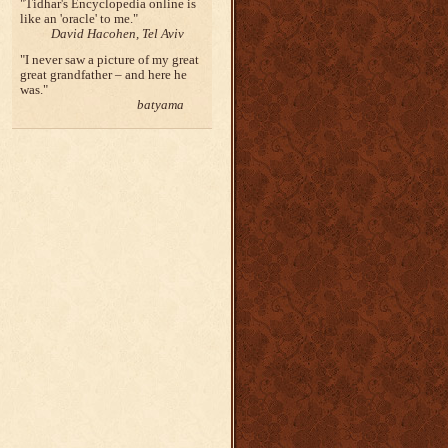
Tidhar's Encyclopedia online is
like an 'oracle' to me.
David Hacohen, Tel Aviv
I never saw a picture of my great
great grandfather – and here he
was.
batyama