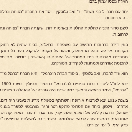
האלה נכנסו עמוק בלבו.
יחד עם חברו ל"בני-משה" - ר' זאב גלוסקין - יסד את החברה "מנוחה ונחל
- היא רחובות.
לשם סדור הקניה לחלוקת החלקות באדמות דורן, שקנתה חברת "מנוחה ונחלה
לרחובות.
באין דירה ברחובות התישב עם משפחתו בראל"צ, בבית שהיה לא רחו
הקדחת. אך לא נבהל מהמחלה, ונשאר על מקומו. לא קבל בעד כל הזמן ש
מתפרנס מהכנסות בית המסחר של האחים לוין-אפשטיין בורשה. את משכ
להכנסת אורחים ולמתנות לפקידים הטורקים.
הוא עזר לחברו, זאב גלוסקין, ביסוד חברת ה"כרמל" - היא חברת "כרמל מזרחי
"הכרמל", ועמד בראשה ובמשך כמה שנים היה גזברה של ההנהלה הציונית 
אותו הזמן בהגשת עזרה לנגועי המלחמה. השתייך גם למשלחת הרפואית "הד
פרק הזמן ל"ועד הצירים".