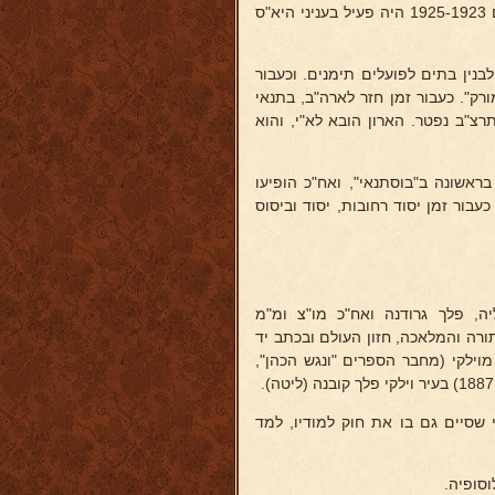
בשנת 1921 ארגן באנגליה ובארצות הברית הפצת תוצרת "בצלאל". בשנים 1925-1923 היה פעיל בעניני היא"ס
ח" לבנין בתים לפועלים תימנים. וכעבור
רק". כעבור זמן חזר לארה"ב, בתנאי
רצ"ב נפטר. הארון הובא לא"י, והוא
ראשונה ב"בוסתנאי", ואח"כ הופיעו
בור זמן יסוד רחובות, יסוד וביסוס
ליה, פלך גרודנה ואח"כ מו"צ ומ"מ
ורה והמלאכה, חזון העולם ובכתב יד
וילקי (מחבר הספרים "ונגש הכהן",
שסיים גם בו את חוק למודיו, למד