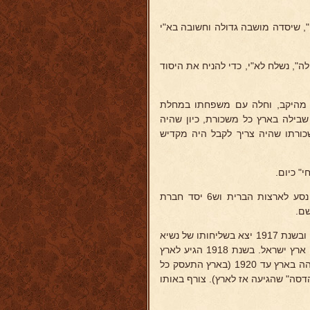
ה", שיסדה מושבה גדולה וחשובה בא"י
", נשלח לא"י, כדי להניח את היסוד
ק מהיקב, וחלה עם משפחתו במחלת
בילה בארץ כל משכורת, כיון שהיה
ורתו שהיה צריך לקבל היה מקדיש
" כיום.
יצא לחו"ל ליסד חברות סניפים לה"כרמל" ברוסיד. ובפולין, בשנת 1900 נסע לארצות הברית וש6 יסד חברת
שם.
בשנת 1915 יצא לארצות אירופה והשתתף בפעולת מדינית בעניני היהודים, ובשנת 1917 יצא בשליחותו של נשיא
ארה"ב - וילסון, ביחד עם הפרופ' פרנקפורטר והגרי מורגנטוי לספרד בעניני ארץ ישראל. בשנת 1918 הגיע לארץ
ישראל, בדרגת קולונל של הצבא האמריקני, עם הגדוד העברי מאמריקה ושהה בארץ עד 1920 (בארץ התעסק כל
סה" שהגיעה אז לארץ). צורף באותו