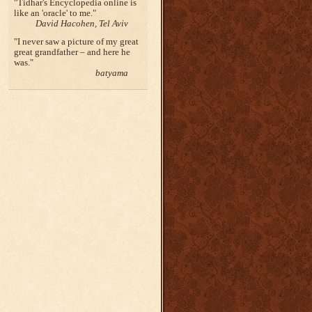
Tidhar's Encyclopedia online is
like an 'oracle' to me.
David Hacohen, Tel Aviv
I never saw a picture of my great
great grandfather – and here he
was.
batyama