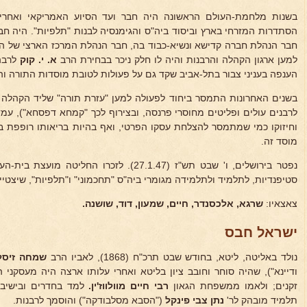
בשנות מלחמת-העולם הראשונה היה חבר ועד הסיוע האמריקאי ואחר
הסתדרות המזרחי בארץ וביסוד ביה"ס והגימנסיה לבנות "תלפיות". היה ח
חבר הנהלת חברה קדישא ונשיא-כבוד בה, חבר הנהלת המרכז הארצי של ה
למען ארגון הקהלה והרבנות והיה לו חלק ניכר בבחירת הרב
א. י. קוק
לרבה
הענפה בעניני צבור בתל-אביב שקד גם על פעולות לטובת מוסדות התורה וה
בשנים האחרונות התמסר ביחוד לפעולה למען "עזרת תורה" שליד הקהלה 
לרבנים עולים ופליטים מחוסרי פרנסה, ובצירוף לכך "קמחא דפסחא"), עמ
וחיזוקו כמי שמתמסר להצלחת עסקו הפרטי, ואף בהיות בריאותו רופפת בש
מוסד זה.
נפטר בירושלים, ו' שבט תש"ז (27.1.47). לזכרו ה
סטיפנדיות, לתלמיד ולתלמידה מגומרי ביה"ס "תחכמוני" ו"תלפיות", שיצטיינ
צאצאיו:
שרגא, אלכסנדר, חיים, שמעון, דוד,
שושנה.
ישראל חבס
נולד באליטה, ליטא, בחודש שבט תרכ"ח (1868), לאביו הרב
שמחה זיסל
ודיינא"), שהיה סוחר וחובב ציון בליטא ואחרי עלותו ארצה היה מעסקני 
זקנים; ולאמו ממשפחת הגאון
רבי חיים
מוולווז'ין.
למד בחדרים ובישיבות 
תלמיד מובהק לר'
נתן צבי פינקל
("הסבא מסלבודקה") והוסמך לרבנות.