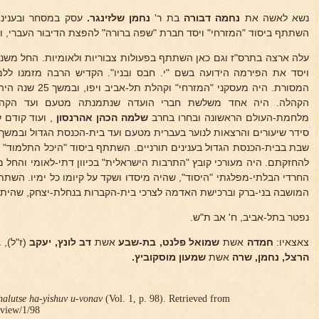
נשא לאשה את
נחמה דבורה
בת ר'
נחמן שלזינגר.
עסק במסחר ובעניני 
השתתף ביסוד "המזרחי" ויסד חברת "שפה ברורה" להפצת הדיבור העברי, וכ
עלה ארצה בתרס"ז וגם כאן השתתף בפעולות צבוריות ולאומיות. החל מש
ויסד את הפירמה הידועה בשם "י. חבס ובניו". הקדיש הרבה מזמנו לל
המסורת. היה מעסקני 
הקהלה. היה אחד משלשת חברי הועדה שנתמנתה מטעם ועד הקהלה
מלחמת-העולם הראשונה ובחרו בחרב
שלמה הכהן אהרנסון
, ועוד קודם 
סידר שיעורים והרצאות לנוער בעברית מטעם ועד בית-הכנסת הגדול ובמשך
שבת בבית-הכנסת הגדול בענינים תורניים. השתתף ביסוד "היכל התלמוד" 
להחזקתם. היה מעורכי קובץ "התרבות הישראלית" בכיוון דתי-לאומי והחל 
החרדי הבלתי-מפלגתי "היסוד", שהיה מיסדו ושקד על קיומו כל ימיו. השתת
המושבה בני-ברק וברכישת האדמה לצרכי בית-הקברות בנחלת-יצחק, שהית
נפטר בתל-אביב, ח' אב ת"ש.
צאצאיו:
חמדה
אשת
שמואל פלנט, בת-שבע
אשת
דב לונץ, יעקב
(ז"ל),
ב
הרצל, נחמן, שרה
אשת
שמעון מוסקוביץ.
halutse ha-yishuv u-vonav
(Vol. 1, p. 98). Retrieved from
/view/1/98