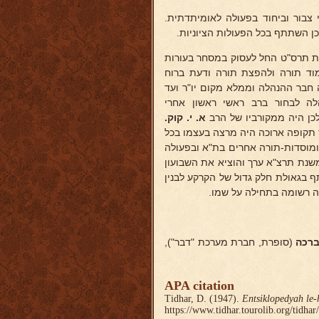
צבור וביחוד בפעולה לאומיתדתית.
ן השתתף בכל הפעולות הציוניות.
נת תרס"ט החל לעסוק במסחר בעורות
מוד תורה ולהפצת תורה ודעת ברוח
"המזרחי" וקהלת תל-אביב ויפו, ובמשך 25 שנה היה חבר ההנהלה וממלא מקום יו"ר ועד
 לבחור ברב ראשי ראשון אחרי
לכן היה ממקורביו של הרב
א. י. קוק.
 תקופה ארוכה היה מרצה בעצמו בכל
ומוסדות-תורה אחרים בת"א ובפעולה
משנת תרצ"א ערך והוציא את השבועון
ף בגאולת חלק גדול של הקרקע לבנין
ה רשומה בתחילה על שמו.
רכה
(סופרת, חברת מערכת "דבר"),
APA citation
Tidhar, D. (1947).
Entsiklopedyah le-
https://www.tidhar.tourolib.org/tidhar