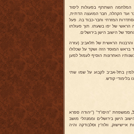
י המלחמה השתתף בפעולות ליסוד
בר ועד הקהלה, חבר המועצה הדתית,
סתדרות המזרחי וחבר-כבוד בה. פעל
 הראשי של יפו בשעתו. תוך פעולתו
חסד של הישוב הישן בירושלים.
והרבנות הראשית של תלאביב (עזרה
ד בראש המוסד הזה ושקד על שכלולו
נותיו האחרונות הוסיף לעמול למען
חליטה מועצת בית-העלמין בתל-אביב לקבוע על שמו שתי
ו בלימודי קודש.
,
ממשפחת "היסו"ד" ("יהודה ספרא
הישוב הישן בירושלים וממנהלי מושב
איישישוק, וולוז'ין וסלבודקה והיה