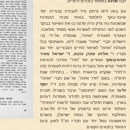
לבנו
שרגא
במסחר בזבלים הימיים.
עם בואו ליפו נרתם מיד לעבודה צבורית. יסד
שיעור-בוקר לתלמוד באחד מבתי הכנסיות
שבשכונת נוה צדק והיה מרצה בו את השיעור בבוקר
השכם לפני התפילה לעשרות אנשי מסחר ומלאכה.
הצטרף לאגודת "אחוה", שנוסדה על-ידי בני
ירושלים חברי "אחוה" שעברו ליפו, והשתתף בכל
פעולות "אחוה" לשיפור החיים הצבוריים. יחד עם
חבריו ר
' אליהו אהרן כהנא,
ר' ישראל מאיר
חודורובסקי
ואחרים יסד "חדר" מודרני להוראת
לימודי קודש וחול בעברית ברוח דתית-לאומית (זהו
ה"חדר" שנקרא בראשית הוסרו - בתחילת שנת
תרס"ה - בשם "חדר אחוה", על שם חברי "אחוה"
שיסדוהו, ואח"כ קרא עליו מנהלו הרב ד"ר
יוסף
זליגר
את השם "תחכמוני" ועיבד בשבילו תכנית
משופרת, ששימשה בסים לסידור מוסדות דומים
בארץ ; משנת תרס"ט עבר המוסד לרשות "המזרחי"
העולמי וכיום הוא ברשותן של עירית תל-אביב
ומחלקת החינוך של כנסת ישראל), ובשנים
הראשונות עמל יחד עם חבריו הנ''ל למען קיום
המוסד בתנאים הקשים.