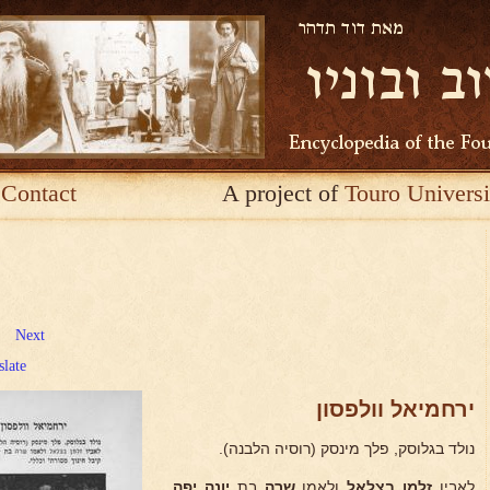
Contact
A project of
Touro Universi
Next
slate
ירחמיאל וולפסון
נולד בגלוסק, פלך מינסק (רוסיה הלבנה).
לאביו
זלמן בצלאל
ולאמו
שרה
בת
יונה יפה.