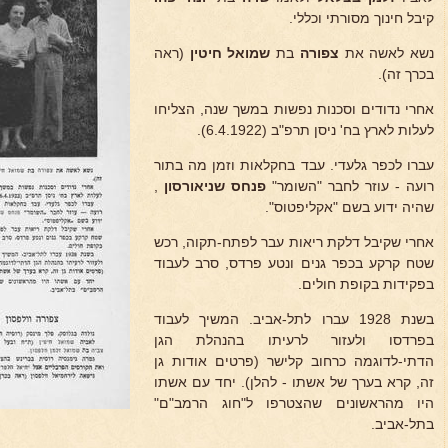
קיבל חינוך מסורתי וכללי.
נשא לאשה את
צפורה
בת
שמואל חיטין
(ראה
בכרך זה).
אחרי נדודים וסכנות נפשות במשך שנה, הצליחו
לעלות לארץ בח' ניסן תרפ"ב (6.4.1922).
עברו לכפר גלעדי. עבד בחקלאות וזמן מה בתור
רועה - עוזר לחבר "השומר"
פנחס שניאורסון
,
שהיה ידוע בשם "אקליפטוס".
אחרי שקיבל דלקת ריאות עבר לפתח-תקוה, רכש
שטח קרקע בכפר גנים ונטע פרדס, סרב לעבוד
בפקידות בקופת חולים.
בשנת 1928 עברו לתל-אביב. המשיך לעבוד
בפרדסו ולעזור לרעיתו בהנהלת הגן
הדתי-לדוגמה כרחוב קלישר (פרטים אודות גן
זה, קרא בערך של אשתו - להלן). יחד עם אשתו
היו מהראשונים שהצטרפו ל"חוג הרמב"ם"
בתל-אביב.