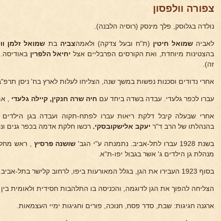
צפורה וולפסון
נולדה בגלוסק, פלך מינסק (רוסיה הלבנה).
לאביה
שמואל חיטין
(ת"ח ובעל צדקה) ולאמה
צביה
בת
שמואל זלמן וול
בהצטינות מיוחדת, ואת הקורסים הפרבליים אצל
יחיאל הלפרין
באודיסה. 
זה).
אחרי נדודים וסכנות נפשות במשך שנה, הצליחו לעלות לארץ בח' ניסן תרפ"ב (6.4.1922
עברו לכפר גלעדי. עבדה בשדה ביחד עם
חיה שרה
חנקין, קיילה גלעדי
, א
אחרי שבעלה קיבל דלקת ריאות עברו לפתח-תקוה ועבדה בגן הילדים 
בהנהלתו של הרב ד"ר
יעקב אלישקובסקי.
רכשו חלקת אדמה בכפר גנים ונט
בשנת 1928 עברו לתל-אביב. נתמנתה ע"י הגב'
שושנה פרסיץ
, ראש מחלק
מנהלת גן הילדים ג' אשר בגבול יפו-ת"א.
בסוף 1923 העבירו את הגן, בגלל המאורעות ביפו, לרחוב קלישר בתל-אביב.
הצליחה להפוך את הגן לדוגמה, והכניסה בו התלהבות חסידית ולאומית בין 
ארגנה חגיגות: שבת, סדר פסח, חנוכה, פורים וחגיגות ימיי העצמאות.