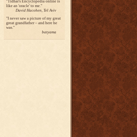
Tidhar's Encyclopedia online is
like an 'oracle' to me.
David Hacohen, Tel Aviv
I never saw a picture of my great
great grandfather – and here he
was.
batyama