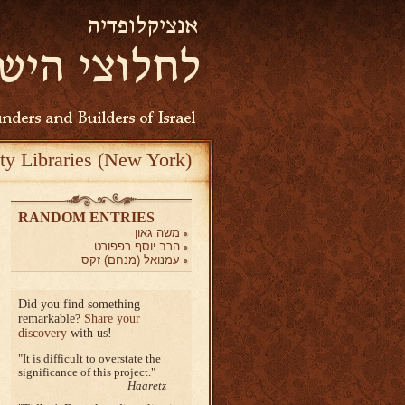
ty Libraries (New York)
RANDOM ENTRIES
משה גאון
הרב יוסף רפפורט
עמנואל (מנחם) זקס
Did you find something
remarkable?
Share your
discovery
with us!
It is difficult to overstate the
significance of this project.
Haaretz