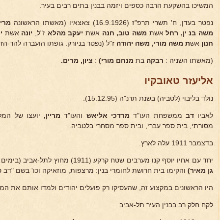
המשיכו בהשקעת הרבה כספים ויזמה בבנין בתים רבים בעיר.
נפטר בעדן, ח' תשרי תרפ"ז (16.9.1926) צאצאיו (מאשתו הראשונה
מרי
משה בנ
ין, רחל
אשת
משה טוב,
חנה
אשת
יעקב מהלא
ז"ל,
יונה
אשת
יצ
חנון
אש
ת משה מורי, משה
יהודה
ז"ל (נפטר בניורק. גופתו הועברה להר-הזיתים כ
(מאשתו השניה :
רבקה
בת
מנחם מורי)
:
ציון, מרים.
אליעזר טאובקיו
נולד בליבוי (לטביה) בשנת תרנ"ה (15.12.95).
לאביו
דב
ממשפחת העו"ד
מרדכי אליאש
והעו"ד
מריין,
יועצו של המל
מסורתי, בית ספר עברי, ובית ספר מסחרי בלטביה.
בדצמבר 1911 עלה לארץ.
יחד עם אחיו יוסף קנו מערבים שטח קרקע (1911) מחוץ לתל-אביב (בימים ההם. כיום - ברחוב המלך ג'ורג' - מול
גן מאיר)
והקימו בית חרושת לחומרי בנין: מרצפות, מוזאיקה וכו' בשם "דב טאו
היו הראשונים במקצוע זה, שהעסיקו רק פועלים יהודים ולמדו אותם את המק
לקח חלק רב בבנין העיר תל-אביב.