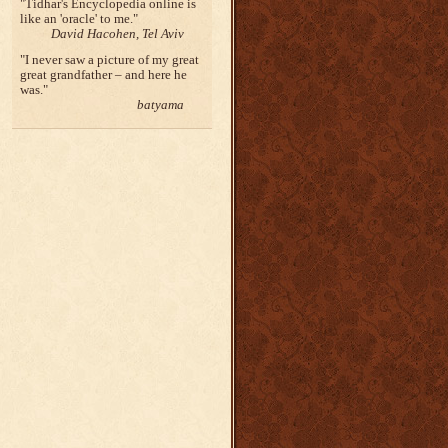
Tidhar's Encyclopedia online is
like an 'oracle' to me.
David Hacohen, Tel Aviv
I never saw a picture of my great
great grandfather – and here he
was.
batyama