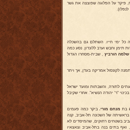
רת בפלמ"ח, פיקד על הפלוגה שפוצצה את גשר
לנפלו).
 כל ימי חייו. השתלם גם בהשכלה
ת תימן וחבש וערב ללונדון. נסע כמה
שלמה הורביץ
, שבית-מסחרו הגדול
מנה לקונסול אמריקה בעדן, אך ויתר
 עתים לתורה, והשבתות ומועד ישראל
כינוי "ר' יהודה הנשיא". אחרי שקיבל
בת
מנחם מורי.
ביקר כמה פעמים
 בראשיתה של השכונה תל-אביב, קנה
ביב בשטחים רחוקים, שהמיסדים לא
 ואף בתים בנה בתל-אביב וצאצאיו