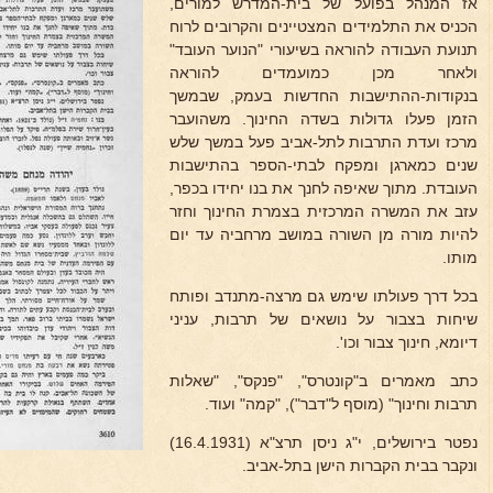
אז המנהל בפועל של בית-המדרש למורים,
הכניס את התלמידים המצטיינים והקרובים לרוח
תנועת העבודה להוראה בשיעורי "הנוער העובד"
ולאחר מכן כמועמדים להוראה
בנקודות-ההתישבות החדשות בעמק, שבמשך
הזמן פעלו גדולות בשדה החינוך. משהועבר
מרכז ועדת התרבות לתל-אביב פעל במשך שלש
שנים כמארגן ומפקח לבתי-הספר בהתישבות
העובדת. מתוך שאיפה לחנך את בנו יחידו בכפר,
עזב את המשרה המרכזית בצמרת החינוך וחזר
להיות מורה מן השורה במושב מרחביה עד יום
מותו.
בכל דרך פעולתו שימש גם מרצה-מתנדב ופותח
שיחות בצבור על נושאים של תרבות, עניני
דיומא, חינוך צבור וכו'.
כתב מאמרים ב"קונטרס", "פנקס", "שאלות
תרבות וחינוך" (מוסף ל"דבר"), "קמה" ועוד.
נפטר בירושלים, י"ג ניסן תרצ"א (16.4.1931)
ונקבר בבית הקברות הישן בתל-אביב.