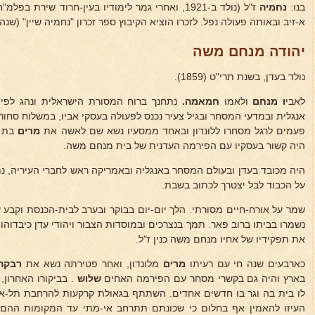
בנו:
נחמיה
ז"ל (נולד ב-1921, ואחרי גמר לימודיו בעין-חרוד שי
א-זיב ובאותה פעולה נפל. לזכרו הוציא הקיבוץ ספר זכרון "נחמיה שיין" (שנה 
יהודה מנחם משה
נולד בעדן, בשנת תרי"ט (1859).
לאבי
ו מנחם
ולאמו
חמאמה.
נתחנך ברוח המסורת הישראלית ונהג לפיה
אנגלית ובמדעי המסחר ובגיל צעיר נכנס לפעולה בעסקי אביו, במשלוח סחורו
פעמים לרגל מסחרו ללונדון ובאחד ממסעיו נשא שם לאשה את
מרים
בת
היה קשור בעסקיו עם הפירמה העדנית של בית מנחם משה.
היה מכובד בעדן ובעולם המסחר באנגליה ובאמריקה ראש לחברי העיריה, נת
על הכבוד לבל יצטרך לכתוב בשבת.
שמר על אורח-חיים מסורתי. הלך יום-יום בבוקר ובערב לבית-הכנסת וקבע
נשמרו בביתו ברוב פאר. תמך בנצרכים ובמוסדות הצבור ויהודי עדן כיבדוהו ב
את תפקידיו של אחיו מנחם משה כנין ז"ל.
כארבעים שנה חי עם רעיתו
מרים
מלונדון, ואחר פטירתה נשא את
רבקה
בארץ והיה גם בקשרי מסחר עם הפירמה האחים
שלוש
. בביקורו האחרון,
לו בית בה וגר בו חדשים אחדים. השתתף בגאולת קרקעות להרחבת תל-א
העיזו להאמין אף בחלום כי שכונתם תתרחב אי-מתי עד המקומות ההם,