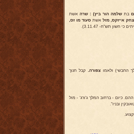
ם
בת
שלמה הור
ביץ) : שרה
אשת
חק אייזקס,
מזל
אשת
סעוד מו
זס,
י חשון תש"ח- 3.11.47).
ך החבשי) ולאמו
צפורה.
קבל חנוך
בקין ובניו".
צוע.