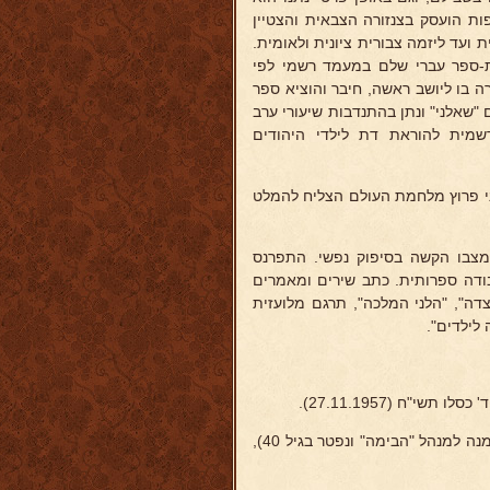
פות הועסק בצנזורה הצבאית והצטיין
 ועד ליזמה צבורית ציונית ולאומית.
ית-ספר עברי שלם במעמד רשמי לפי
 בו ליושב ראשה, חיבר והוציא ספר
 "שאלני" ונתן בהתנדבות שיעורי ערב
ת, שאושר רשמית להוראת דת לילדי היהודים
ל אוסטריה נאסר פעמיים ובקיץ 1939, סמוך לפני פרוץ מלחמת העולם הצליח להמלט
מצבו הקשה בסיפוק נפשי. התפרנס
ודה ספרותית. כתב שירים ומאמרים
מצדה", "הלני המלכה", תרגם מלועזית
 לילדים".
"ח (27.11.1957).
 למנהל "הבימה" ונפטר בגיל 40),