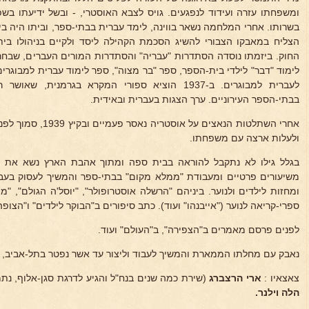
ומשפחתו עזרה ועידוד לנפגעים. גויס לצבא האוסטרי, - ובשל ידיעתו בש
בשרותו. אחרי המלחמה נשאר בווינה, לימד עברית בבתי-ספר, וביתו היה בית
הצליח במאבקו הצבורי להשיג הסכמת הקהילה ליסד ולקיים בניהולו ב
החוק. ביזמתו נוסדה הסתדרות "עבריה" והסתדרות המורים העברים, שבחרה
לימוד "דבר" לילדי בית-הספר, ספר "בר מצוה", ספר לימוד עברית למבוגרים
לעברית למבוגרים. ב-1937 הוציא ספורי המקרא בגרמני
בבתי-הספר העירוניים. ערך הצגות בעברית ובאידית.
אחרי השתלטות הנאצים ע
ולעלות ארצה עם משפחתו.
בגלל גילו לא נתקבל להוראה בבית ספה ומתוך אהבת הארץ נשא את 
משיעורים פרטיים ומעבודת "ממלא מקום" בבתי-ספר והמשיך לעסוק בעב
ומחזות לילדים ולנוער. ביניהם "הרשלה אוסטרופולר", "יוסל'ה הגולם", "
ספרי-קריאה לנוער ("אייבנהו" ועוד). כתב סיפורים ב"הבוקר לילדים" ו"הצופה
לפנים פרסם מאמרים ב"הצפירה", ב"העולם" ועוד.
נאבק עם מחלתו הממארת והמשיך לעבוד וליצור עד אשר נפטר בתל-אביב, ד' כסלו תשי
צאצאיו :
ארי הרצברג
(שירת כמה שנים בנח"ל והגיע לדרגת סגן-אלוף, נתמנה
הלה וילנר.