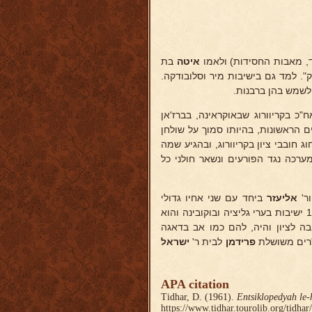
, מאבות החסידות) ולאמו
איטה
בת
צק". למד גם בישיבות מיר וסלובודקה.
לשמש בהן ברבנות.
"כ בקריוורוג שבאוקראינה, בברז'אן
ים הראשונות, בהיותו סמוך על שולחן
ג חובבי ציון בקריוורוג, ובהגיע שמה
 קשה במערכה נגד הפורעים ונשאר חולני כל
ר'
אליעזר
ביחד עם שני אחיו גדולי
יסדו בין השנים 1926-1905 ישיבות בערי גליציה ובוקובינה והוא
בה לציון והיה, להם כמו אב בדאגה
רים משושלת
פרידמן
לבית ר'
ישראל
APA citation
Tidhar, D. (1961).
Entsiklopedyah le-
https://www.tidhar.tourolib.org/tidha