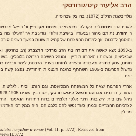
הרב אליעזר קיטיגורודסקי
נולד בשנת תרל"ב (1872). ברווצק שברוסיה.
לאביו הרב
פנחס
(רב הקהלה, מצאצאי ר'
פנחס מקו
ריץ
ור' רפאל מברשד
ר'
יהודה.
נתיתם מהוריו בנעוריו. בישיבת וולוז'ין נודע בתואר "העילוי מרוו
והוסמך לרבנות. אך למרות ההפצרות של קהילות שונות במשך השנים סירב 
ב-1893 נשא לאשה את
דבורה
בת הרב
מרדכי הרצברג
(רב בחרסון, ואח
שבגליציה, ובשנותיו האחרונות דיין - ומנהל הישיבה הגדולה בלובלין). בשנ
חותנו, עסק בתורה ובעבודה ובעזרה לחותנו בעניני הרבנות, לימד עברית בחו
נחשול הפרעות ב-1905 השתתף בהגנה העצמית היהודית, נפצע
ימיו.
אחרי הפרעות יצאה כל המשפחה המסועפת, וגם חותנו וביתו, לגליציה, ו
התורה, הרבנים
אברהם ורפאל קיטיגורודסקי,
ניהל שם בית הישיבות. חינך אלפי תלמידים ברוח היהדות הנאמנה והחי
לצרכיהם החמריים ובמתן סעד נפשי להם בלבטיהם. היה ממקורבי האדמו"
מריז'ין.
halutse ha-yishuv u-vonav
(Vol. 11, p. 3772). Retrieved from
r/view/11/3772