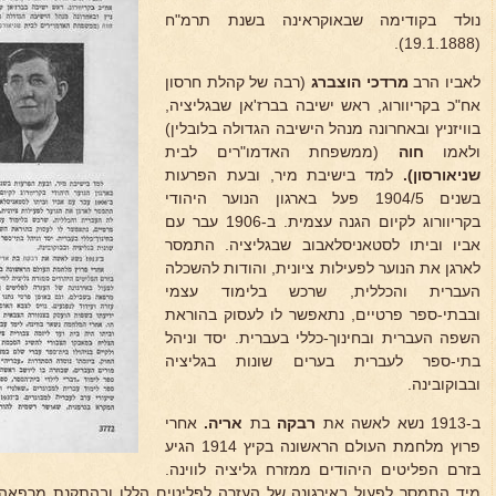
נולד בקודימה שבאוקראינה בשנת תרמ"ח
(19.1.1888).
לאביו הרב
מרדכי הוצברג
(רבה של קהלת חרסון
אח"כ בקריוורוג, ראש ישיבה בברז'אן שבגליציה,
בוויזניץ ובאחרונה מנהל הישיבה הגדולה בלובלין)
ולאמו
חוה
(ממשפחת האדמו"רים לבית
שניאורסון).
למד בישיבת מיר, ובעת הפרעות
בשנים 1904/5 פעל בארגון הנוער היהודי
בקריוורוג לקיום הגנה עצמית. ב-1906 עבר עם
אביו וביתו לסטאניסלאבוב שבגליציה. התמסר
לארגן את הנוער לפעילות ציונית, והודות להשכלה
העברית והכללית, שרכש בלימוד עצמי
ובבתי-ספר פרטיים, נתאפשר לו לעסוק בהוראת
השפה העברית ובחינוך-כללי בעברית. יסד וניהל
בתי-ספר לעברית בערים שונות בגליציה
ובבוקובינה.
ב-1913 נשא לאשה את
רבקה
בת
אריה.
אחרי
פרוץ מלחמת העולם הראשונה בקיץ 1914 הגיע
בזרם הפליטים היהודים ממזרח גליציה לווינה.
מיד התמסר לפעול באירגונה של העזרה לפליטים הללו ובהתקנת מרפאה ב