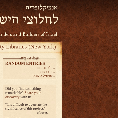
ty Libraries (New York)
RANDOM ENTRIES
ד"ר יונה דוד
ז. ברכות
שמואל סלובס
Did you find something
remarkable?
Share your
discovery
with us!
It is difficult to overstate the
significance of this project.
Haaretz