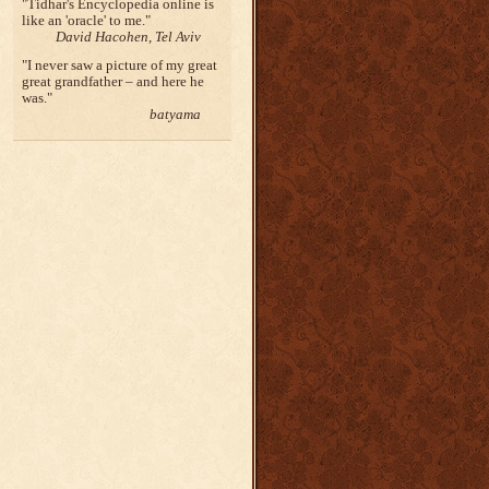
Tidhar's Encyclopedia online is
like an 'oracle' to me.
David Hacohen, Tel Aviv
I never saw a picture of my great
great grandfather – and here he
was.
batyama