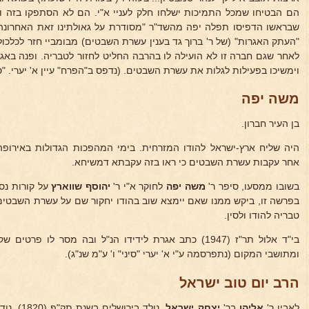
הם הבטיחו שמכל התמיכות ישלחו חלק לעניי א"י. הם לא הסתפקו בזה ו
שבראשו הדפיסו תפלה יפה מהשד"ר "מסודרת על גאולתינו זאת האחרונה
"העתק האגרות" (של ר' ברוך גד בענין עשרת השבטים) מבומביי חזר לכלכו
לאחר שגם חברה זו לא הועילה לו בהרבה החליט לחזור לטבריה. ופנה באג
וימשיכו בפעילות לגלות את עשרת השבטים. (נדפס ב"הפרח" עיין א' יערי. "סי
משה יפה
בן העיר חברון.
היה שליח ארץ-ישראל להודו המזרחית. בימי המהפכות הגדולות באירופה
אחר עקבות עשרת השבטים כי ראו בזה עקבתא דמשיחא.
בשובו ממסעו, סיפר ר'
משה יפה
לחוקר א"י ר'
יהוסף שווארץ
על קורות נסי
טבריה להודו ולסין.
בי"ד אלול תר"ז (1947) כתב אגרת לידידו הנ"ל ובה מסר לו
ומתושבי המקום (נתפרסמה ע"י א' יערי "סיני" ו' ע"מ שנ"ג).
הרב יום טוב ישראל
לאביו ר'
אליהו
בר'
יצחק ישראל.
נולד בירו