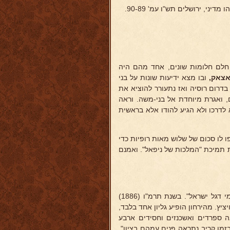
ני, ירושלים תש"ו עמ' 90-89.
 ספרדי שהתעורר לחפש את עשרת השבטים. בשנת תרל"ו, (1876) חלם חלומות שונים, אחד מהם היה
אצאק,
ובו מצא ידיעות שונות על בני
 היהודים בדרום רוסיה ואז נתעורר להוציא את
 ואגרת מיוחדת אל בני-משה. וראה
 כ"שד"ר בעד כל "כוללות ישראל" בקיץ תרמ''ג (1883), יצא לדרכו ולא הגיע להודו אלא בראשית
 לו סכום של שלוש מאות רופיות כדי
ת תמיכת "המלכות של ניפאל". ואמנם
כשראה את הקשיים הכרוכים בדבר עמד וייסד בבומביי חברה בשם "מקימי דגל ישראל". בשנת תרמ"ו (1886)
יץ. מהירחון הופיע גליון אחד בלבד,
ה ספרדים ואשכנזים וחסידים ארבע
בזמן קריב נתראה פנים עמהם בציון".