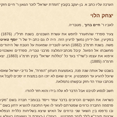
הערכה עליו כתב א. בן-יעקב בקובץ "חמדת ישראל" לזכר הגאון ר' חיים חזקיהו מדי
יצחק הלוי
לאביו ר'
חיים ברוך
, מטבריה.
צעיר
בפקיעין, ועל-ידיהן נמשך לרעיון הזה. היה לו גם כתב-יד של ר'
יוסף טאיט
משה. בשנת תרמ"ב (1882) הגיעו לטבריה שמועות על הטבח של
מחשבתו אל הפועל. קיבל מכתביהמלצה מרבני טבריה, ספרדים ואשכנזים,
איפוא את עצמו
תרמ"ה (1885).
בשבט של אותה שנה פנה, באמצעות העתון "הפרח", אל נדיבי-ישראל שאספו
שיוכל להגיע עד הסמבטיון. איים שאם לא יזכו הם במצות זו יסכים לקבל א
מכתבו עורר הד-חזק ובקשתו נתמלאה.
חשב לנסוע לטיבט אבל הדבר לא עלה בידו והוא חזר להודו.
פרסמה החברה כרוזים שמטרתם לעזור לו ואף התכונה להוציא ירחון בשם "ויצ
ובו נדפסו בין השאר שני כרוזים על האיש שיצא בשליחות כללית הנפלא
ארצות תובב"א לילך לנהר סמבטיון... בעזה"ו (-בעזרת ה' וישועתו) בעגלא ו