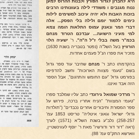
היא לחברון
לגדור הפורץ ולבנות ההרוס למען
ננוח מגנבים ו
משודדי לילה בעוונותינו הרבים
בזכות האבות ולא
יהיה עיכוב למשימים לילות
כימים ללמוד יומם ולילה
בלי הפסק... אלה
דברי המר ונאנק עמוס התלאות
הומה צמא
למי מעיני הישועה... עבדכם הטרוד מנחם
בכמ"ר משה בבלי ז"ל ה"ה".
ר'
ישעיה הלוי
הורוויץ
בעל השל"ה (נפטר בטבריה בשנת 1630)
מזכיר את ספרו הנ"ל פעמים אחדות.
בהקדמתו כתב ר'
מנחם
שחיבר עוד ספר גדול
בשם "טעמי מצוות הארוכות" וחשב להדפיסו
בפורמט גדול "עם החומש והתרגום", אבל הספר
הזה אבד ואיננו.
ר'
מרדכי שמואל גירונדי
כתב עליו שמלבד ספרו
"טעמי המצוות" "הניח אחריו ברכה, פירוש על
ספר המסורת וחיבורים אחרים נכבדים" ("תולדות
גדולי ישראל וגאוני איטליה" טריסט 1853 עמ'
258-257) נלב"ע בשנת השל"א (1571) לערך
(ראה "דור דור ודורשיו" מאת ר' יוסף לעווינשטיין,
ווארשא התק"ס עמ' 88).