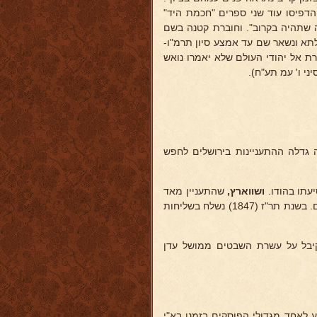
הדפיסו עוד שני ספרים "חכמת היד"
 שתהיה בקרוב". וחוברת קטנה בשם
לתא ונשאר שם עד אמצע סיון תרמ"ו-
רת אל יהודי העולם שלא יאמרו נואש
ני ו' עמ תע"ח).
 גדלה ההתעניינות בירושלים לחפש
עתו בהודו.
ושווארץ,
שהתעניין מאד
בפרשה זו, ביקש ממנו שאם יימצא שוב בהודו יחקור שם על עשרת השבטים. בשנת תר"ז (1847) נשלח בשליחות
 פרטים שקיבל על עשרת השבטים ממושל עדן
שלים בשנת תק"פ (1820). נודע לאחד מגדולי הפוסקים בזמנו בא"י