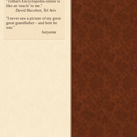
Tidhar's Encyclopedia online is
like an 'oracle' to me.
David Hacohen, Tel Aviv
I never saw a picture of my great
great grandfather – and here he
was.
batyama