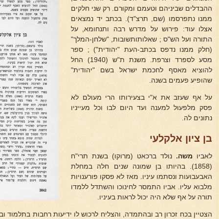
ההבדלים שביניהם וטעמם ומקורם. רק שני חלקים
ממנו נתפרסמו (שם, תרצ"ד). בכתב יד נמצאים
אצלו עוד: פירוש על מדרש רבה ותנחומא, על
התורה ועל הש"ס ; שאלותותשובות, "שלחן-המלך"
(חלק ממנו נדפס בכתב-העת "יהודית") ; ספר
מסע לספרד וצרפת. משנת ת"ש (1940) החל
להוציא מאסף לחכמת ישראל בשם "יהודית"
שהופיע פעמים בשנה.
על אף שעזב את א"י בצעירותו הרי מעולם לא
פסק מלפעול למענה ועד היום לבו וכל מעייניו
נתונים לה.
בן ציון אלקלעי
לאביו
משה.
נולד ברכאט (מרוקו) בשנת תרי"ח
(1858). בהיותו בן שמונה שנים חלה במחלת
האבעבועות ונסתמו עיניו. מאז לא פסקו פורענויות
מלבוא עליו. אביו התמסר לחינוכו והשתדל ללמדו
תורה על אף שלא היה יכול לראות בעיניו.