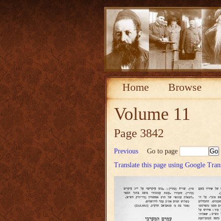
Home
Browse
Volume 11
Page 3842
Previous
Go to page
Translate this page using Google Tran