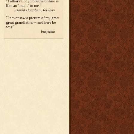
Tidhar's Encyclopedia online is
like an 'oracle' to me.
David Hacohen, Tel Aviv
I never saw a picture of my great
great grandfather – and here he
was.
batyama