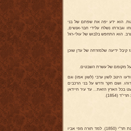
ות. הוא ידע יפה את שפתם של בני
ו וגבורתו נשלח עלידי חבר-אנשים,
רב. הוא התחפש בלבוש של עולי-רגל
ז קיבל ידיעה שלמזרחה של עדן שוכן
 על מקומם של עשרת השבטים.
ו היטב לשון ערבי (לשון אמו) וגם
הו. ושם חקר ודרש על בני הרכבים
 בכל הארץ הזאת... עד עיר חיידאן
 (1854).
. נולד בירושלים בשנת תר"י (1850). למד תורה מפי אביו