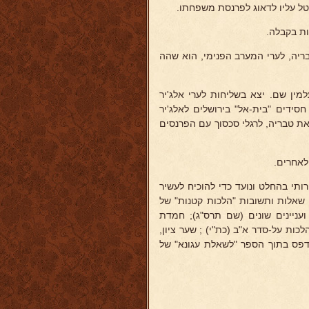
טל עליו לדאוג לפרנסת משפחתו.
ות בקבלה.
הנס בטבריה, לערי המערב הפנימי, הוא שהה
בית-עלמין שם. יצא בשליחות לערי אלג'יר
סידים "בית-אל" בירושלים לאלג'יר
ע למצרים לצורך הדפסת ספריו. בשנת תרס"ב (1902) עזב את טבריה, לרגלי סכסוך עם הפרנסים
לאחרים.
רותי בהחלט ונועד כדי להוכיח לעשיר
 שאלות ותשובות "הלכות קטנות" של
עניינים שונים (שם תרס"ג); חמדת
כות על-סדר א"ב (כת"י) ; שער ציון,
" נדפס בתוך הספר "לשאלת עגונא" של