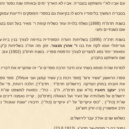
עם אביו לא"י והשתקע בטבריה. אביו לא האריך ימים ובאותה שנה נפטר והו
בטבריה המשיך בלימודיו ורכש לו בקיאות גם בספרי הפוסקים וידיעות עמוק
בשנת תרמ"ח (1888) נשלח בלוית עוזר כשליח קופת ר' מאיר בעל 
שם כשנתיים וחצי.
בשנת תרנ"ה (1895) בשליחות העדה הספרדית בחיפה לצורך בנין 
וטריפולי ועמו לקח את בנו
ר' אהרן מנצור.
זמן מה אח"כ בשליחות ק"ק ח
ומאוחר יותר נס
שם והשתקע בחברון.
למרות שהיה סומא בשתי עינו חיבר הרבה ספרים ע"י זה שהקריא את דבריו 
ספרו הראשון "עשיר ורש" (ספר ויכוח בין עשיר קמצן ועני אומלל). ספר ספ
את חובתו במתן הצדקה. (ירושלים תרמ"ד ; תדצ"ד); הלכה רווחת, פי' על
הרב
יעקב חאגיז
(ח"א שם תרמ"ה, ח"ב - כת"י; כסאות למשפט שו"ת ו
ירושלים על מעלותיה של העיר ועל הגאולה (תרס"ט) ; קריה נאמנה דינים והל
שו"ת (כת"י) ; "כוס עיקרים" על י"ג עיקרים (כת"י). חיבורו "עגנת עגונות
הרב אפשטיין (ניו-יורק תש"א).
כשלוש שנים אח"כ עבר לירושלים.
נפטר בה כ' מנחם-אב תרע"ג. (23.8.1913).