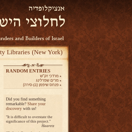
ty Libraries (New York)
RANDOM ENTRIES
מרדכי זק"ש
מרים שפרלינג
פנחס שיפמן (בן-סירה)
Did you find something
remarkable?
Share your
discovery
with us!
It is difficult to overstate the
significance of this project.
Haaretz