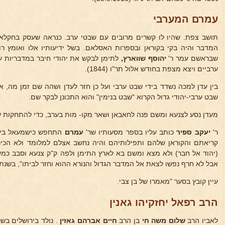
עמרם המערבי
תושב צפת. שהיו לו קשרים מרובים עם שבטי ערב. כנראה שעסק בחקלא
המדבר והיה בקי בקוראן ובספרות האסלאם. בשל ידיעותיו אלו ואומץ רוח
שבראשם עמר ר'
יהוסף שווארץ,
לתימן לבקש את יהודי חיבר במדבריות ע
ערביים ויצא מצפת בחודש אלול תר"ו (1844).
בין עדן למכה נשדד בידי שבט ערבי ועל כן חזר לעדן ושהה שם זמן מה, א
שבט ערבי-יהודי גדול הקרוא "שבט בנימין" והוא התכונן לבקר שם.
מעדן נסע לצנעא ומשם פנה לחאבאן ושאר מקו- מות בערב, כדי להתחקות
ר'
יעקב ספיר
כותב עליו בספר מסעותיו שר'
עמרם
התחפש כישמעאל ביודע
קריאתם והקוראן שלהם ותפילותיהם והיה נחשב אצלם למלומד ולא הכירו
(יהוד אל חבר) ולא מצא ומשם בא לארץ התימן ולפה ק"ק צנעא וסבב כמעט
אבל לא חרף נפשו לצאת אל המדבר הגדול והנורא ההוא וחזר לביתו", בשנת תרי"ד
עיין קובץ בסער "מאמרו של בן צבי.
הרב רפאל יחזקיהו גאנין
לאביו הרב
שלום משה חי
בן הרב
חיים אברהם
גאזין