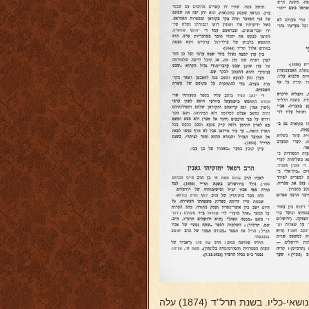
הצטיין בכח זכרון רב ובהתמדה, והצליח לרכוש לו ידיעות רחבות בתלמוד ובנושאי-כליו. בשנת תרל"ד (1874) עלה