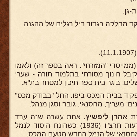
ד מחלקה בגדוד חיל רגלים של ההגנה
1
(ממייסדי "המזרחי". ראה בספר זה) ולאמו
יבל חינוך מסורתי בתלמוד תורה - שערי
שלים, בוגר בית ספר תיכון למסחר בת''א
192 לעבוד כפקיד בבית המכס ביפו. החל ''בבודק מכס
ם: מעריך, מחסנאי, גובה וסגן מנהל
אהרן ליפשיץ.
אחת עשרה שנה עבד
בנמל יפו, ועם פרוץ מאורעות תרצ"ו (1936) כשהונח היסוד לנמל
המחסנאי של הנמל החדש מטעם המכס