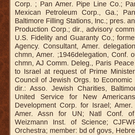
Corp. ; Pan Amer. Pipe Line Co.; Pa
Mexican Petroleum Corp., Ga.; Pa
Baltimore Filling Stations, Inc.; pres. a
Production Corp.; dir., advisory comm.
U.S. Fidelity and Guaranty Co.; form
Agency. Consultant, Amer. delegation
chmn, Amer. ;1946delegation, Conf. o
chmn, AJ Comm. Deleg., Paris Peace 
to Israel at request of Prime Ministe
Council of Jewish Orgs. to Economic 
dir.: Asso. Jewish Charities, Baltim
United Service for New Americans
Development Corp. for Israel; Amer. 
Amer. Assn for UN; Natl Conf. of
Weizmann Inst. of Science; CJFW
Orchestra; member: bd of govs, Hebre