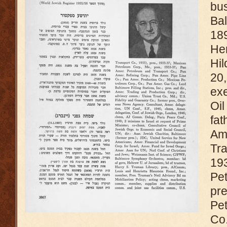
bu
Ba
18
Hen
Hi
20
ex
Oi
fa
Am
Tra
1
Pe
pr
Pe
Co