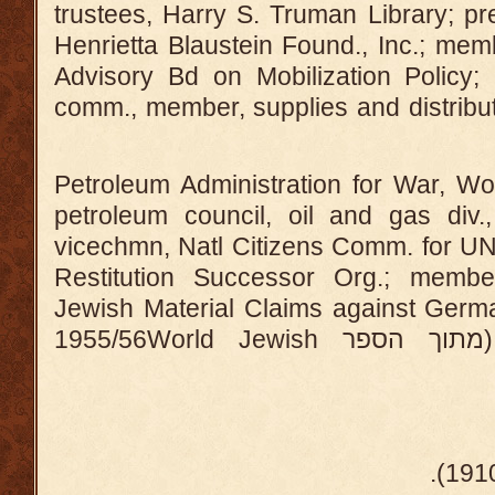
trustees, Harry S. Truman Library; p
Henrietta Blaustein Found., Inc.; mem
Advisory Bd on Mobilization Policy;
comm., member, supplies and distribu
Petroleum Administration for War, Wo
petroleum council, oil and gas div.,
vicechmn, Natl Citizens Comm. for UN
Restitution Successor Org.; membe
Jewish Material Claims against Germ
Suburban, Baltimore. (מתוך הספר 1955/56World Jewish