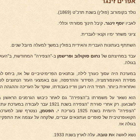
אפרים זינגר
נולד בקומורוב (פולין) בשנת תרכ"ט (1869).
לאביו
יוסף זינגר.
קיבל חינוך מסורתי וכללי.
ציוני משחר ימיו וקנאי לעברית.
השתתף בעתונות העברית והאידית בפולין במשך למעלה מיובל שנים.
עבד במחיצתם של
נחום סוקולוב ופרישמן
ב-"הצפירה" המחודשת, ב"העולם"
בגולה.
במערכת היה עסוך כעורך לילה, ובתנאים הפרימיטיביים של אז, ביחס ל
מסירת האינפורמציה, הסידור וההדפסה, וגם באמצעי העזר הנחוצים ל
ואחראית ביותר. תמיד היה רענן וזריז בעבודתו, שוקד על העריכה וההגהה ה
הוא נשאר על משמרתו ב"הצפירה" גם לאחר כיבוש הגרמנים הראשון בפ
לשבועון. רק אחרי סגירת "הצפירה בשנת 921
"הצפירה" היומית בשנת 1925 בעריכת
י. הפטמן,
נצטרף שוב למערכת 
הקואופרטיבית של סופרים ועתונאים עברים, שלקחה על עצמה את התפקיד לק
בגולה אז.
נשא לאשה א
ת טובה.
עלה לארץ בשנת 1933.