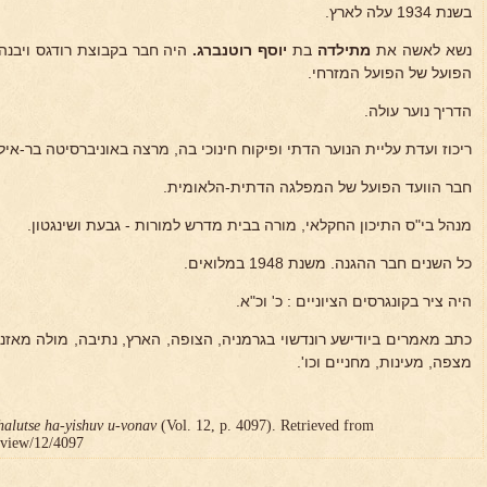
בשנת 1934 עלה לארץ.
נשא לאשה את
מתילדה
בת
יוסף רוטנברג.
היה חבר בקבוצת רודגס ויבנה,
הפועל של הפועל המזרחי.
הדריך נוער עולה.
ריכוז ועדת עליית הנוער הדתי ופיקוח חינוכי בה, מרצה באוניברסיטה בר-אילן
חבר הוועד הפועל של המפלגה הדתית-הלאומית.
מנהל בי"ס התיכון החקלאי, מורה בבית מדרש למורות - גבעת ושינגטון.
כל השנים חבר ההגנה. משנת 1948 במלואים.
היה ציר בקונגרסים הציוניים : כ' וכ"א.
כתב מאמרים ביודישע רונדשוי בגרמניה, הצופה, הארץ, נתיבה, מולה מאזניי
מצפה, מעינות, מחניים וכו'.
halutse ha-yishuv u-vonav
(Vol. 12, p. 4097). Retrieved from
r/view/12/4097