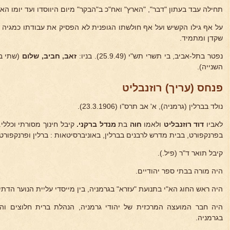
תחילה עבד בעתון "דבר", "הארץ" ואח"כ ב"הבקר" מיום היווסדו ועד יומו האח
על אף גילו הקשיש ועל אף חולשתו הגופנית לא הפסיק את עבודתו כמגיה 
שקדן ומתמיד.
נפטר בתל-אביב, בי תשרי תש"י (25.9.49). בניו:
זאב, חביב, שלום
(שתי בנ
השנייה).
פנחס (עריך) רוזנבליט
נולד בברלין (גרמניה), א' אב תרס"ו (23.3.1906).
לאביו
דוד רוזנבליט
ולאמו
חוה
בת
מנדל ברקני.
קיבל חינוך מסורתי וכללי.
בפרנקפורט, בבית מדרש לרבנים בברלין, באוניברסיטאות : ברלין ופרנקפורט.
קיבל תואר ד"ר (פיל.).
היה מורה בבתי ספר יהודיים.
היה ראש החוג הא"י בתנועת "עזרא" בגרמניה, בין מייסדי עליית הנוער הדתי 
היה חבר המועצה המרכזית של יהודי גרמניה, הנהלת ברית חלוצים ו
בגרמניה.