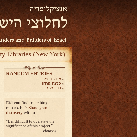
ty Libraries (New York)
RANDOM ENTRIES
צדוק בסאן
פנינה גורדון
דוד מלמד
Did you find something
remarkable?
Share your
discovery
with us!
It is difficult to overstate the
significance of this project.
Haaretz