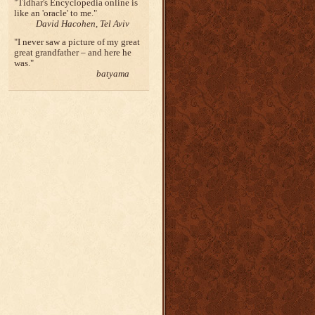
Tidhar's Encyclopedia online is
like an 'oracle' to me.
David Hacohen, Tel Aviv
I never saw a picture of my great
great grandfather – and here he
was.
batyama