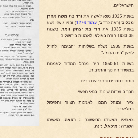
הישראליים.
בשנת 1925 נשא לאשה את
ורד
בת
משה אהרן
מכליס
(ראה כרך ג',
עמוד 1276
) ובזיווג שני נשא
בשנת 1935 את
הדי בת יצחק זומר.
בשנות
1933-35 הורה באולפן לאמנות בירושלים.
בשנת 1935 נשלח בשליחות "הבימה" לחו"ל
למען "בית הבמה".
בשנות 1950-51 היה מנהל המדור לאמנות
במשרד החינוך והתרבות.
כותב בספרים וכתבי עת רבים.
חבר בוועדות שונות. בנאי חפשי.
צייר, ומנהל המכון לאמנות הציור והפיסול
בתלאביב.
צאצאיו מאשתו הראשונה
: רפאה.
מאשתו
השנייה :
מיכאל, נינה.