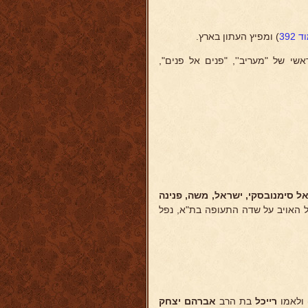
 392
) ומפיץ העתון בארץ.
שי של "מעריב'', "פנים אל פנים",
ל סימנובסקי, ישראל, משה,
פנינה
האויב על שדה התעופה בת"א, נפל
 ולאמו
רייכל
בת הרב
אברהם
יצחק