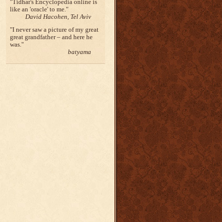
Tidhar's Encyclopedia online is
like an 'oracle' to me.
David Hacohen, Tel Aviv
I never saw a picture of my great
great grandfather – and here he
was.
batyama