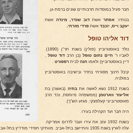
חבר פעיל במוסדות תרבותיים שונים ברמת-גן.
בנותיו:
אסתר
אשת
דוב שנדר, מינדה
אשת
יעקב
וייס, יוכבד
אשת
פרדי מזרחי.
דוד אליהו טופל
נולד באוסטרוביץ (פולין) בשנת תר"ן (1890).
לאביו ר'
חיים נחום טופל
(בן הרב
דוד טופל
,
דיין באוסטרוביץ) ולאמו
חנה
לבית
רפפורט
.
קיבל חינוך מסורתי בחדר ובישיבה באוסטרוביץ
בפולניה.
בשנת 1912 נשא לאשה את
בתיה
(באשה) בת
אליעזר
ווארטמן
(ממשפחה מיוחסת, נכד הרב
מאוסטרוביצי קעלסצקי, מגזע הש"ך).
היה חבר ועד הקהילה בעירו.
בשנת 1932 עזב את עירו ועבר לדרום אמריקה.
עלה לארץ בשנת 1935 והתיישב בתל-אביב. מוותיקי חסידי מודז'יץ בתל-אביב.