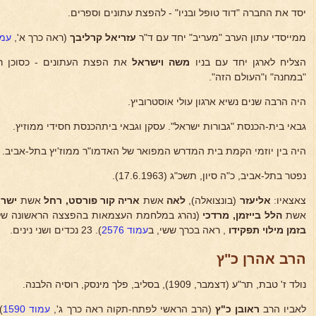
יסד את החברה "דוד טופל ובניו" - להפצת עתונים וספרים.
ממייסדי עתון הערב "מעריב" יחד עם ד"ר
עזריאל
קרליבך
(ראה כרך א',
עמוד
הצליח לארגן יחד עם בניו
משה וישראל
את הפצת העתונים - כסוכן רא
"במחנה" ו"העולם הזה".
היה הרבה שנים נשיא ארגון עולי אוסטרוביץ.
גבאי בית-הכנסת "גבורות ישראל". עסקן וגבאי ביתהכנסת חסידי ממוזיץ.
היה בין יוזמי הקמת בית המדרש המפואר של האדמו"ר ממוז'יץ בתל-אביב.
נפטר בתל-אביב, כ"ה סיון, תשכ"ג (17.6.1963).
צאצאיו:
אליעזר
(בונצואלה),
לאה
אשת
אריה קור
פורסט, רחל
אשת
ישרא
אשת
הלל בייזמן, מרדכי
(נהרג במלחמת העצמאות בהפצצה הראשונה של 
בזמן מילוי תפקידו
, ראה בכרך ששי, ב
עמוד 2576
). 23 נכדים ושני נינים.
הרב אהרן כ"ץ
נולד ז' טבת, תר"ע (דצמבר, 1909), בסליב, פלך מינסק, רוסיה הלבנה.
לאביו הרב
ראובן כ"ץ
(הרב הראשי לפתח-תקוה ראה כרך ג',
עמוד 1590
)