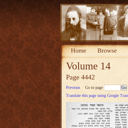
Home
Browse
Volume 14
Page 4442
Previous
Go to page
Translate this page using Google Tran