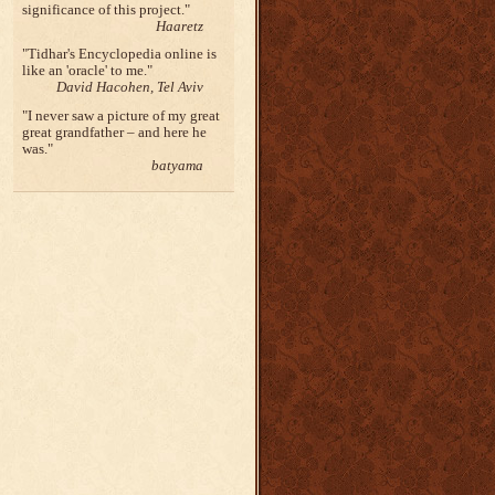
significance of this project.
Haaretz
Tidhar's Encyclopedia online is
like an 'oracle' to me.
David Hacohen, Tel Aviv
I never saw a picture of my great
great grandfather – and here he
was.
batyama