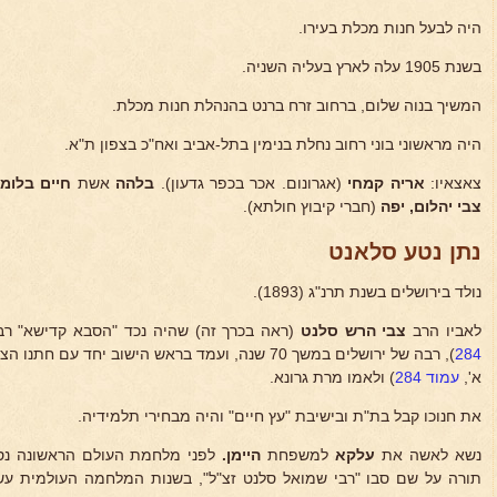
היה לבעל חנות מכלת בעירו.
בשנת 1905 עלה לארץ בעליה השניה.
המשיך בנוה שלום, ברחוב זרח ברנט בהנהלת חנות מכלת.
היה מראשוני בוני רחוב נחלת בנימין בתל-אביב ואח"כ בצפון ת"א.
צאצאיו:
אריה קמחי
(אגרונום. אכר בכפר גדעון).
בלהה
אשת
חיים בלומי
צבי יהלום, יפה
(חברי קיבוץ חולתא).
נתן נטע סלאנט
נולד בירושלים בשנת תרנ"ג (1893).
לאביו הרב
צבי הרש סלנט
(ראה בכרך זה) שהיה נכד "הסבא קדישא" רב
284
), רבה של ירושלים במשך 70 שנה, ועמד בראש הישוב יחד עם חתנו הצדיק רבי
א',
עמוד 284
) ולאמו מרת גרונא.
את חנוכו קבל בת"ת ובישיבת "עץ חיים" והיה מבחירי תלמידיה.
נשא לאשה את
עלקא
למשפחת
היימן.
לפני מלחמת העולם הראשונה נס
תורה על שם סבו "רבי שמואל סלנט זצ"ל", בשנות המלחמה העולמית ע