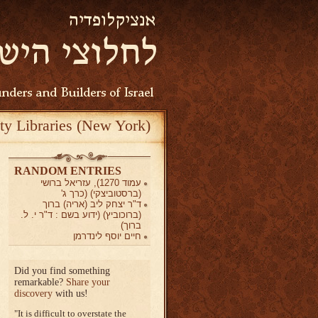
ty Libraries (New York)
RANDOM ENTRIES
עמוד 1270), עזריאל ברושי
(ברסטוביצקי) (כרך ג'
ד"ר יצחק ליב (אריה) ברוך
(ברוכוביץ) (ידוע בשם : ד"ר י. ל.
ברוך)
חיים יוסף לינדרמן
Did you find something
remarkable?
Share your
discovery
with us!
It is difficult to overstate the