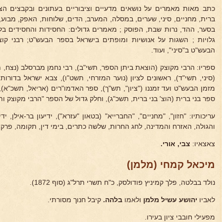
כתב מאות מאמרים על נושאים מדעיים וציבוריים בעתונים ובקבצים הצופה, 
ברית, מחניים, סיני, שערים, במסלה, המערב, הדים, שלוחות, האפק, מבוע, ב
בסער, ההד, נרות שבת, הפוסק ; מאמרים גדולים: החסידות והחסידים בלוב
גלויות ; השגות על אנושיות ומופתים בישראל בספר הבעש"ט; רבני קוצ
הבעש"ט ב"סיני", ועוד.
ספריו: הרבי מקוצק (הוצאת ביתן הספר, תשי"ב), רבי נחמן מברסלב (נצח, ת
(סיני, תשי"ד), ראשונים לציון (נוער המזרחי, תשט"ו), צבא ישראל בדורו
מזמן הבעש"ט ועד זמננו ("ציון", תש"ך), ספר האדמו"רים (אריאל, תשכ"א
ספר בני ברית (הוצ' בני ברית, תשכ"ג), וחלק גדול של הספר "הרבי מקוצק ותל
עריכותיו: "חזון", "מחניים", "החברייא" (בטאון "עזרא"), ידיעון בר-אילן, י
והגולה, האזרח והמדינה, לחג החרות, שלשה כתרים, בימי דין, תקומה, פרקי
צאצאיו:
צבי, אורי.
מיכאל קמחי (מלמן)
נולד בבלטה, פלך קמיניץ פודולסק, כ"ח תשרי תרל"ג (סוף 1872).
לאביו
יהושע עשיל מלמן
ולאמו
בלהה.
קיבל חנוך מסורתי.
מפעילי חובבי ציון בעירו.