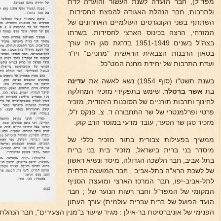
מפד"ל), חבר הועדה לשנת העשור והועדה לדת
ולתרבות, חבר הנהלת האגודה להפצת החסידות.
השתתף בשני הקונגרסים העולמיים האחרונים של
המזרחי, הרצה בכינוס הארצי לחסידות. בשרתו
בצה"ל בשנים 1951-1949 בדרגת סגן היה עורך
בטאון הרבנות הצבאית הראשית "מחניים" ויו"ר
ועדת התרבות של יחידת מחנה המט"כל.
בשנת תשט"ו (סוף 1954) נשא לאשה את
עדינה
בת
אשר ברטלר.
שימש בתפקידי מזכיר המחלקה
לחינוך ותרבות תורניים של הסוכנות היהודית, מזכיר
פרטי ופרלמנטרי של שר התחבורה ד. צ. פנקס ז"ל,
מזכיר סגן שר הסעד, עובד מדעי במוסד הרב קוק.
ממשיך בפעילות צבורית בתור מזכיר כללי של
מיסדר בני ברית בישראל, מזכיר בית בני ברית
בתל-אביב, חבר הלשכה הגדולה, מיסד ונשיא ראשון
של לשכת הרא"ה בתל-אביב ; חבר המועצה הדתית
לתל-אביב-יפו, חבר המרכז הארצי ומועצת הסניף
המקומי של המפד"ל וחבר רשות הנוער של ; חבר
הועד הפועל של ברית עברית עולמית) עורך העתון
הפנימי של אוניברסיטת בר-אילן : מגיד שיעור ב"מנין הצעירים", חבר הנהלת 