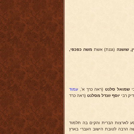
ן, שושנה
(גננת) אשת
משה
כפכפי,
י
שמואל סלנט
(ראה כרך א',
עמוד
יוסף
זונדל מסלנט
(ראה כרד
ע לארצות הברית והקים בה תלמוד
שה הרבה לטובת הישוב העברי בארץ