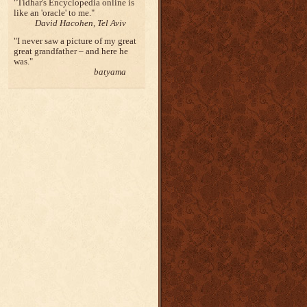
Tidhar's Encyclopedia online is
like an 'oracle' to me.
David Hacohen, Tel Aviv
I never saw a picture of my great
great grandfather – and here he
was.
batyama