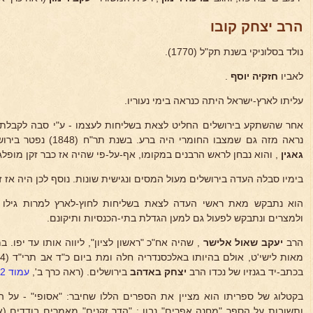
הרב יצחק קובו
נולד בסלוניקי בשנת תק"ל (1770).
לאביו
חזקיה יוסף
.
עליתו לארץ-ישראל היתה כנראה בימי נעוריו.
אחר שהשתקע בירושלים החליט לצאת בשליחות לעצמו - ע"י סבה לקבלת גל
נראה מזה גם שמצבו החומרי היה ברע. בשנת תר"ח (1848) נפטר בירושלים "החכם באשי" ר'
גאגין
, והוא נבחן לראש הרבנים במקומו, אף-על-פי שהיה אז כבר זקן מופלג
בימיו סבלה העדה בירושלים מעול המסים ונגישית שונות. נוסף לכן היה אז ז
הוא נתבקש מאת ראשי העדה לצאת בשליחות לחוץ-לארץ למרות גילו המ
ולמצרים ונתבקש לפעול גם למען הגדלת בתי-הכנסיות ותיקונם.
הרב
יעקב שאול אלישר
, שהיה אח"כ "ראשון לציון", ליווה אותו עד יפו. 
בכתב-יד בגנזיו של נכדו הרב
יצחק באדהב
בירושלים. (ראה כרך ב',
עמוד 622
בקטלוג של ספריתו הוא מציין את הספרים הללו שחיבר: "אסופי" - על 
ותשובות על הספר "מחנה אפרים" נבון ; "הדר זקנים" מאמרים בודדים (א