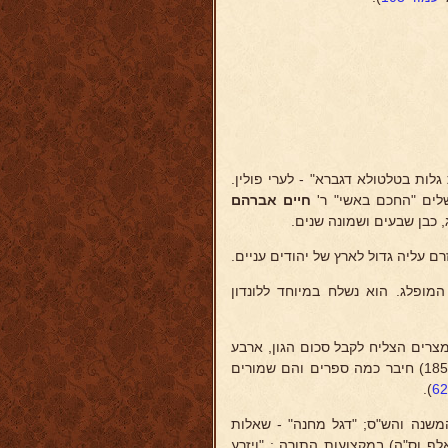
ות בטלטולא דגברא" - לערי פולין.
חיים אברהם
, כבן שבעים ושמונה שנים.
רם עליה גדול לארץ של יהודים עניים.
ופלג. הוא נשלח במיוחד ללונדון
במצרים הצליח לקבל סכום הגון, ארבע
מאות לישי'ט, אולם בהיותו באלכסנדריה חלה ומת ביום כ"ד אב תרי"ד (1854) חיבר כמה ספרים והם שמורים
).
המשנה והש"ס; "דגל מחנה" - שאלות
לף וס"ה) במקצועות התורה ; "ויזרע