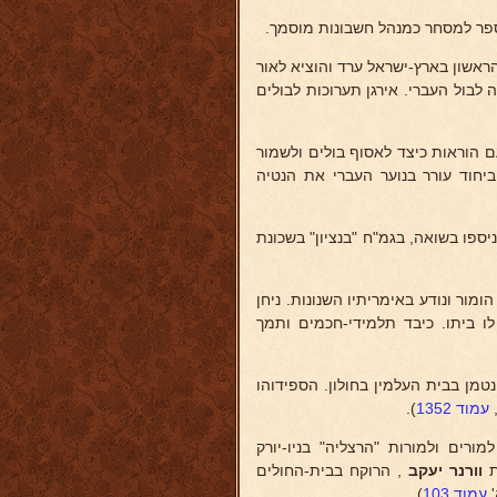
-ספר למסחר כמנהל חשבונות מוסמך.
ראשון בארץ-ישראל ערד והוציא לאור
לבול העברי. אירגן תערוכות לבולים
ם הוראות כיצד לאסוף בולים ולשמור
ביחוד עורר בנוער העברי את הנטיה
יספו בשואה, בגמ"ח "בנציון" בשכונת
ומור ונודע באימריתיו השנונות. ניחן
לו ביתו. כיבד תלמידי-חכמים ותמך
פתע מהתקפת-לב, ללא עת, ביום ט"ו באדר ב' תשכ"ה (19.3.65) ונטמן בבית העלמין בחולון. הספידוהו
,
עמוד 1352
).
רים ולמורות "הרצליה" בניו-יורק
ת
וורנר יעקב
, הרוקח בבית-החולים
'
עמוד 103
).