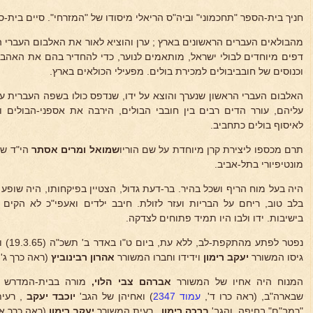
חניך בית-הספר "תחכמוני" וביה"ס הריאלי מיסודו של "המזרחי". סיים בית
מהבולאים העברים הראשונים בארץ ; ערן והוציא לאור את האלבום העברי ה
דפים מיוחדים לבולי ישראל, מותאמים לנוער, כדי להחדיר בהם את האהבה 
וכנוסים של חובביבולים למכירת בולים. מפעילי הכולאים בארץ.
האלבום העברי הראשון שנערך והוצא על ידו, שנדפס כולו בשפה העברית ע
עליהם, עורר הדים רבים בין חובבי הבולים, הירבה את אספני-הבולים ו
לאיסוף בולים כתחביב.
תרם מכספו ליצירת קרן מיוחדת על שם הוריו
שמואל ומרים אסתר
הי"ד שנ
מונטיפיורי בתל-אביב.
היה בעל מוח הריף ושכל בהיר. בר-דעת גדול, הצטיין בפיקחותו, היה שופע ה
בלב טוב, ריחם על הבריות ועזר לזולת. חיבב ילדים ואעפי"כ לא הקים 
בישיבות. ידו ולבו היו תמיד פתוחים לצדקה.
נפטר ל
גיסו המשורר
יעקב רימון
וידידו וחברו המשורר
אהרון רבינוביץ
(ראה כרך ג'
המנוח היה אחיו של המשורר
אברהם צבי הלוי,
מורה בבית-המדרש למו
שבארה"ב, (ראה כרו ד',
עמוד 2347
) ואחיהן של הגב'
יוכבד יעקב
, רעי
"רמב"ם" בחיפה, והגב'
ברכה
רימון
, רעית המשורר
יעקב רימון
(ראה כרך א