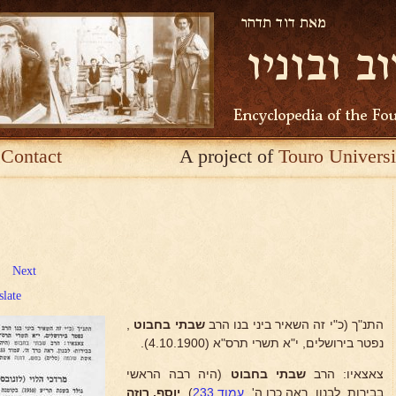
Contact
A project of
Touro Universi
Next
slate
התנ"ך (כ"י זה השאיר ביני בנו הרב
שבתי בחבוט
,
נפטר בירושלים, י"א תשרי תרס"א (4.10.1900).
צאצאיו: הרב
שבתי בחבוט
(היה רבה הראשי
בבירות, לבנון. ראה כרן ה',
עמוד 233
),
יוסף, רוזה