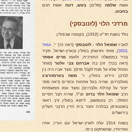
אשת
שלמה
(סלים)
בטש, דונה
אשת חכם
בחבוט.
מרדכי הלוי (לזנובסקי)
נולד בשנת תר"ע (1910), בקוטנה שבפולין.
לאביו
שמואל הלוי - לזנובסקי
(ראה כרך י',
עמוד
3501
), סוחר וחרשתן בפולין ובארץ-ישראל, פקיד
בכיר בממשלה התורכית, ולאמו
מרים אסתר
(ראה בכרך זה) בת
אברהם צבי וולטר
(סוחר
ומוהל שלא על מנת לקבל פרס). מצד אביו היה נין
לנדבן הידוע בפולין, ר'
משה בארמהרציג
מוולברוים, שהיה בעל אחוזות וכפרים (ראה ספר
יזכור על קהילת וולברוים) ומצד אמו ממשפחת
הרב
שמואל הלוי
ברוט
זצ"ל, שהיה חבר הסיים
הפולני, רב בטומשוב, ליפנא בפולין ורב ראשי
באנטוורפן בבלגיה וחבר בית הדין הרבני העליון
בירושלים.
בשנת 1914 עלה לארץ-ישראל עם הוריו, אחיו
ואחיותיו, שהשתקעו ביפו.