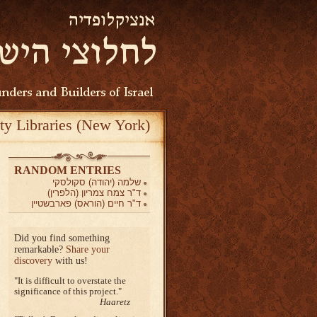
ty Libraries (New York)
RANDOM ENTRIES
שלמה (יהודה) סקולסקי
ד"ר צמח צמריון (הלפרין)
ד"ר חיים (הוראס) פארבשטיין
Did you find something
remarkable?
Share your
discovery
with us!
It is difficult to overstate the
significance of this project.
Haaretz