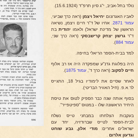
נולד בתל-אביב, י"ג סיון תרפ"ד (15.6.1924).
לאביו האגרונום
יחיאל ויצמן
(ראה כרך שביעי,
עמוד 2871
. אחיו של ד"ר חיים ויצמן, נשיאה
הראשון של מדינת ישראל) ולאמו
יהודית
בת
ד"ר
גרשון
יצחק קרישבסקי
(ראה כרך שני,
עמוד 884
).
למד בבית-הספר הריאלי בחיפה.
היה בפלוגת גדנ"ע שמפקדה היה אז רב אלוף
חיים לסקוב
(ראה כרך ד',
עמוד 1875
).
לאחר שסיים את לימודיו בגיל 18, התגייס
לר.א.פ. (חיל האוויר הבריטי).
בסוף אותה שנה כבר הספיק לטוס את טיסת
היחיד הראשונה שלו - במטוס "ספיטפייר".
בעקבות הצלחתו במבחני טייס נשלח
לבית-הספר לטייס שברודזיה, יחד עם
ישראלים אחרים:
מודי
אלון, גבע שוחט
וגדעון אלרום
.