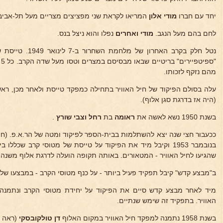
יחד עם חברו
מודי אלון
המריאו לקראת שני מפציצים מצריים מעל תל-אביב
לחם בהם מעל הנגב.
מודי ואחרים
נפלו והוא ניצל בנס.
"
מהם נזקף לזכותו.
עלה בסולם הפיקוד של חיל האוויר בתחילה כמפקד טייסת ולאחר מכן, ר
(היה אז בדרגת סגן אלוף).
בשנת 1950 נשא לאשה את
ראומה
בת
רחל וצבי
שורץ
.
ככעבור חצי שנה יצא להשתלמות בבית-הספר לפיקוד ומטה של הר.א.פ. (חיל 
בנובמבר 1953 וקיבל מיד את הפיקוד על טייסת של מטוסי קרב שכל
שהגיעו לחיל האוויר - המטאורים. באותה תקופה הועלה לדרגת אלוף משנה.
ב"מבצע קדש" קיבל תפקיד פעיל ביותר - על כנף מטוסי הקרב - במבצעו של ח
מיד לאחר מבצע קדש סיים את הפיקוד על יחידת מטוסי הקרב ונתמנה
האוויר. בתפקיד זה שימש שנתיים.
בשנת 1958 נתמנה למפקד חיל האוויר במקום האלוף
דן טולקובסקי
(ראה כ