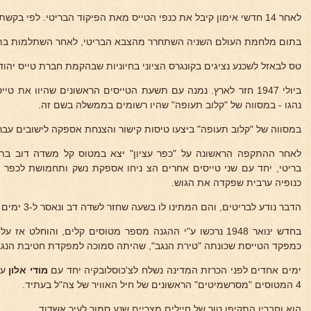
לאחר 14 חדשי אימון קיבל את כנפי הטייס מאת הפיקוד הבריטי. לפי בקשתו נשלח לשרת בטייסת קרב בהודו.
בתום מלחמת העולם השניה השתחרר מהצבא הבריטי, לאחר השתלמות בת שנ
טס לבאזל לשכנע נציגים בקונגרס הציוני בחיוניות שבהקמת חברת טייס יהוד
ביולי 1947 חזר לארץ. נמנה עם תשעת הטייסים הראשונים שהיוו את 
נהגו - במסווה של "קלוב תעופה" שהיו רשומים בממשלה בשם זה.
במסווה של "קלוב תעופה" ביצעו טיסות קישור והצנחת אספקה לישובים עבר
לאחר ההתקפה הראשונה על "כפר עציון" יצא במטוס קל משדה דוב בתל
בריטי, יחד עם שני טייסים אחרים הצ ניחו אספקת נשק ותחמושת לכפר עציו
כנופיה ערבית שפקדה את הגוש.
הדבר נודע לבריטים, והם המתינו לו בשעה שחזר לשדה דב ונאסר ל-3 ימים אחרי שחקרו אותו.
בחדש ינואר 1948 נרכשו ע"י ההגנה מספר מטוסים קלים, והוחלט
כמפקד הטייסת שכונתה "טירת הנגב", שהיתה סמוכה למפקדת חטיבת הנגב 
ימים אחדים לפני הכרזת המדינה נשלח לצ'כוסלובקיה יחד עם
מודי אלון
על
4 המטוסים "מסרשמיטים" הראשונים של חיל האוויר של צה"ל בעתיד.
הוא וחבריו התקיפו טור של חיילים מצריים שנע סמוך לעיר אשדוד.