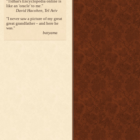
Tidhar's Encyclopedia online is
like an 'oracle' to me.
David Hacohen, Tel Aviv
I never saw a picture of my great
great grandfather – and here he
was.
batyama