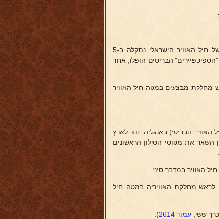
.
נטל חלק בקרב האחרון של מלחמת השחרור ב-7 לינואר 1949. טייסת של חיל האוויר הישראלי נתקלה ב-5
ספיטפיירים" בריטיים שבאו מבסיסם במצרים וטסו מעל שדה הקרב. כל 5 "הספיטפיירים" הבריטים הופלו, אחד
אש מחלקת מבצעים במטה חיל האוויר
האוויר הבריטי) באנגליה. חזר לארץ
לו בין השאר את מטוסי הסילון הראשונים
יל האוויר במדבר סיני.
 לראש מחלקת האוויריה במטה חיל
רך ששי,
עמוד 2614
).