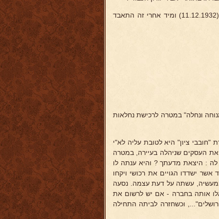
נרצח ע"י רוצח מטורף, אשר ירה בו בפריס (צרפת) ביום י"ב כסלו תרצ"ג (11.12.1932) ומיד אחרי זה התאבד
רה "מנוחה ונחלה" במטרה לרכישת נחלאות
"חובבי ציון" היא לטובת עליה לא"י
 את העסקים שניהלה בעיירה, במטרה
לה : היצאת מדעתך ? והיא ענתה לו
 אשר ישדדו הגויים את רכושי ויקחו
 ממעשיה, עשתה על דעת עצמה. נסעה
לו אותה בחברה - אם יש לרשום את
ושלים"..., וכשחזרה לביתה התחילה