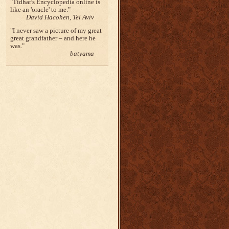
Tidhar's Encyclopedia online is
like an 'oracle' to me.
David Hacohen, Tel Aviv
I never saw a picture of my great
great grandfather – and here he
was.
batyama