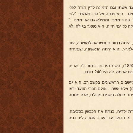
גד אשתו וגם הזמינה לדין תורה לפני
ם... היא פנתה אל הרב ואמרה: "לפי
פטור ממני, וממילא גם אני ממנו..."
ה כל ימי חייה. הוא נשאר בגולה ולא
ידי חברת "מנוחה ונחלה", היתה רחובות וכשבאה למושבה, עוד
ץ-לארץ. והיא היתה הראשונה, שנאחזה
ישבים הראשונים בקשב רב. היא גם
 אלא אשה... אולם חברי הוועד ידעו
יתה גדולה בשנים מכולם, אבל מנוסה
ת ילדיה, בנתה את הכבשן בסביבה,
מן הבוקר עד הערב עמדה ליד בניה