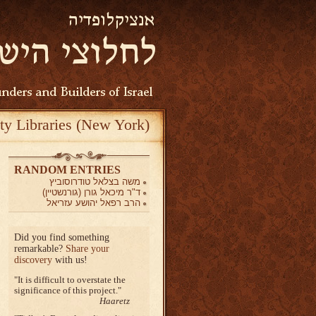
ty Libraries (New York)
RANDOM ENTRIES
משה בצלאל טודרוסוביץ
ד"ר מיכאל גורן (גורנשטיין)
הרב רפאל יהושע עזריאל
Did you find something
remarkable?
Share your
discovery
with us!
It is difficult to overstate the
significance of this project.
Haaretz