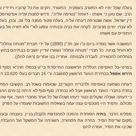
בעלה שכל ימיו לא התערב בעסקיה, התעורר, הקים את כל קרוביו וידידיו נ
הרב. שם טען כי אשתו - דעתה "נטרפה עליה", ודרש למנות עליה אפיטרופסי
דין ישראל, אשה שנטרפה דעתה עליה, בעלה פטור ממנה בלי גט, ובכן, בעלי 
לא עברו ימים מרובים, לקחה את בניה ובנותיה ונסעו לא"י ולא חזרה אל בעל
התפייס עם אשתו.
המושבה אשר נוסדה ביום ט"ו אב תר"ן (1890) על 
לא הוחל בנינה. כל חברי "מנוחה ונחלה" נשארו עדיין יושבים בבתיהם בחו
בנחלתה להכשירה, לעבדה ולבנותה. אחריה בנו אחרים (ראה להלן).
בפרטי-כל האסיפה הכללית הראשונה המייסדת בי"ט בכסלו תרנ"א (סוף 1890), השתתפה וכן בתור ב"כ אחיה
הירש אפפל
בבחירת הוועד הראשון למושבה ע"י 16 חברים בעלי 10,620 דונם אדמה. לה היו 240 דונם.
דעתה נשמעה באסיפה ולדבריה הקצרים, שנאמרו בשכל רב, הקשיבו המתי
בחרה בחברי הוועד הראשון אבל לא נבחרה: סוף-סוף לא היתה (בימים ההם)
כי דעתה ושכלה שקולים כנגד דעתו ושכלו של כל אחד מחברי הועד, אף שה
מכולם. ותמיד היו מטכסים עצה עמה בשאלות החשובות שעמדו על הפרק.
מפליא הדבר,
בתיה
הסוחרת נהפכה למהנדסת ולקבלן בניין. בעצמה ובעזר
מקום שריפת הסיד. בחרה את הסחורה, השגיחה על המשקל ועל ההובלה, 
שכיבו את הסיד, ועזרה להם