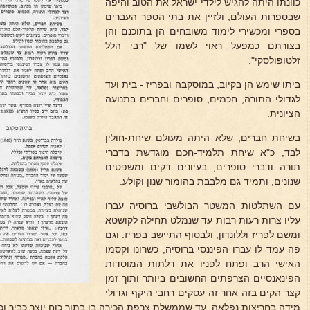
כוונתו היתה להגיש לילדי ישראל את הטוב והיפה
שבספרות העולם, ולזיין את בתי הספר העברים
בספרי ומכשירי לימוד משובחים הן בתוכנם והן
בצורתם כמפעל ראוי לשמו של "רבי הלל
זלטופולסקי".
ביתו שימש הן בקיוב, במוסקבה ובפריז - בית ועד
לגדולי התורה, חכמים, סופרים וחברים בתנועה
הציונית.
בשיחת חברים, שלא היתה מעולם שיחת-חולין
לבד, כ"א שיחת תלמיד-חכם מוגדשת בדברי
תורה ודברי סופרים, בעיונים דקים ומשפטים
שנונים, ותמיד גם מלבבת בהומור שנון וקולע.
עם השתלטות המשטר הבולשבי ברוסיה עברו
עליו צרות רעות רבות עד שנמלט תחילה לקושטא
ומשם לפריז וללונדון, ולבסוף התיישב בפריז. וגם
פה עמד לו עברו הפיננסי ברוסיה, כשרונו וקסמו
האישי הרב ופתח לפניו את דלתות המוסדות
הפינאנסיים הצרפתים החשובים ביותר ותוך זמן
קצר הקים בזה אחר זה עסקים רחבי היקף וגדולי
מידה בחריצות נפלאה, עד שממשלת צרפת הכירה בו בתור כוח יוצר כביר וכבד