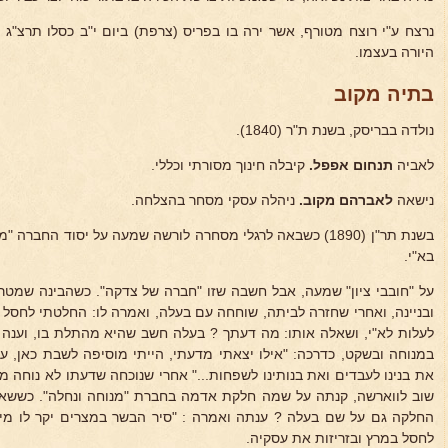
היורה בעצמו.
בתיה מקוב
נולדה בבריסק, בשנת ת"ר (1840).
לאביה
תנחום אפפל.
קיבלה חינוך מסורתי וכללי.
נישאה
לאברהם מקוב.
ניהלה עסקי מסחר בהצלחה.
בשנת תר"ן (1890) כשבאה לרגלי מסחרה לורשה שמעה על יסוד החב
בא"י.
על "חובבי ציון" שמעה, אבל חשבה שזו "חברה של צדקה". כשהבינה שמטרת 
ובניינה, ואחרי שחזרה לביתה, שוחחה עם בעלה, ואמרה לו: החלטתי לחסל
לעלות לא"י, ושאלה אותו: מה דעתך ? בעלה חשב שהיא מהתלת בו, וענה 
במנוחה ובשקט, כדרכה: "אילו יצאתי מדעתי, הייתי מוסיפה לשבת כאן, עד
את בנינו לעבדים ואת בנותינו לשפחות..." אחרי שנוכחה שדעתו לא נוחה
שוב לווארשה, קנתה על שמה חלקת אדמה בחברת "מנוחה ונחלה". כששא
החלקה גם על שם בעלה ? ענתה ואמרה : "סיר הבשר במצרים יקר לו מיר
לחסל במרץ ובזריזות את עסקיה.