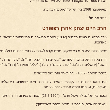
משנת 1965 עד אוקטובר 1968 היה ציר ישראל בברזיל.
מאוקטובר 1968 ציר ישראל (מוסמך) בקובה.
בתו:
אביטל.
הרב חיים יצחק אהרן רפפורט
נולד בסלונים בשנת תקס"ב (1802) לאחת המשפחות המיוח
פאדובה.
שנים רבות היה מ"מ באישיקוק ומשם נקרא לשבת על כסא הרבנות בוילקומיר
היה נאה דורש. מחבר הספרים: "עיני יצחק" (ווילנא, תרל"ח); "כתר תורה"; 
השם" (ירושלים, תרנ"ב); "זכות הרבים" (תרנ"ד); "כליל תפארת" (תרנ"ה); "זק
בשנת תרמ"ב (1882) עלה לארץ והתיישב בירושלים.
את כסאו ברבנות בווילקומיר השאיר לבנו הרב
זאב רפפורט.
בירושלים 
משקפיים, ושיחתו היתה תמיד ערבה ונעימה.
נפטר בירושלים, י"ד אלול תרס"ד (25.8.1904) ומנוחתו במרום הר הזיתים.
(מגנזי ירושלים, חוברת ז', תר"ץ. פנחס גראייבסקי).