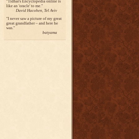
Tidhar's Encyclopedia online is
like an 'oracle' to me.
David Hacohen, Tel Aviv
I never saw a picture of my great
great grandfather – and here he
was.
batyama