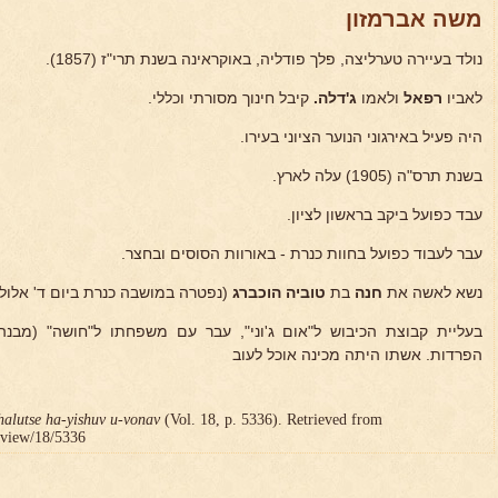
משה אברמזון
נולד בעיירה טערליצה, פלך פודליה, באוקראינה בשנת תרי"ז (1857).
לאביו
רפאל
ולאמו
ג'דלה.
קיבל חינוך מסורתי וכללי.
היה פעיל באירגוני הנוער הציוני בעירו.
בשנת תרס"ה (1905) עלה לארץ.
עבד כפועל ביקב בראשון לציון.
עבר לעבוד כפועל בחוות כנרת - באורוות הסוסים ובחצר.
נשא לאשה את
חנה
בת
טוביה הוכברג
(נפטרה במושבה כנרת ביום ד' אלול תרפ"ט -
בעליית קבוצת הכיבוש ל"אום ג'וני", עבר עם משפחתו ל"חושה" (מבנ
הפרדות. אשתו היתה מכינה אוכל לעוב
halutse ha-yishuv u-vonav
(Vol. 18, p. 5336). Retrieved from
r/view/18/5336