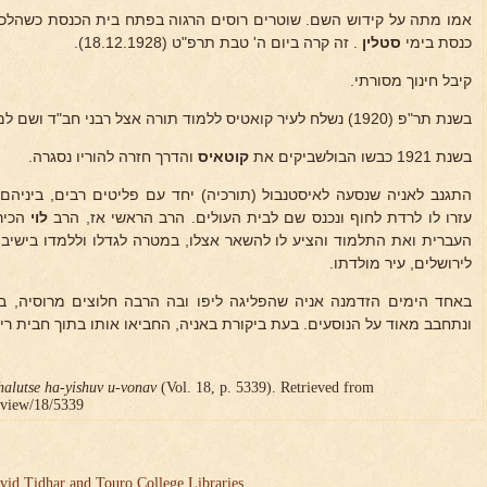
אמו מתה על קידוש השם. שוטרים רוסים הרגוה בפתח בית הכנסת כשהלכה
כנסת בימי
סטלין
. זה קרה ביום ה' טבת תרפ"ט (18.12.1928).
קיבל חינוך מסורתי.
בשנת תר"פ (1920) נשלח לעיר קואטיס ללמוד תורה אצל רבני חב"ד ושם למד תורת החסידות ו"התניא".
בשנת 1921 כבשו הבולשביקים את
קוטאיס
והדרך חזרה להוריו נסגרה.
התגנב לאניה שנסעה לאיסטנבול (תורכיה) יחד עם פליטים רבים, ביניהם 
עזרו לו לרדת לחוף ונכנס שם לבית העולים. הרב הראשי אז, הרב
לוי
הכיר
העברית ואת התלמוד והציע לו להשאר אצלו, במטרה לגדלו וללמדו בישיבה. 
לירושלים, עיר מולדתו.
באחד הימים הזדמנה אניה שהפליגה ליפו ובה הרבה חלוצים מרוסיה, 
ונתחבב מאוד על הנוסעים. בעת ביקורת באניה, החביאו אותו בתוך חבית ר
halutse ha-yishuv u-vonav
(Vol. 18, p. 5339). Retrieved from
r/view/18/5339
vid Tidhar and Touro College Libraries