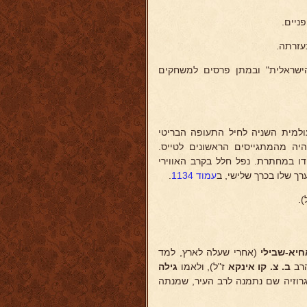
ניים.
עזרתה.
הישראלית" ובמתן פרסים למשחקים
למית השניה לחיל התעופה הבריטי
ה מהמתגייסים הראשונים לטייס.
דו במחתרת. נפל חלל בקרב האווירי
עמוד 1134
.
.
חיא-שבילי
(אחרי שעלה לארץ, למד
הרב
ב. צ. קו
אינקא
ז"ל), ולאמו
גילה
 בגרוזיה שם נתמנה לרב העיר, שמנתה