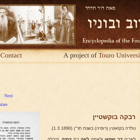
Contact
A project of
Touro Universi
Next
slate
רבקה בוקשטיין
נולדה בקזאטין (רוסיה) בשנת תר"ן (1.3.1890).
לאביה
דב שפאן
ולאמה
לאה
בת
זיסיה.
קיבלה