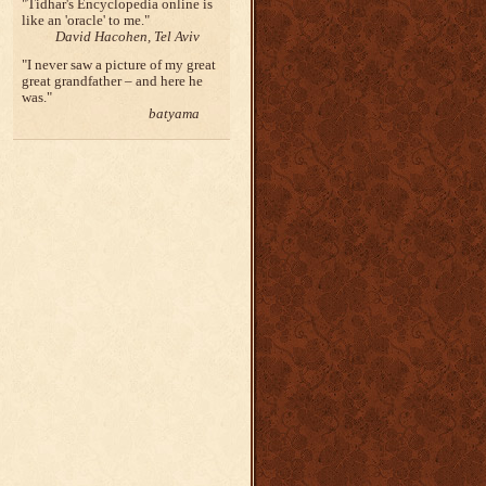
Tidhar's Encyclopedia online is
like an 'oracle' to me.
David Hacohen, Tel Aviv
I never saw a picture of my great
great grandfather – and here he
was.
batyama