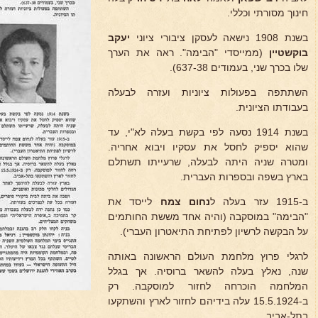
חינוך מסורתי וכללי.
בשנת 1908 נישאה לעסקן ציבורי ציוני
יעקב
בוקשטיין
(ממייסדי "הבימה". ראה את הערך
שלו בכרך שני, בעמודים 637-38).
השתתפה בפעולות ציוניות ועזרה לבעלה
בעבודתו הציונית.
בשנת 1914 נסעה לפי בקשת בעלה לא"י, עד
שהוא יספיק לחסל את עסקיו ויבוא אחריה.
ומטרה שניה היתה לבעלה, שרעייתו תשתלם
בארץ בשפה ובספרות העברית.
ב-1915 עזר בעלה ל
נחום צמח
לייסד את
"הבימה" במוסקבה (והיה אחד מששת החותמים
על הבקשה לרשיון לפתיחת התיאטרון העברי).
לרגלי פרוץ מלחמת העולם הראשונה באותה
שנה, נאלץ בעלה להשאר ברוסיה. אך בגלל
המלחמה הוכרחה לחזור למוסקבה. רק
ב-15.5.1924 עלה בידיהם לחזור לארץ והשתקעו
בתל-אביב.