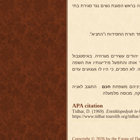
 בראש הפגנת נשים נגד סגירת בתי
יהודים עשירים מגרוזיה. באיסטנבול
 אותו והתפעל מידיעותיו את השפה
לא הסכים, כי היו לו געגועים עזים
ביניהם משפחת
חכם
. התגנב לאניה
יקה, מכוסה מלמעלה
APA citation
Tidhar, D. (1969).
Entsiklopedyah le-
https://www.tidhar.tourolib.org/tidha
Copyright © 2026 by the Estate of Da