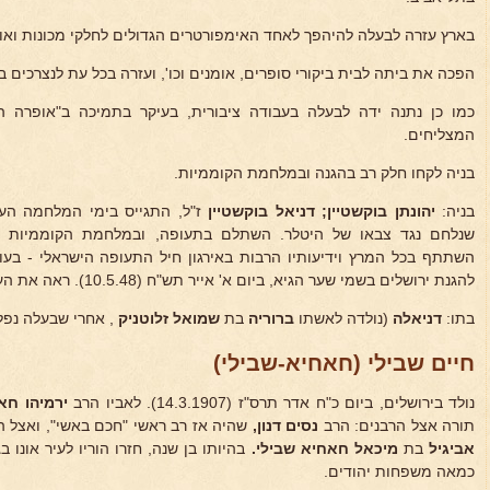
בארץ עזרה לבעלה להיהפך לאחד האימפורטרים הגדולים לחלקי מכונות ואופ
הפכה את ביתה לבית ביקורי סופרים, אומנים וכו', ועזרה בכל עת לנצרכים ב
כמו כן נתנה ידה לבעלה בעבודה ציבורית, בעיקר בתמיכה ב"אופרה 
המצליחים.
בניה לקחו חלק רב בהגנה ובמלחמת הקוממיות.
בניה:
יהונתן בוקשטיין; דניאל בוקשטיין
ז"ל, התגייס בימי המלחמה העו
שנלחם נגד צבאו של היטלר. השתלם בתעופה, ובמלחמת הקוממיות הי
השתתף בכל המרץ וידיעותיו הרבות באירגון חיל התעופה הישראלי - בעו
להגנת ירושלים בשמי שער הגיא, ביום א' אייר תש"ח (10.5.48). ראה את הערך שלו בכרך שלישי, ב
בתו:
דניאלה
(נולדה לאשתו
ברוריה
בת
שמואל
זלוטניק
, אחרי שבעלה נפל)
חיים שבילי (חאחיא-שבילי)
נולד בירושלים, ביום כ"ח אדר תרס"ז (14.3.1907). לאביו הרב
ירמיהו חא
תורה אצל הרבנים: הרב
נסים דנון,
שהיה אז רב ראשי "חכם באשי", ואצל 
אביגיל
בת
מיכאל חאחיא
שבילי.
בהיותו בן שנה, חזרו הוריו לעיר אונו
כמאה משפחות יהודים.