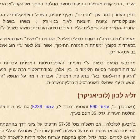
הערבי, בפני קורס מטפלות וותיקות מטעם מחלקת החינוך של הקבה"א; הרצאו
בזמן האחרון כתב ערך "כורדים", מקיף יחסית, בשביל האנציקלופדיה הג
אנציקלופדיה ציונית היוצאת לאור בניו-יורק ; משהו בשביל 
החברה-המזרחית-הישראלית שליד האוניברסיטה העברית; משהו בשביל ה"ניו-
בספרדית בקובץ "מפתחות המזרח התיכון", אשר יצא לאור ע"י חוג אינ
בבואנס-איירס.
מתבקש מפעם בפעם ע"י תלמידי האוניברסיטות המכינים עבודות סמי
עבודות-דוקטור בסיום הלימודים. בין אלה, עבודתדוקטור רבת-עניין הנ
"הרעיון הדו-לאומי בא"י בתקופת המנדט", ועבודה דומה על הנושא "הת
הנעשית ע"י ישראלי באוניברסיטת ברליןהמערבית.
זליג לבון (לוביאניקר)
(ראה כרך ב',
עמוד 590
והוספה בכרך י"ז,
עמוד 5239
) גם עירית חיפה
החלטת העיריה. גדלו 35 דונם בערך.
ב"רבעון לכלכלה", אב תשכ"ח מס' 57-58 תדפיס על
המדינה. הובאו פרטים רבים על פעולות "שיכון עובדים", שמנהלו הכללי הי
זה אנו למדים, כמה גדול חלקו בהקמת עשרות אלפי דירות להשכרה לעול