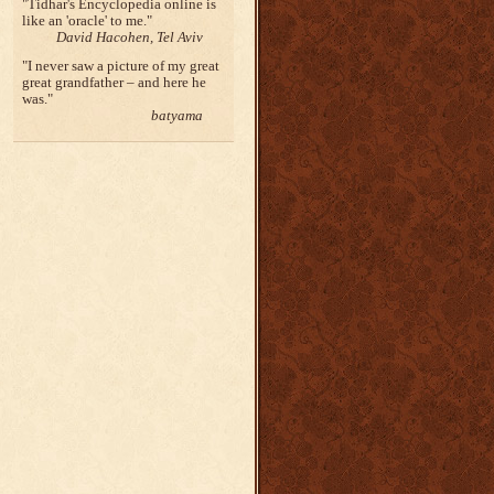
Tidhar's Encyclopedia online is
like an 'oracle' to me.
David Hacohen, Tel Aviv
I never saw a picture of my great
great grandfather – and here he
was.
batyama