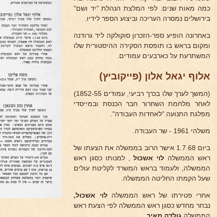
כמה מאות שנים. לפי המלצת הנהלת "יד ושם"
בירושלים נמסרה העריכה וביצוע הספר לידיו.
באחרונה הופיע ספר-הזכרון סוקולקה ליד גרודנה
ומקום בראש בו תופסת הסקירה ההיסטורית שלו
המשתרעת על כארבעים עמודים.
אלוף יגאל אלון (פייקוביץ)
(המשך לערך שלו בכרך רביעי, עמודים 1852-55)
לאחר מלחמת השחרור חבר הכנסת ובמייסדי
מפלגת התנועה "לאחדות העבודה".
משלהי 1961 - שר העבודה.
ביום 1.7.68 אישר הרוב בממשלה את הצעתו של
ראש הממשלה
לוי אשכול
, למנותו כסגן ראש
הממשלה, ולעמוד בראש המשרד לקליטת עולים
שעל הקמתו החליטה הממשלה.
אחרי פטירתו של ראש הממשלה
לוי אשכול,
נבחר מחדש כסגן ראש הממשלה לפי הצעת ראש
הממשלה
גולדה מאיר.