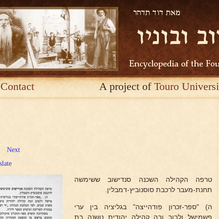
Contact
A project of
Touro Universi
Next
slate
טרפה הקהילה השכנה סנדישוב ששימשה
תחנת-מעבר לרכבת סוסנוביץ-דמבלין.
ה) "ספר-זכרון פודהייצה" בגליציה בין ערי
פשמישל ולבוב ובה קהילה יהודית נושנה בת