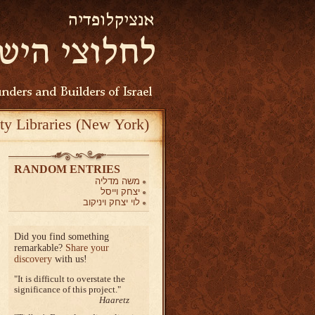
ty Libraries (New York)
RANDOM ENTRIES
משה מדליה
יצחק וייסל
לוי יצחק ויניקוב
Did you find something
remarkable?
Share your
discovery
with us!
It is difficult to overstate the
significance of this project.
Haaretz