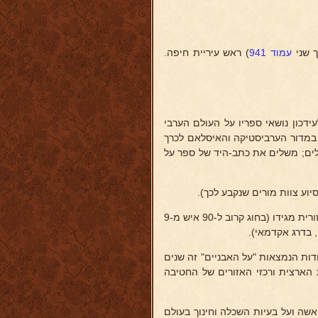
ך שני
עמוד 941
) ראש עיריית חיפה.
דכון נושאי ספריו על העולם הערבי
ד במדור הערביסטיקה והאיסלאם לכרך
ים; משלים את כתב-היד של ספר על
ע צוות מורים שנקבע לכך).
מקיים חוג-לימודי על העולם הערבי בבי"ס איזורי למבוגרים של המועצה האזורית מגידו (בחוג קרוב ל-90 איש מ-9
ות הנמצאות "על האבניים" זה שנים
ת הארצית ורכזי האזורים של החטיבה
אשה ועל בעיות השכלה וחינוך בעולם