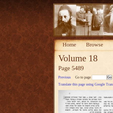
Home
Browse
Volume 18
Page 5489
Previous
Go to page
Translate this page using Google Tran