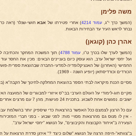
משה פלימן
(המשך כרך י"ג,
עמוד 4214
) אחרי פטירתו של
אבא
חושי-שנלר (ראה כר
נבחר לראש העיר עד הבחירות הבאות.
אהרן כהן (קוגאן)
(המשך לערך שלו בכרך ט"ו,
עמוד 4788
) תוך המשכת המחקר והכתיבה לעי
ועל יחסי ישראל ערב, הוא עוסק כיום בעניינים הבאים: מכין את החסר עו
החמישי (האחרון) של האנציקלופדיה-למדעי-החברה שבהוצאת ספרית-פועל
הכורדים וכורדיסתאן (יופיע השנה - 1969).
מסיים הכנת מיקראה לבתי הספר בהוצאת המחלקה-לחינוך של הקבה"א (בסיו
ישובים. נפגשים אחת לשבוע. בתכנית 24 פגישות, מהן 7 עם מרצים אחרים, בדרג אקדמאי).
עם כל הרצון לצמצם ככל האפשר בהרצאות כדי שיספיק יותר בהשלמת עבוד
- אין לו מנוס גם מהרצאות מסויי מות: לפני שבוע - בפני חברי המזכירו
הצעירה ב"איחוד הקבוצות והקיבוצים", על הנושא "יחסי ישראל ערב".
ב"צוותא"-חיפה הרצה על הנושא "שלום כיצד ?" אירגן סדרת הרצאות על ה