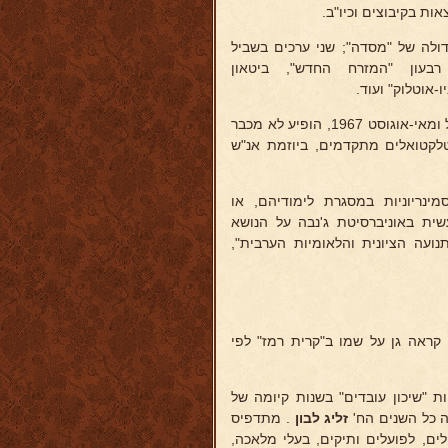
ת בקיבוצים וכיו"ב.
דולה של "מסדה"; שני ערכים בשביל
רבעון "המזרח החדש", ביטאון
אוטלוק" ועוד.
מאמרו "נפט במזה"ת כגורם כלכלי ופוליטי", שנדפס ב"בשער" מארס-אפריל ומאי-אוגוסט 1967, הופיע לא מכבר
טלקטואלים מתקדמים, ביוזמת אנ"ש
נריוניות במסגרת לימודיהם, או
עשית באוניברסיטת ג'נבה על הנושא
נועה הציונית והלאומיות הערבית",
 קראה גן על שמו ב"קרית רמז" לפי
 ציוני דרך בהתפתחות "שיכון עובדים" בשנות קיומה של
ה כל השנים הח'
זליג לבון
. מתדפיס
ים, לפועלים ותיקים, בעלי מלאכה,