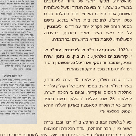
מראשיתה, מפקד ראשי של גדוד המתנדבים
במשך 15 שנה, יו"ר מועצת הגדוד ופעיל מעלותיה
השונות, גזבר המרכז הארצי וחבר הנהלתו. בכ"ט
כסלו תרצ"ו, לחנוכת בית מד"א בת"א, נרשם
בספר הזהב של הקה"ק יחד עם דר
מ. ליבונטין
,
על ידי ראש העיר מאיר דיזנגוף, כהערכה
לפעולותיו, לטובת מד"א מראשיתו ובהתמדה.
ב-1939 השתתף עם
ד"ר מ. ליובונטין, עוה"ד א.
י.
קירשנבוים
(אלראי),
נ. ה. ביין, מ. ניומן, שרה
צציק,
אהובה ודונסקי ואדריכל פ. אפשטין
ביסוד
ועד להתגוננות מפני התקפות מהאויר.
בכ"ד טבת תש"ד, למלאת 20 שנה לעבודתו,
בעירית ת"א, נרשם בספר הזהב של הקה"ק על ידי
מחלקת המסים ופקידיה, וביום ג' חנוכה תש"ה,
למלאות 25 שנה לעלית "רוסלאן נרשם בספר
הזהב כאות הוקרה למאמציו בארגון העליה ההיא
וטפולו בפליטי א"י.
פעיל בלשכת הבונים החפשים "חירם" ובבני ברית
"שער ציון", חבר ההנהלה, ועדת הבקורת והמועצה
של בנק קרדיט גומלין במשך שנים רבות. יועץ ועוזר למוסדות צבוריים ב