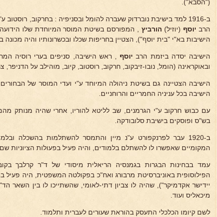
("הסבא").
ב-1916 למד בישיבת נוברדוק שעברה להומל ובסניפיה : בחרקוב, רוסטוב ע
הרב
יוסף
(יוזיל)
הורביץ
, המפורסם בשיטת המוסר המיוחדת שלו הידועה 
הישיבות בא"י "בית יוסף"), הצטיין בחריפות שכלו ובכשרונותיו והיה מכונה ב
הישיבה יסדה ביזמת הרב
יוסף
, ראש הישיבה, סניפים בערי רוסיה המרכזית
ובאוקראינה (הומל, נובו-זיבקוב, חרקוב, רוסטוב, קיוב, מוהילב על הדניפר, צרנ
הישיבה הצטיינה גם בשיטת ניהולה המיוחד ע"י ועדי המוסר של הבחורים
הישיבה בכל עניניה החמריים והרוחניים.
בש"ס ופוסקים בישיבת סלובודקה.
ב-1920 עבר לפרנקפורט ע"נ מיין והתמסר להשתלמות בהשכלה ובלמו
המקומיים שאפשרו לו להשתלם בלמודים, והיה פעיל בפעולות הציוניות שם.
הפילוסופית באוניברסיטת מרבורג ואח"כ בפקולטה המשפטית, היה פעיל בחוגי
יידישר אקדמיקר"), שהיה לו צביון דתי-לאומי, שהשתייכו לו בין השאר הד"ר
מיכאליס ועוד.
לשם קיומו הכלכלי התעסק בהוראת שעורים לעברית ותלמוד.