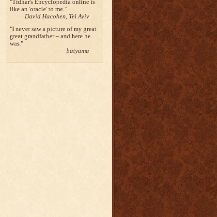
Tidhar's Encyclopedia online is
like an 'oracle' to me.
David Hacohen, Tel Aviv
I never saw a picture of my great
great grandfather – and here he
was.
batyama