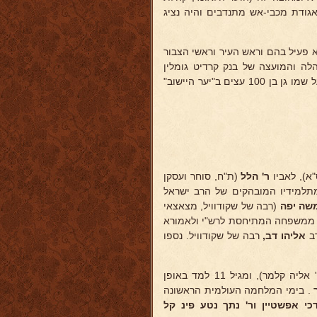
באגודת מכבי-אש מתנדבים והיה נציג
 שהוא פעיל בהם וראש העיר וראשי הצבור
הלה והמועצה של בנק קרדיט גומלין
רשמו אותו בספר הזהב של הקה"ק ומיסדי מגן דוד אדום ומוסדותיו נטעו על שמו גן בן 100 עצים ב"יער היישוב"
ר' הלל
(ת"ח, סוחר ועסקן
 מתלמידיו המובהקים של הרב ישראל
שה יפה
(רבה של שקודוויל, מצאצאי
"ט, ממשפחה המתיחסת לרש"י ולאמורא
אליהו
דב,
רבה של שקודוויל. נספו
(ר' אליה קלמר), ומגיל 11 למד באופן
. בימי המלחמה העולמית הראשונה
י אפשטיין ור' נתך נטע פינ
קל