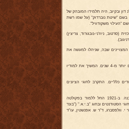
"נ דון ובקיוב, היה תלמידו המובהק של
בשם "שיטת נוברדוק" (על שמו רשת
שם "העילוי משקודוויל".
 (סרטוב, ניוז'ני-נובגורוד, צריצין)
יגוב).
 המצויינים שבה, שניהלו למעשה את
עם כבוש חרקוב ע"י הגרמנים, שב לליטא להוריו, אחרי שהיה מנותק מהם יותר מ-4 שנים. המשיך את למודיו
דים כלליים. התקרב לחוגי הציונים
עמד בבחינות הבגרות בגמנסיה הריאלית מיסודי של ד"ר קרלבך בקובנה. ב-1921 החל ללמוד בפקולטה
 הסטודנטים ובחוג "ב.י.א.'' ("בונד
 י. וולפסברג, ד"ר ש. אפנשטין, עו"ד