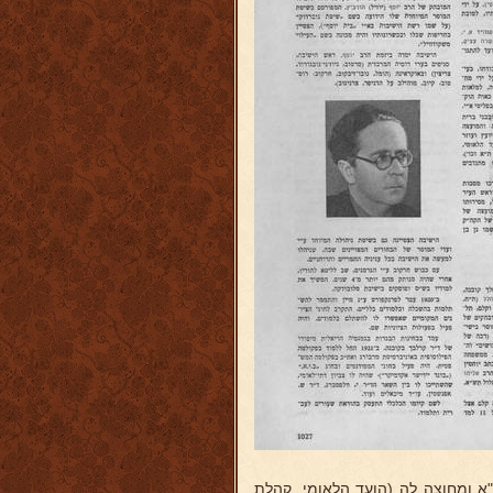
ת"א ומחוצה לה (הועד הלאומי, קהלת