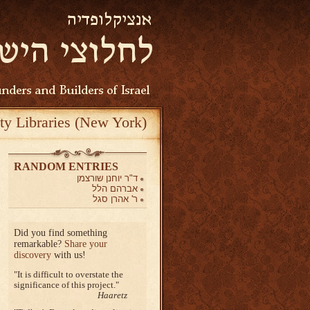
ty Libraries (New York)
RANDOM ENTRIES
ד"ר יוחנן שורצמן
אברהם הלל
ר' אהרן סגל
Did you find something
remarkable?
Share your
discovery
with us!
It is difficult to overstate the
significance of this project.
Haaretz