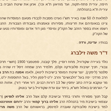
חיפה, עירית פתח-תקוה, ועד מוזיאון ת"א וכו'). ארגן את שיטת הגביה 
עירית ת"א בהנהלתה.
למלאות לו 50 שנה באייר תש"ו נערכו מסבות לכבודו מטעם המוסדות
ציינו בנאומיהם את חריצותו, מסירותו ונאמנותו בעבודתו הצבורות. ההנ
של הקה"ק.
בנותיו:
עדינה, ורדה
.
ד"ר משה זילברג
נולד בעיירה שקודוויל, מחוז רוסיין, פלך קובנה, ספטמבר 1900 (תשרי תרס"א), לאביו
צבורי, חניך ישיבות סלובודקה וקלם, תלמיד הרב שמחה זיסל זיו שהיה
סלנטר (ליפקין), יוצר שיטת המוסר בישיבות ליטא), ולאמו
אסנה
בת
הרב מ
הרב מרדכי יפה בעל "הלבושים" והרב יו"ט ליפמן הליר, בעל התוספות יו
מר עוקבא ובידה כתב יוחסין של 13 דורות רבנים, דור אחרי דור), אחות הרב
ע"י הגרמנים באלול תש"א, ביחד עם עדת שקודוויל ביער בוטוק.
קבל חנוך מסורתי ותורני בחדר ובישיבת קלם אצל הרב
אליהו לופיאן
עצמאי בישיבת מיר בהנהלת הרב
אליהו ברוך
קמאי
והרב
ירוחם אוזווינטר
למד בישיבת סלובודקה שעברה למינסק, בראשותם של הרב
משה מרדכ