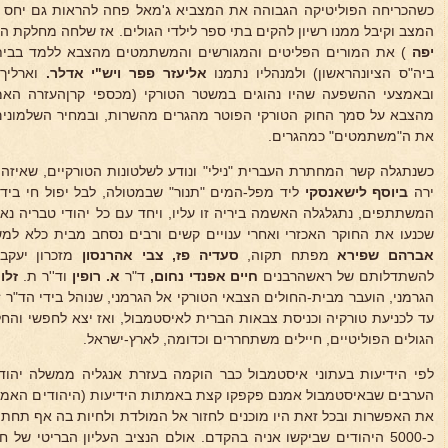
כשהכריחה הפוליטיקה הגבוהה את המצביא ג'מאל פחה להראות גם יחס טו
המצב וקיבל ממנו רשיון להקים בתי ספר לילדי הגולים. אז שלחה מחלקת ה
יפה
) את המורים הפליטים והמגורשים והמשתמטים מהצבא ללמד בבית-
ביה"ס הציונהראשון) ולמנהליו נתמנו
אליעזר פפר ויש"י אדלר.
וארליך
ובאמצעי ההשפעה שהיו נהוגים במשטר הטורקי (מכספי קרןהעזרה האמר
מהצבא על סמך החוק הטורקי הפוטר מהגרים מהשרות, ובמחיר השלמונים 
את ה"משתמטים" כמהגרים.
כשנתגלה קשר המחתרת העברית "נילי" ונודע לשלטונות הטורקיים, שאיז
ירה
ביוסף לישאנסקי
ליד מפל-המים "תנור" שבמטולה, לבל יפול חי ביד
המשתתפים, נתגלגלה האשמה ביריה זו עליו, ויחד עם כל יהודי טבריה נאסר
שכנעו את החוקר האכזרי ואחרי ענויים קשים ורבים נסחב מבית כלא למ
אברהם שפירא
מפתח תקוה,
סעדיה פז, צבי אהרנסון
מזכרון יעקב
להשתדלותם של ראשהרבנים
חיים אפנדי נחום,
ד"ר
א. רופין
וד''ר ת.
זלוצ
הגרמני, הועבר מבית-החולים הצבאי הטורקי אל הגרמני, שנוהל בידי הד"ר ז
עד לכניעת טורקיה וכניסת צבאות הברית לאיסטמבול, ואז יצא לחפשי וה
הגולים הפוליטיים, חיילים משתחררים וכדומה, לארץ-ישראל.
לפי הידיעות בעתוני איסטמבול כבר הוקמה בעזרת אנגליה ממשלה יהודי
הערבים שבאיסטמבול אמנם פקפקו קצת באמתות הידיעות (היהודים האמינו
את האפשרות ובכל זאת היו מוכנים לחזור אל המולדת ולחיות בה אף תחת 
כ-5000 היהודים שביקשו אניה בהקדם. אולם הנציב העליון הבריטי ש