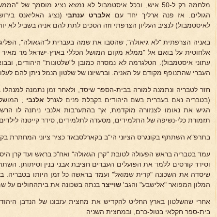
מלחמה רק ל-50 איש, ובכל איסטמבול לא נמצא נציג מוסמך של 
הגולים. אז פנה ארליך יחד עם
אלברט ענתבי
(נציג האליאנס בירו
לאיסטמבול) לנציב העליון הצרפתי וזה הסכים לתת להם אניה בשביל לא יותר מ-500
באניה הצרפתית "לא גיאולה", שהסבו את שמה בעברית ל"הגאולה", הפליג
אלחוטית על בואם אל "ממלא מקום המושל הכללי בארץ-ישראל מר מאיר דיז
עתוני איסטמבול). הטלגרמה לא נמסרה כמובן ל"שלטונות" היהודים, ובבו
העברי שהתנופף מקודם על האניה. וברשיונו של שלטון הנמל ניתן להם לעלו
חזר לטבריה ונתמנה למורה בבית-הספר שיסד, ולאחר זמן נתמנה למנהלו 
(בטבריה נאם בעברית בשם היהודים בקבלת פנים לגנרל
אלנבי
; המושל
הגיש את נאומו לצנזורה מוקדמת, אך בהתערבות אלנבי ניתנה לו הרש
תזמורת כלי-נשיפה של התלמידים, מסעדה לתלמידים, סידר קייטנה לילדים
בתרפ"א השתתף בקונגרס הציוני הי"ב בקארלסבאד כציר ציוני המחתרת בקיו
עמד בטבריה בראש הפעולה לטובת "קרן הגאולה" ואח"כ בראש ועד קרן היס
וסידר קורסים ללמד את הפועלים העברים חציבת אבני בנין וסיתותן. השת
שיסדה את השכונה "קרית שמואל" ועמד בראשה כל זמן היותו בטבריה. 
המלון המפואר "אלישבע" והגב'
שוייצר
בנתה בשכונה את ביתהחולים על שם
אחרי שהשלטון בארץ החליט להקדיש את מחצית עזבונו של הנדבן היהוד
בית-ספר חקלאי בטול-כרם, ובמחצית השניה