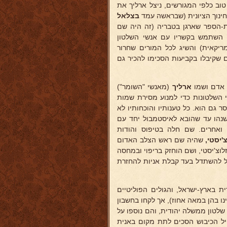
ב כלפי המגורשים, ניצל ארליך את
חינוך הציונית (שבראשה עמד
בצלאל
הספר שארגן בטבריה (זה היה שם
 השתמש בקשריו עם אנשי השלטון
יקאית) והשיג לכל המורים שחרור
שקיבלו בקביעות הסכימו להכיר גם
ה אדם ושמו
ארליך
(מאנשי "השומר")
י השלטונות כדי למנוע מסירת שמות
 גם הוא. כל טענותיו והוכחותיו לא
שנהו עד שהובא לאיסטמבול יחד עם
 ואחרים. שם חלה בטיפוס והודות
'יסטי,
שהיה שם ראש הצלב האדום
לוצ'יסטי, ושם הוחזק בריפוי ובמחסה
חל להשתדל בעד קבלת אניות להחזרת
ת בארץ-ישראל, והגולים הפוליטיים
 בהן במאה אחוז), אך לקחו בחשבון
שלטון ממשלה יהודית, והם נוספו על
ל חיל הכיבוש הסכים לתת מקום באנית