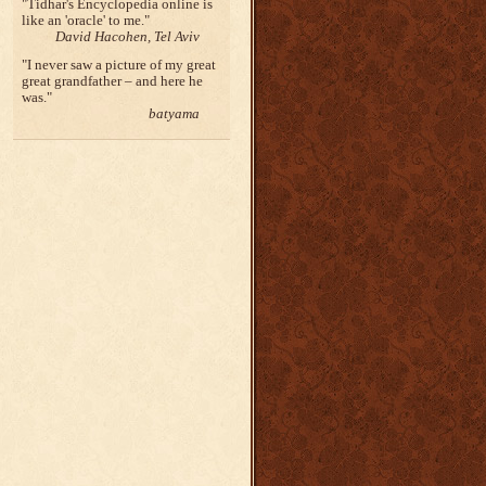
Tidhar's Encyclopedia online is
like an 'oracle' to me.
David Hacohen, Tel Aviv
I never saw a picture of my great
great grandfather – and here he
was.
batyama