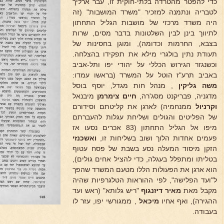
כדי להפטר מהטרדה בלתי-חוקית זו, עבר ארליך
לטבריה ונתמנה למזכיר "משרד המושבות" (זה
היה משרד מרכזי של מושבות הגליל התחתון
לתיווך בינן לבין השלטונות בדבר מסים, שרות
בצבא, החרמות וכדומה), ומוגן בחסינות של
תעודת נתין בולגרי מילא את תפקידו בהצלחה.
וכשנגזר הגירוש הכללי על יהודי יפו ותל-אביב
באביב תרע"ז הוטל על המשרד (בראשו עמדו:
משה גליקין
, מנהל חות מגדל, יוסף בוסל
מדגניה, פבריקנט מסג'רה,
חיים צימרמן
מיבנאל
וקרניול
ממנחמיה) לארגן את קליטתם וסידורם
של הפליטים והגולים ושליחת עגלות להעברתם
מיפו אל הגליל התחתון (83 אכרים נסעו אז
פעמים אחדות הלוך ושוב בשליחות זו,
ואשכנזי
הזקן מיסוד המעלה נסע בשבת של פסח עטוף
בטליתו ומתפלל בעגלה, כדי להציל אחים גולים),
הוא ארגן את הפעולות הללו מטעם המשרד שהפך
ל"ועד הפלישה", לפי ההוראות הטלגרפיות שהיה
מקבל מאת
מאיר דיזנגוף
"ריש גלותא" (ראש ועד
ההגירה), ואף אחיו
מיכאל
, ממגורשי יפו, עזר לו
בעבודה.