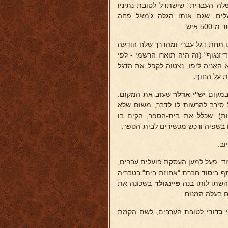
"הממשלה העברית" שישתדל לטובת נתיניו
שלים, שגם אותו הגלה ג'מאל פחה
 איש.
ו תחת דגל עברי ומהדרך שלח הודעה
נגוף" (זה היה תוארו הרשמי - לפי
א האניה ליפו, נצטוה לקפל את הדגל
ת על החוף.
במקום
יש''י אדלר
שעזב את המקום.
 סירב להרשות לו לדבר, משום שלא
ות). שכלל את בית-הספר, הקים בו
 בשפיה ורכש מכשירים לבית-הספר.
ב.
וד. פעל למען העסקת פועלים עברים,
תף ביסוד חברת "אחוזת בית" בטבריה
בהשתדלותו בנה
פיינגולד
בשכונה את
 בעלה המנוח.
י
כדורי
לטובת הערבים, לשם הקמת