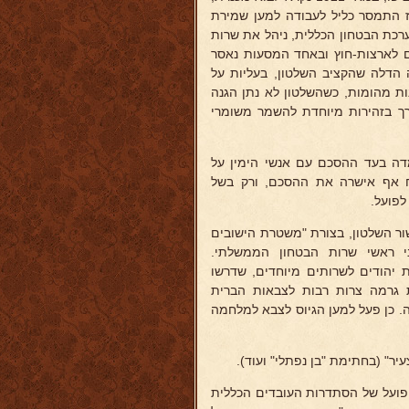
ז התמסר כליל לעבודה למען שמירת
ערכת הבטחון הכללית, ניהל את שרות
ים לארצות-חוץ ובאחד המסעות נאסר
 הדלה שהקציב השלטון, בעליות על
נות מהומות, כשהשלטון לא נתן הגנה
רך בזהירות מיוחדת להשמר משומרי
דה בעד ההסכם עם אנשי הימין על
"ח אף אישרה את ההסכם, ורק בשל
לפועל.
ר השלטון, בצורת "משטרת הישובים
ני ראשי שרות הבטחון הממשלתי.
יהודים לשרותים מיוחדים, שדרשו
ית גרמה צרות רבות לצבאות הברית
. כן פעל למען הגיוס לצבא למלחמה
ר" (בחתימת "בן נפתלי" ועוד).
1919/3), חבר מזכירות הועד הפועל של הסתדרות העובדים הכללית