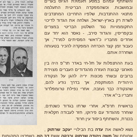
והשתתף עמהם במסע תעמולת הגיוס בערים
ובמושבות. וכשהמפקדה הבריטית התעלמה
מתנאי ההתנדבות, שלפיו התחייבו המתנדבים
לשרת רק בארץ-ישראל, ושלחה את הגדוד לדיכוי
התקוממויות נגד השלטון הבריטי במצרים
ובקפריסין, והגדוד סירב, - נאסר הוא יחד עם
אחדים מחבריו כ"ראשי המסיתים למרד", אך
כעבור זמן קצר הוכרחה המפקדה להכיר בטעותה
ושחררה אותם.
בעת ההתנפלות על תל-חי באדר תר"פ היה בין
מארגני קבוצת העזרה מהגדודים העברים מצוידת
ברובים ובשתי מכונות יריה להגן על הנקודה
היהודית המותקפת, אך בדרך נודע להם,
שהנקודה כבר נעזבה, אחרי נפילת טרומפלדור
וחבריו בי"א אדר.
בראשית תרפ"א, אחרי שרתו בגדוד כשנתים,
שוחרר מהגדוד עם פירוקו, חזר לעבודה חקלאית
בכנרת, והשתתף ביסוד עין חרוד.
נשא לאשה את
עדה
בת הבילויי
יעקב שרתוק
,
אחותם של
משה ויהודה שרתוק ורבקה
אשת
דב הוז.