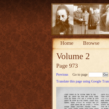
Home
Browse
Volume 2
Page 973
Previous
Go to page
Translate this page using Google Tran