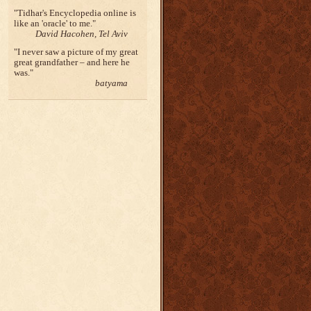
Tidhar's Encyclopedia online is
like an 'oracle' to me.
David Hacohen, Tel Aviv
I never saw a picture of my great
great grandfather – and here he
was.
batyama