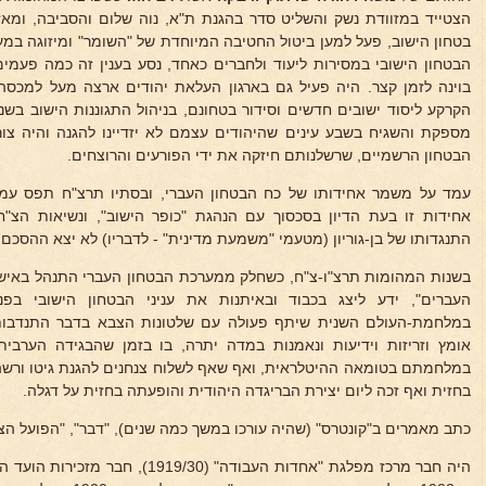
הצטייד במזוודת נשק והשליט סדר בהגנת ת"א, נוה שלום והסביבה, ומא
בטחון הישוב, פעל למען ביטול החטיבה המיוחדת של "השומר" ומיזוגה במ
הבטחון הישובי במסירות ליעוד ולחברים כאחד, נסע בענין זה כמה פעמ
בוינה לזמן קצר. היה פעיל גם בארגון העלאת יהודים ארצה מעל למכסה
הקרקע ליסוד ישובים חדשים וסידור בטחונם, בניהול התגוננות הישוב בש
מספקת והשגיח בשבע עינים שהיהודים עצמם לא יזדיינו להגנה והיה צו
הבטחון הרשמיים, שרשלנותם חיזקה את ידי הפורעים והרוצחים.
עמד על משמר אחידותו של כח הבטחון העברי, ובסתיו תרצ"ח תפס עמ
אחידות זו בעת הדיון בסכסוך עם הנהגת "כופר הישוב", ונשיאות הצ
התנגדותו של בן-גוריון (מטעמי "משמעת מדינית" - לדבריו) לא יצא ההסכם 
בשנות המהומות תרצ"ו-צ"ח, כשחלק ממערכת הבטחון העברי התנהל באישו
העברים", ידע ליצג בכבוד ובאיתנות את עניני הבטחון הישובי בפ
במלחמת-העולם השנית שיתף פעולה עם שלטונות הצבא בדבר התנדבות 
אומץ וזריזות וידיעות ונאמנות במדה יתרה, בו בזמן שהבגידה הערב
במלחמתם בטומאה ההיטלראית, ואף שאף לשלוח צנחנים להגנת גיטו ורשה
בחזית ואף זכה ליום יצירת הבריגדה היהודית והופעתה בחזית על דגלה.
כתב מאמרים ב"קונטרס" (שהיה עורכו במשך כמה שנים), "דבר", "הפועל הצעי
היה חבר מרכז מפלגת "אחדות העבודה" (0