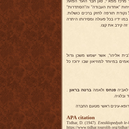
הזמני ואח"כ הועד הלאומי מ-1920 ואילך, חבר מרכז מפא"י, סגן חבר הועד הפועל
ילך, יצא כמה פעמים בשליחות "אחדות העבודה" וה"הסתדרות"
 נקודת תורפה לחזק ברכים כושלות.
ו ידיו בכל פעולה ומסירותו היתרה
זה קירב את קצו.
"בית אליהו", אשר ישמש משכן גדול
מים במיוחד למוזיאון שבו ירוכז כל
פנחס
ולאמה
ברטה
בראון
.
 ובלגיה.
ופא-עינים ראשי מטעם החברה
APA citation
Tidhar, D. (1947).
Entsiklopedyah le-
https://www.tidhar.tourolib.org/tidha