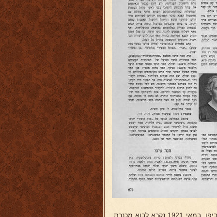
כשפרצו המהומות ביפו, במאי 1921 נקרא לבוא מכנרת,