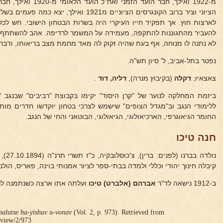
מ-1922 ואילך, חבר הועד 
הציוני וציר ברוב הקונגרסים הציוניים מ1921 וא
לארצות חוץ. אך תפקיד חייו העיקרי היה בשרות הבטחון הישובי. חש לכל
להעביר מהתגוננות להתקפה, מעמידה על המשמר לרדיפה. אהב להשתתף במ
לא נתנה לו מנוחה, אף בעת שהיה זקוק לה מאד מחמת מצב בריאותו, ודבר 
נפטר בתל-אביב, ל' סיון תש"ה.
צאצאיו;
דקלה
(בקיבוץ מנרה),
דליה, דוד
.
ביזמת המחלקה לנוער של "קרן היסוד" יקימו בקבוצת "רביבים" שבנגב 
ללימודי הנגב וב"מגדל הצופים" שישמש לצרכי בטחון יוקדשו חדרים מותא
החומר הגיאוגרפי, הארכיאולוגי, הגיאולוגי, הבוטאני והחי של הנגב.
חנה טיכו
נולדה בברנו (לפנים: ברין), צ'כוסלובקיה, כ"ז תשרי תרנ"ה (27.10.1894), לאביה
קיבלה חינוך יהודי וכללי ולמדה בבתי-ספר לציור אמנותי בוינה, פאריס, הולנד
ב-1912 נישאה לד"ר
אברהם (אלברט) טיכו
ועלתה אתו ארצה כשנתמנה לר
halutse ha-yishuv u-vonav
(Vol. 2, p. 973). Retrieved from
r/view/2/973