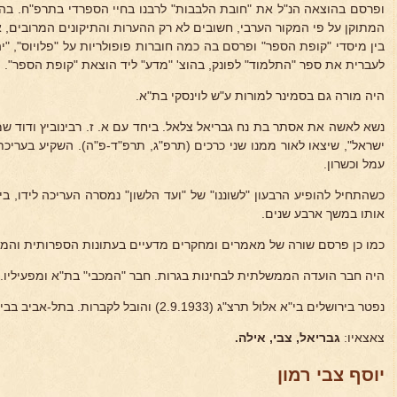
ופרסם בהוצאה הנ"ל את "חובת הלבבות" לרבנו בחיי הספרדי בתרפ"ח. בה
המתוקן על פי המקור הערבי, חשובים לא רק ההערות והתיקונים המרובים,
בין מיסדי "קופת הספר" ופרסם בה כמה חוברות פופולריות על "פלויוס", "יה
לעברית את ספר "התלמוד" לפונק, בהוצ' "מדע" ליד הוצאת "קופת הספר".
היה מורה גם בסמינר למורות ע"ש לוינסקי בת"א.
נשא לאשה את אסתר בת נח גבריאל צלאל. ביחד עם א. ז. רבינוביץ ודוד ש
ישראל", שיצאו לאור ממנו שני כרכים (תרפ"ג, תרפ"ד-פ"ה). השקיע בערי
עמל וכשרון.
כשהתחיל להופיע הרבעון "לשוננו" של "ועד הלשון" נמסרה העריכה לידו, ביזמ
אותו במשך ארבע שנים.
כמו כן פרסם שורה של מאמרים ומחקרים מדעיים בעתונות הספרותית והמד
היה חבר הועדה הממשלתית לבחינות בגרות. חבר "המכבי" בת"א ומפעיליו.
נפטר בירושלים בי"א אלול תרצ"ג (2.9.1933) והובל לקברות. בתל-אביב בבית הקברות הישן.
צאצאיו:
גבריאל, צבי, אילה.
יוסף צבי רמון