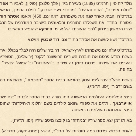
נולד י"ח סיון תרמ"ט (1889) בעיירה ביז'ון פלך פלוצק (פולין), לאביו ר'
אפרי
"נחלת אפרים", "הדת והדעת", "מכתבי צעיר שנזדקן" ו"פלח הרמון", מראשונ
בתרס"ח והביא לאחר שנה את משפחתו. ראה עמ. 458) ולאמו
אסתר חוה
מסורתי בחדר ואת השכלתו התורנית והלאומית בישיבה המודרנית של הר
ב 
שירו הראשון בירחון "לבני הנעורים" של
א. מ. פיורקא
שהופיע בגראייבו.
בתרס"ז נשא לאשה את אסתר בת ר'
צבי
דוד שכטין
מוילנא.
בתרס"ט עלה עם משפחתו לארץ-ישראל, דר בירושלים היה לבלר בכולל וארש
בשנת תר"ע פרסם את חוברת השירים הראשונה "לקט" (ירושלים), הסופרי
והעריכו את שירתו. פרסם בזמן זה שירים ב"האחדות" וב"הפועל הצעיר"
בחיפה.
בשנת תרע"ב עבר ליפו ועסק בהוראה בבית הספר "תחכמוני", ובהוצאת הנה
בשם "דביר" (יפו, תרע"ג).
בימי המלחמה העולמית הראשונה היה מורה בבית הספר לבנות "נצח ישר
אויערבאך
. תרגם את ספורי שוואב לילדים בשם "חלומות-הילדות" שהופיע
בימי המלחמה העולמית הראשונה.
באותו זמן יצא ספר שיריו "במחזה" בו קובצו מיטב שיריו (יפו, תרע"ו).
לאחר הכבוש פרסם כמה חוברות על התנ"ך, הושע (פתח-תקוה, תרפ"א), 