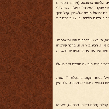
ם אליעזר גראנאט
(מח בר הספרים
י עסקני "המזרחי" בפולין, עלה לא"י
בת
יחיאל בונים אלשטין.
קבל חנוך
י. י. ריינס בלידה.
בן 17 פירסם את
ה, חי בעוני ובדחקות הוא ומשפחתו.
ם
א. ז. רבינוביץ וי. ח. ברנר
קירבוהו
. היה זמן מה מנהל הספריה העברית
לת ביה"ס הופיעה חוברת שירים שלו
אל" בפתח-תקוה, בהנהלת ד"ר
משה
ו בהוצאת יהודי פרנקפורט ע"נ מיין
קהלת (פתח-תקוה, תרפ"א), ישעיהו