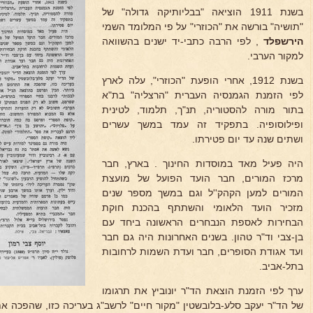
בשנת 1911 הוציאה "בבליותיקה גדולה" של
"תושיה" בורשה את "הכוזרי" על פי המלומד השמי
הירשפלד
, לפי הרבה כתבי-יד ישנים בהשוואה
למקור הערבי.
בשנת 1912, אחרי הופעת "הכוזרי", עלה לארץ
לפי הזמנת הגמנסיה העברית "הרצליה" בת"א
בתור מורה להסטוריה, תנ"ך, תלמוד, לטינית
ופילוסופיה. בתפקיד זה עמד במשך עשרים
ושתים שנה עד יום פטירתו.
היה פעיל מאד במוסדות החינוך . בארץ, חבר
מרכז המורים, חבר הועד הפועל של מועצת
המורים למען הקהק''ל וגם במשך מספר שנים
מזכיר הועד הלאומי והשתתף בהכנת חוקת
הבחירות לאספת הנבחרים הראשונה ביחד עם
בן-צבי וד"ר טהון. בשנים האחרונות היה גם חבר
ועד אגודת הסופרים, חבר ועדת השמות לרחובות
בתל-אביב.
ערך לפי הזמנת הוצאת הד"ר יונוביץ את תרגומו
של הד"ר יעקב סלע-בלובשטין "מקור חיים" לרשב"ג בעריכה כזו, שהפכה א