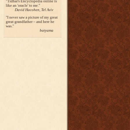
Tidhar's Encyclopedia online is
like an 'oracle' to me.
David Hacohen, Tel Aviv
I never saw a picture of my great
great grandfather – and here he
was.
batyama