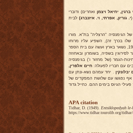
 ברגין, יחיאל ויצמן
ואחרים) ודוברי
י. גוריון,
אפרתי, וי. איזנברג)
לבית
ית של הגימנסיה "הרצליה" בת"א. מורו
ו בכרך זה), השפיע עליו מרוחו
ומידיעותיו, אף ניבא לו עתידות של סופר. בפרוץ המלחמה העולמית ב-1914, נשאר בארץ ועשה עם בית הספר
 לסירוגין בשפיה, בשומרון ובאחוזה
נות-הגמר (של מחזור ו') בגימנסיה
ים עם חבריו לפעולה:
חיים אלפרין,
יבלונקין
. יחד עמהם נשא-ונתן עם
אף נפגשו עם שלושת המפקדים של
עילי הגיוס בימים ההם. כחייל גדוד
APA citation
Tidhar, D. (1949).
Entsiklopedyah le-
https://www.tidhar.tourolib.org/tidha