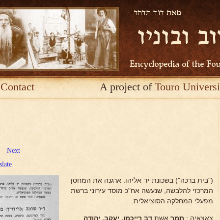
Contact
A project of
Touro Universi
Next
slate
("בית ברכה") בשכונת יד אליהו. ארגנה את המחסן
המרכזי להלבשה, שנעשה אח"כ מוסד עירוני ברשת
מפעלי המחלקה הסוציאלית.
צאצאיה :
תמר
אשת
דב רייכמן, יעקב, יהודה
.