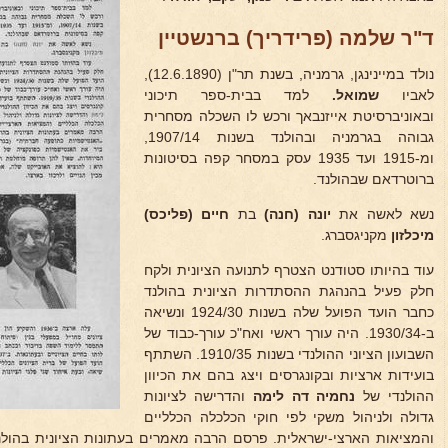
ד"ר שלמה (פרידריך) ברנשטיין
נולד במיינינגן, גרמניה, בשנת תר"ן (12.6.1890),
לאביו
שמואל.
למד בבית-ספר תיכוני
ובאוניברסיטת אייזנבאך ורכש לו השכלה מסחרית
גבוהה בגרמניה ובהולנד בשנות 1907/14,
ומ-1915 ועד 1935 עסק במסחר קפה בסיטונות
ברוטרדאם שבהולנד.
נשא לאשה את
יונה (חנה)
בת
חיים (פליכס)
מיכלזון
מקניגסברג.
עוד בהיותו סטודנט הצטרף לתנועה הציונית ולקח
חלק פעיל בהנהגת ההסתדרות הציונית בהולנד
כחבר הועד הפועל שלה בשנות 1924/30 ונשיאה
ב-1930/34. היה עורך ראשי ואח"כ עורך-כבוד של
השבועון הציוני ההולנדי בשנות 1910/35. השתתף
בועידות ארציות ובקונגרסים ויצג בהם את הכיוון
ההולנדי של
נחמיה דה
לימה
והדרישה לציונות
גדולה ולניהול משקי לפי חוקי הכלכלה הכלליים
והמציאות הארצי-ישראלית. פרסם הרבה מאמרים בעתונות הציונית בהול