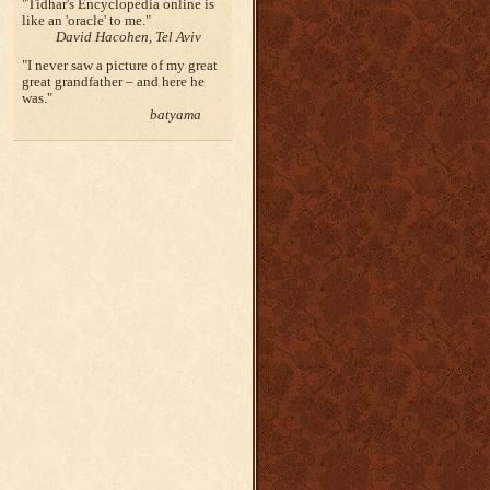
Tidhar's Encyclopedia online is
like an 'oracle' to me.
David Hacohen, Tel Aviv
I never saw a picture of my great
great grandfather – and here he
was.
batyama