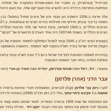
חברתית" (בגרמנית), בו הסביר את האנטישמיות כפונקציה של מחלות ה
מוחלטת והתרופה היחידה היא: להוציא את האובייקט שלה, את העם היהודי, מ
עלה ארצה ב-1936 והשקיע הון עצמי והון של ציונים מחויל במפעל
הציונים הכלליים. בשנות 1937/46 היה אחד העורכים הראשיים של "הבוקר" (בעיקר בעניני מדיניות וכלכלה).
בקונגרס הציוני הכ"ב ב-1946 נבחר למנהל המחלקה למסחר ות
הקמת מדינת ישראל באייר תש"ח נתמנה לשר המסחר, התעשיה והאספקה 
בבחירות לאספה המכוננת למדינת ישראל ביום כ"ד טבת תש"ט נבחר ברשימת
מפלגת המרכז, בתור חבר האספה המכוננת.
צאצאיו :
דוד, רחל
אשת
פנחס אנדרסון, יהודית
אשת
מאיר בן-אורי
(ראה
עבר הדני (אהרן פלדמן)
לאביו
ניסן צבי פלדמן
(קבלן לכבישים, ממשפחת חוכרי אחוזות ברוסיה הלב
שושנה
בת
עקיבא צ'מרינסקי.
נולד כ"ב ניסן תרנ"ט (1899) באחוזה זדויז'ה ע"י פינסק.
עם המהומות של שנת 1905 ברוסיה הצארית, לאחר שהאב נ
מהכפר לעיר פינסק ובה נתחנך עם אחיו הבכור
יעקב דוד
, תחילה בחדר ואח"