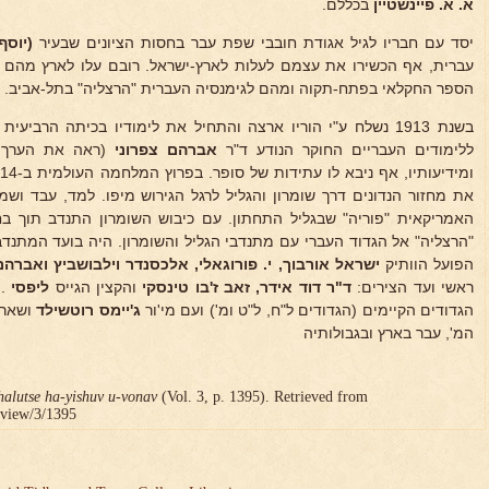
א. א. פיינשטיין
בכללם.
יסד עם חבריו לגיל אגודת חובבי שפת עבר בחסות הציונים שבעיר
(יוסף
עברית, אף הכשירו את עצמם לעלות לארץ-ישראל. רובם עלו לארץ מהם (
הספר החקלאי בפתח-תקוה ומהם לגימנסיה העברית "הרצליה" בתל-אביב.
בשנת 1913 נשלח ע"י הוריו ארצה והתחיל את לימודיו בכיתה הרביע
ללימודים העבריים החוקר הנודע ד"ר
אברהם צפרוני
(ראה את הערך של
את מחזור הנדונים דרך שומרון והגליל לרגל הגירוש מיפו. למד, עבד ושמר
האמריקאית "פוריה" שבגליל התחתון. עם כיבוש השומרון התנדב תוך בחי
"הרצליה" אל הגדוד העברי עם מתנדבי הגליל והשומרון. היה בועד המתנדב
הפועל הוותיק
ישראל אורבוך, י. פורוגאלי, אלכסנדר
וילבושביץ ואברהם 
ראשי ועד הצירים:
ד"ר דוד אידר, זאב ז'בו
טינסקי
והקצין הגייס
ליפסי
. 
הגדודים הקיימים (הגדודים ל"ח, ל"ט ומ') ועם מי'ור
ג'יימס רוטשילד
ושאר פ
המ', עבר בארץ ובגבולותיה
halutse ha-yishuv u-vonav
(Vol. 3, p. 1395). Retrieved from
r/view/3/1395