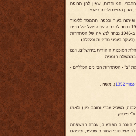
חברי. המיוחדות, שאין להן תרופה
בין הגוייט ולרכזו בארצו.
י בנין ופיתוח בעיר ובכפר. התמסר ללימוד
השפה בדיבור ובכתב וחידש את פעילותו בחיים הציוניים ובעתונאות. ב-1937 נבחר לחבר הועד הפועל של ברית
הציונים הכלליים, ב-1943 לנשיאה, ובעת איחוד שני פלגי הגיונות הכללית ב-1946 נבחר לנשיאה של הסתדרות
עשיה של הנהלת הסוכנות היהודית בירושלים, ועם
בממשלה הזמנית.
 "צ" - הסתדרות הציונים הכלליים -
עמוד 1352
),
משה
.
נה, משכיל עברי וחובב ציון) ולאמו
פצע קשה ע"י האכרים הפורעים, עברה המשפחה
כ אצל טובי המורים שבעיר, וביניהם