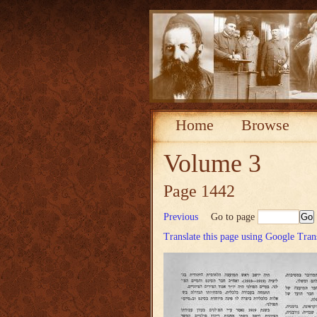
Home
Browse
Volume 3
Page 1442
Previous
Go to page
Translate this page using Google Tran