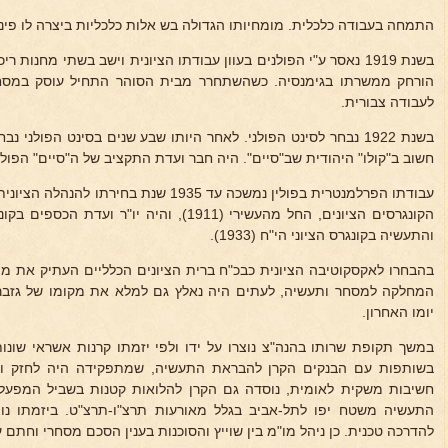
התמחה בעבודה כלכלית. מומחיותו הגדולה בש אלות כלכליות ביצרה לו פינה 
בשנת 1919 נאסר ע"י הפולנים בעוון עבודתו הציונית וישב בשתי מחנות
הורחק ממשרתו בגימנסיה. כשהשתחרר מבית הסוהר התחיל עוסק במסח
לעבודה צבורית.
בשנת 1922 נבחר לסינט הפולני. לאחר היותו שבע שנים בסינט הפולני 
חשוב ב"קולו" היהודית שב"סיים". היה חבר ועדת התקציב של ה"סיים" הפולנ
עבודתו הפרלמנטרית בפולין נמשכה עד 1935 שנת 
הקונגרסים הציונים, החל מהעשירי (1911), והיה י
והתעשיה בקונגרס הציוני הי"ח (1933).
המחלקה למסחר ותעשיה, לעתים היה נאלץ גם למלא את מקומו של גזבר
יומו האחרון.
במשך תקופת שרותו בהנה"צ נוצרו על ידו ולפי יזמתו קרנות אשראי שונו
בשותפות עם הבנקים הקרן להבראת התעשיה, שמתפקידה היה לחזק ו
חשיבות משקית לאומית, נוסדה גם הקרן להלואות קטנות בשביל המפעלי
התעשיה משטח יפו לתל-אביב בגלל מאורעות תרצ"ו-תרצ"ט. ביזמתו נו
להדרכה טכנית. כן ניהל מו"מ בין שוייץ והסוכנות בענין הסכם מסחרי וחתם 