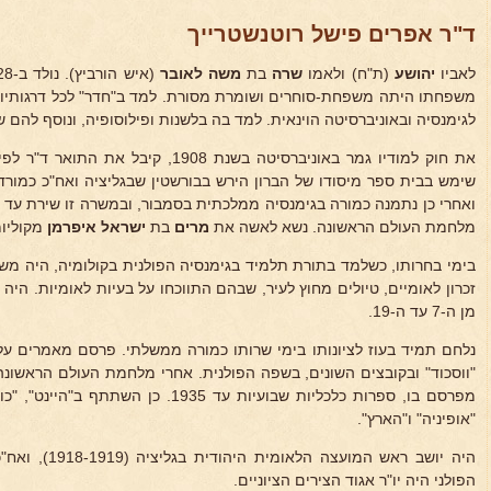
ד"ר אפרים פישל רוטנשטרייך
לאביו
יהושע
(ת"ח) ולאמו
שרה
בת
משה לאובר
משפחתו היתה משפחת-סוחרים ושומרת מסורת. למד ב"חדר" לכל דרגותיו ע
לגימנסיה ובאוניברסיטה הוינאית. למד בה בלשנות ופילוסופיה, ונוסף להם 
את חוק למודיו גמר באוניברסיטה בשנת 1908,
שימש בבית ספר מיסודו של הברון הירש בבורשטין שבגליציה ואח"כ כמורד, 
ואחרי כן נתמנה כמורה בגימנסיה ממלכתית בסמבור, ובמשרה זו שירת עד 
מלחמת העולם הראשונה. נשא לאשה את
מרים
בת
ישראל איפרמן
מקוליומ
בימי בחרותו, כשלמד בתורת תלמיד בגימנסיה הפולנית בקולומיה, היה מש
זכרון לאומיים, טיולים מחוץ לעיר, שבהם התווכחו על בעיות לאומיות. היה 
מן ה-7 עד ה-19.
נלחם תמיד בעוז לציונותו בימי שרותו כמורה ממשלתי. פרסם מאמרים על
"ווסכוד" ובקובצים השונים, בשפה הפולנית. אחרי מלחמת העולם הראשו
מפרסם בו, ספרות כלכליות שבועיות עד 1935. כ
"אופיניה" ו"הארץ".
היה יושב ראש המו
הפולני היה יו"ר אגוד הצירים הציוניים.