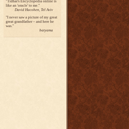
Tidhar's Encyclopedia online is
like an 'oracle' to me.
David Hacohen, Tel Aviv
I never saw a picture of my great
great grandfather – and here he
was.
batyama