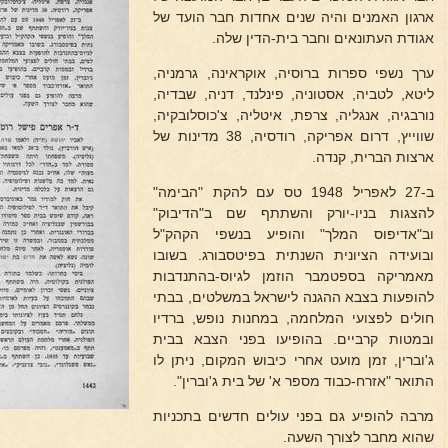
ארגון האמנים והיה שנים אחדות חבר הועד של
אגודת העתונאים וחבר בית-הדין שלה.
ערך נשפי ספרות ברוסיה, אוקראינה, גרמניה,
ליטא, לטביה, אסטוניה, פינלנד, דניה, שבדיה,
נורבגיה, אנגליה, צרפת, איטליה, צ'כוסלובקיה,
שווייץ, דרום אפריקה, רודסיה, 38 מדינות של
ארצות הברית, קנדה.
ב-27 לאפריל 1948 טס עם להקת "הבימה"
להצגות בניו-יורק והשתתף שם ב"הדיבוק"
וב"אדיפוס המלך" והופיע בנשפי הקהק"ל
ובועידה הציונית השנתית בפיטסבורג. בשובו
מאמריקה בספטמבר הוזמן לגיוס-בהתנדבות
להופעות בצבא ההגנה לישראל במשלטים, בבתי
חולים לפצועי המלחמה, במחנות נופש, ברדיו
ובמטות קרביים. בהופיעו בפני הצבא בבית
ג'וברין, זמן מועט אחרי כיבוש המקום, ניתן לו
התואר "אזרח-כבוד מספר א' של בית ג'וברין".
מרבה להופיע גם בפני עולים חדשים בתכניות
שהוא מחבר לצורך השעה.