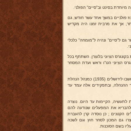
מיוחדת בסינט וב"סיים" הפולני.
 ריכוז פולניים במשך אחד עשר חודש, גם
ר, אך את מרבית זמנו היה מקדיש
נבחר גם ל"סיים" ונהיה ל"מומחה" כלכלי
י.
בחירתו להנהלה הציונית בקונגרס הציוני בלוצרן. השתתף בכל
ו"ר ועדת הכספים בקונגרס הציוני הט"ו וראש ועדת המסחר
בהבחרו לאקסקוטיבה הציונית כבכ"ח ברית הציונים הכלליים העתיק את מושבו לירושלים (1935) כמנהל הנהלת
 ההנהלה, ובתפקידים אלה עמד עד
ת לתעשיה, הקיימות עד היום. נוצרה
להבריא את המפעלים שנודעה להם
ם הקטנים ; כן נוסדה קרן להעברת
צרו גם המכון לסחר חוץ וגם לשכה
עליו בשם הסוכנות.