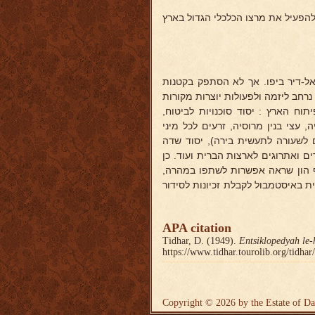
 להפעיל את מרצו הכלכלי הגדול בארץ
-דיר ביפו. אך לא הסתפק בקטנות
נרחב ליזמה ולפעולות יוצרות מקורות
תוח הארץ : יסוד סוכנויות לביטוח,
 עצי בנין מרוסיה, זרעים לכל מיני
ם לשעורה לתעשית בירה), יסוד שדה
דים ואתרוגים לארצות הברית ועוד. כן
ף הון שראה אפשרות לשתפו במהרה,
באיסטמבול לקבלת זכיונות לסידור
APA citation
Tidhar, D. (1949).
Entsiklopedyah le-
https://www.tidhar.tourolib.org/tidha
Copyright © 2026 by the Estate of Da