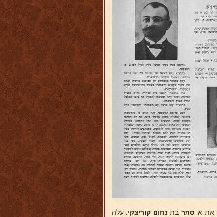
א
סתר
בת
נחום קוריצקי.
עלה