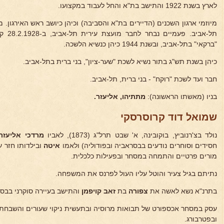
לארץ בשנת 1922 והתישב בת"א והחל לעבוד במקצועו.
מיוזמי ארגון השכנים (הדיירים בת"א והסביבה) וכיהן כיושב ראש האירגון. מי
תל-אבי
"ברקאי" בתל-אביב, ובשנת 1944 כיהן כנשיא הלשכה.
כיהן בשנת תש"ג בתור נשיא לשכת "שער-ציון", בני ברית בתל-אביב.
חבר ועד לשכת "רוקח" - בני ברית, תל-אביב.
בניו (מאשתו הראשונה):
מתתיהו, אליעזר.
שמואל דוד קרוסרסקי
נולד בצ'רנוביץ, בוקובינה, א' שבט תרל"ג (1873), לאביו
מרדכי אליעזר
חסידים וסוחרים נודעים בבסראביה ובפודוליה) ולאמו
איטה
ובילדותו חזר ע
מורים פרטיים והתמחה במסחר ובפעילות כלכלית.
נתיתם בגיל צעיר והוטל עליו העול לפרנס את המשפחה.
בתרנ"א נשא לאשה את
צפורה
בת
זאב קויפמן
והתישב בעיירה סוקרני בבס
עסק במסחר אכספורט של תבואות מרוסיה ובתעשית ניקוי שעורים והשבחת
ובפטרבורג.