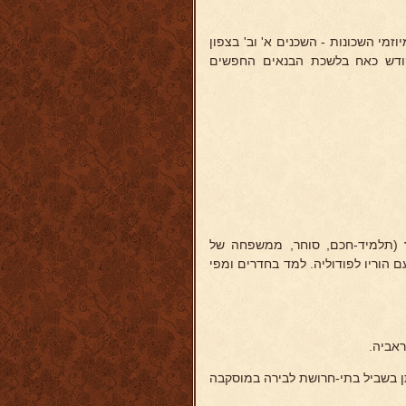
וזמי השכונות - השכנים א' וב' בצפון
ב. פעמיים נבחר לחבר מועצת עירית תל-אביב, ב-28.2.1928 קודש כאח בלשכת הבנאים החפשים
(תלמיד-חכם, סוחר, ממשפחה של
ם הוריו לפודוליה. למד בחדרים ומפי
ראביה.
ן בשביל בתי-חרושת לבירה במוסקבה