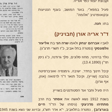
וקבוצת יוצאי כפר אוריה.
פעיל במפא"י, בועד המושב, בענף הנטיעות
ובקואופרטיב "אלומה".
בתו:
חנה.
ד"ר אריה אורן (חבויניק)
לאביו
אברהם יצחק
ולאמו
שרה הני
בת
אליעזר
וולפונסקי
(נפטרה בתל-אביב, כ"ז תשרי תרצ"ג).
נולד ברוזינוי, מחוז סלונים, פלך גרודנה, כ"ג ניסן
תר"ן (13.4.1890).
קיבל חינוך בחדר, ישיבה, גימנסיה ואוניברסיטה
בג'נבה (שוייץ), וקיבל תואר ד"ר לרפואה (אוזן,
אף וגרון).
היה פעיל וחבר ועד הסטודנטים בשוייץ.
בשנת 1912 נשא לאשה את
אסתר
בת הרב
מתתיהו
מדניצקי
(גיסתו של הד"ר
חיים
בוגרצ'וב)
, נפטרה בתלאביב, י"א אדר תש"ג, ובזיווג שני נשא בשנת 1945 את