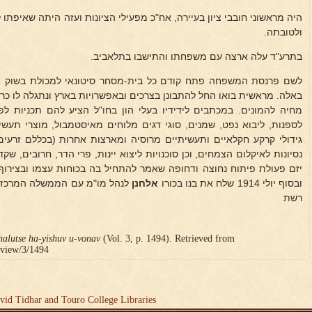
היה מראשוני חובבי ציון בעיירה, אח"כ מפעילי הציונות ועזה היתה שאיפתו
ולטובתה.
בתרע"ד עלה ארצה עם משפחתו והתישבו בתלאביב.
לשם פרנסת המשפחה פתח קודם כל בית-מסחר סיטונאי למכולת בשוק אל
באלה. מראשית בואו החל להתבונן בצרכים ובאפשרויות בארץ ונתגלה לו כר 
מחיה להמונים. במכתבים לידידיו בעלי הון בחו"ל הציע להם תכניות לפי
לספנות, ליבוא נפט, שמנים, סוגי דגים מלוחים מאיסטמבול, מוצרי תעשיה,
גידולי קרקע חקלאיים ותעשיתיים מרוסיה ומארצות אחרות (בכללם זרעי
נסיונות לאיקלום הצמחים, וכן סוכנויות ליצוא יינות, פרי הדר, חרובים, שק
יזם פעולת פיתוח נחוצה ודחופה שאמר להתחיל בה בכוחות עצמו ובצירו
ובסוף יולי 1914 שלח את בנו בכורו
אלחנן
לנהל מו"מ עם הממשלה המרכזית 
רשת
halutse ha-yishuv u-vonav
(Vol. 3, p. 1494). Retrieved from
r/view/3/1494
vid Tidhar and Touro College Libraries