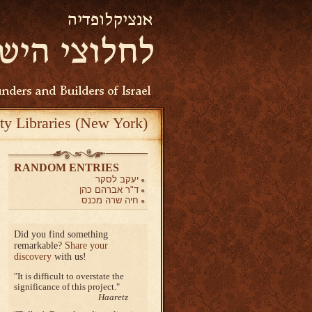
ty Libraries (New York)
RANDOM ENTRIES
יעקב לסקר
ד"ר אברהם כהן
חיה שרה מכנס
Did you find something
remarkable?
Share your
discovery
with us!
It is difficult to overstate the
significance of this project.
Haaretz