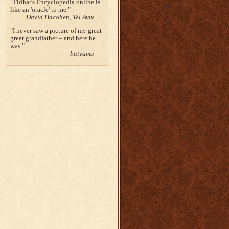
Tidhar's Encyclopedia online is
like an 'oracle' to me.
David Hacohen, Tel Aviv
I never saw a picture of my great
great grandfather – and here he
was.
batyama