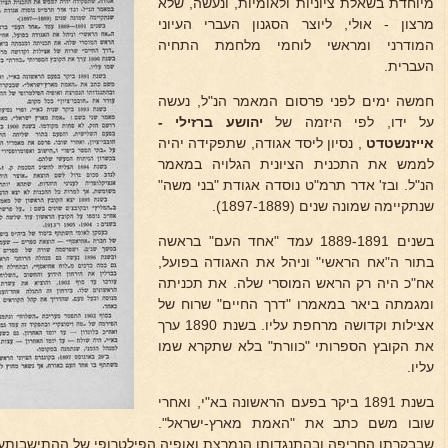
מיוחדת בשאלת ציוניות ולאומיות, ונעשה, שלא
מרצון - אולי, ליוצר הסגנון העברי העיוני
המודרני ומראשי לוחמי מלחמת התחיה
העברית.
חמשה ימים לפני פרסום המאמר הנ"ל, נעשה
על ידו, לפי היזמה של
יהושע ברזילי -
אייזנשטדט
, נסיון ליסד אגודה, שתפקידה יהיה
לממש את התכנית הציונית הגלויה במאמר
הנ"ל. ובז' אדר תרמ"ט נוסדה אגודת "בני משה"
שנתקיימה שמונה שנים (1897-1889).
בשנים 1889-1891 עמד "אחד העם" בראשה
בתור ה"אח הראשי" וניהל את האגודה בפועל,
אח"כ היה רק הראש המוסרי שלה. את תכניתה
ומגמתה ביאר במאמרו "דרך החיים" שרוח של
אצילות וקדושה מרחפת עליו. בשנת 1890 ערך
את הקובץ הספרותי "כוורת" בלא שתקרא שמו
עליו.
בשנת 1891 ביקר בפעם הראשונה בא"י, ואחרי
שובו משם כתב את "האמת מארץ-ישראל".
שבבקרתו החריפה ובהתנגדותו הנמרצת ואופיה הפילטרופי של ההתישבותעורר