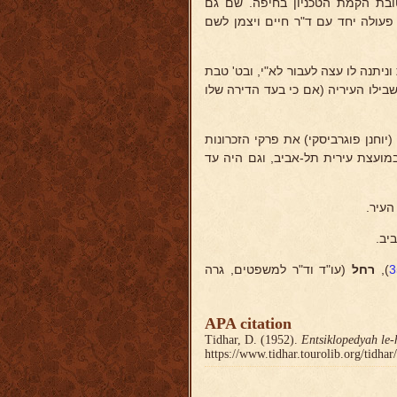
 לטובת הקמת הטכניון בחיפה. שם גם
ד ה"הילפספריין" (1913/14). בשנים 1915-18 שיתף פעולה יחד עם ד"ר חיים ויצמן לשם
עליו כל עבודה מיגעת וניתנה לו עצה לעבור לא"י, ובט' טבת
ינה בשבילו העיריה (אם כי בעד הדירה שלו
יוחנן פוגרביסקי) את פרקי הזכרונות
מועצת עירית תל-אביב, וגם היה עד
העיר.
),
רחל
(עו"ד וד"ר למשפטים, גרה
APA citation
Tidhar, D. (1952).
Entsiklopedyah le-
https://www.tidhar.tourolib.org/tidha