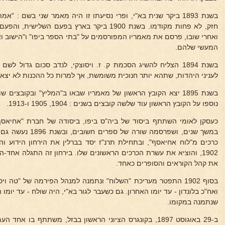
בשנת 1893 ביקר שנית בא"י, ופרי נסיעתו זו היה מאמר שני בשם 
חזק, לא פחות מקודמו. בשנת 1900 ביקר בארץ בפעם ה
ואחרי שובו, פרסם את מאמריו המפורסמים על "בתי הספר ביפו" ו"הישוב וא
המעשי שלהם.
בשנת 1894 הצליח להשיג הסכמת ק. ז. ויסוצקי, לנדב סכום גדול ל
לעניני היהדות, שתהא יותר חנוכית משומשת, אך למרות כל ההכנות לא יצא 
בשנת 1895 יצא הקובץ הראשון של מאמריו שבאו ב"המליץ" ובקובצים
נוספו על הקובץ הראשון עוד שלשה קובצים בשנים : 1904, 1905 ו-1913.
כעסקן לאומי השתתף ביסוד של ביה"ס ביפו, ביסודה של חברת "אחיאס
במשך שנים, ושפרסמה ש
כרכים מ"לוח אחיאסף", ובתחילת תרנ"ז יסד בברלין את הירחון הידוע וה
1902, והוציא את עשרת הכרכים הראשונים שלו. בירחון זה התגלה אחד-
את קהל הקוראים והסופרים כאחד.
בסוף 1902 התפטר מעריכת "השלוח" ונתמנה למנהל הפירמה של "טה 
ואח"כ בלונדון - עד יומו האחרון. גם כשעבר לגור בא"י, היה שולח - עד יומו
שנתמנה במקומו.
ב-29 באוגוסט 1897, בקונגרס הציוני הראשון בבזל, משתתף בו