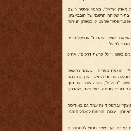
: "אמת מארץ ישראל", מאמר שעשה רושם
שלישית, והפעם בתור שליחה הרשמי של חובבי-ציון,
פוטרופסיו" שהצטיינו בכשרון הניתוח
שם הוצאת "אוצר היהדות" אנציקלופדיה
הדבר לפועל.
 שונים בשם : "על פרשת דרכים". אח"כ
ף" - הוצאת ספרים - שעמד בראשה
ורה של ספרים חשובים, ובשנת 1896 נעשה גם מנהלה הרוחני הראשי וערך גם כמה
חשוב "השלוח", שהיה עורכו עד סוף
העם כעורך מנוסה ובעל טעם, שהדריך
ויסוצקי" ובתפקיד זה עמד גם באודיסה
 האחרון - עצות והוראות למנהל הזמני,
 אחד העם כאורח, אך נשאר מחוץ להסתדרות