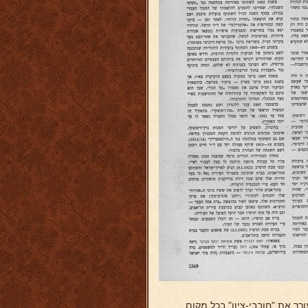
 את "חובבי-ציון" בכל מקום.