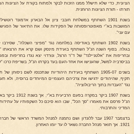
הציונית, כדי שלא תישלל ממנו הזכות לבקר ולמתוח בקורת על הציונות המ
תורתו - תורת הציונות הרוחנית.
בשנת 1901 השתתף במשלחת חובבי ציון אל הבארון אדמונד רוט
המושבות בא''י מאפוטרופסותה של הפקידות שלו. את התיאור של הפגישה
עם עני".
בשנת 1902 השתתף באודיסה במלחמה נגד "מפיצי השכלה", שסיר
בגולה. בסוף השנה הנ"ל השתתף בועידת מינסק ושם קרא את הרצאתו "ת
ובחריפות את "אלטניילנד" של ד''ר הרצל, ונורדוי יצא נגדו בחריפות ובפגי
בביסרביה למשל, שהענישו את אחד-העם בעד בקרתו הנ"ל, בשריפת כרכו "ע
בשנים 1905-07 השתתף בועידות היהודיות שנתכנסו לשם ניסוחן 
תקיף, שהיהודים ידגישו את צרכיהם העצמיים המיוחדים ברוסיה, ולא תע
נגד "העבדות בתוך הריבולוציה".
בשנת 1907 ביקר במקר
הנ"ל פרסם את מאמרו "סך הכל", שבו הוא סיכם כל השקפותיו על עתידות
המדיני והתרבותי.
בדצמבר 1907 עבר ללונדון ושם נתמנה למנהל המשרד הראשי של ח
1921. אך תואר מנהל החברה נשאר לו עד יומו האחרון.