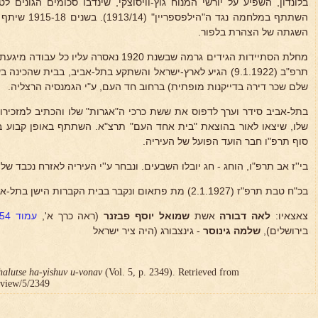
בלונדון, השפיע על יורשי המנוח גוץ-וויסוצקי, שינדבו סכומים הגונים
השתתף במלחמה נג
השגתה של הצהרת בלפור.
מחלת הסתיידות הגידים גרמה שבשנת 1920 נאסרה 
תרפ"ב (9.1.1922) הגיע לארץ-ישראל והשתקע בתל-אביב, בבית שהכ
שלם שכר דירה בדייקנות מופתית) ברחוב חד העם, ע"י הגמנסיה הרצליה.
בתל-אביב סידר וערך לדפוס את ששת כרכי ה"אגרות" שלו והכתיב למזכירו (
שלו, שיצאו לאור בהוצאת "בית אחד העם" תרצ"א. השתתף באופן קבוע ב
סוף תרפ"ו חבר הועד הפועל של העיריה.
בי''ז אב תרפ"ו, הוחג - חג יובלו השבעים. ונבחר ע''י העיריה לאזרח נכבד של 
בכ"ח טבת תרפ"ז (2.1.1927) מת פתאום ונקבר בבית הקברות הישן בתל-אביב.
צאצאיו:
לאה דבורה
אשת
שמואל יוסף פבזנר
(ראה כרך א',
עמוד 354
בירושלים),
שלמה גינוסר
- גינצבורג (היה ציר ישראל
halutse ha-yishuv u-vonav
(Vol. 5, p. 2349). Retrieved from
r/view/5/2349