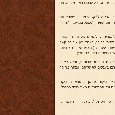
דינית, ושיוכל לבסס באין מפריע את
שילד, שבאה לבקש ממנו, שישחרר את
 הזו, אפשר למצוא במאמרו "שלוחי
בו להסכים להלאמתו של החנוך העברי
חית הרוח", לאחר זמן - ביקר קשה
עות אישיות (נמצאו אגודות ציוניות,
ל פרשת דרכים" בפומבי).
של תביעות היהדות הרוסית, ודרש באופן
רבו בענינים לא שלהם, ומחה בתוקף
ה בפעם הרביעית בא"י, אך בשנת 1912 ביקר בארץ - ביקור ממושך. בתוצאות הביקור
יה של ההתישבות בא"י מצד הכלכלי,
ברת "טה-ויסוצקי". בתפקיד זה עמד עד