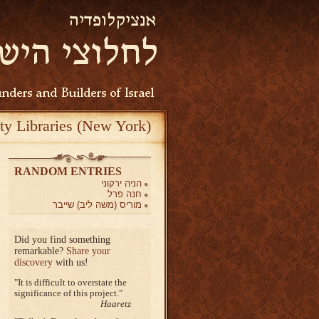
ty Libraries (New York)
RANDOM ENTRIES
הניה ירקוני
חנה פרל
מוריס (משה ליב) שייבר
Did you find something
remarkable?
Share your
discovery
with us!
It is difficult to overstate the
significance of this project.
Haaretz