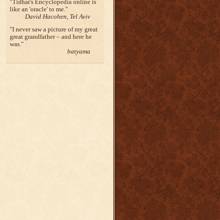
Tidhar's Encyclopedia online is
like an 'oracle' to me.
David Hacohen, Tel Aviv
I never saw a picture of my great
great grandfather – and here he
was.
batyama