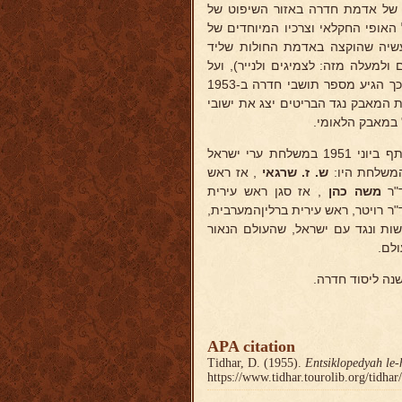
. פעל למען הכללת כל 50 אלף הדונמים של אדמת חדרה באזור השיפוט של
, תוך שמירה על האופי החקלאי וצרכיו המיוחדים של
עשיה שהוקצה באדמת החולות שליד
למעלה מזה: לצמיגים ולנייר), ועל
בנית שכונות ושיכונים חדשים באזור חוף הים ובמקומות אחרים, והודות לכך הגיע מספר תושבי חדרה ב-1953
ופת המאבק נגד הבריטים יצג את ישובי
 במאבק הלאומי.
כחבר הנהלת חבר השלטון המקומי בישראל (ב-1952 עמד בראשו) השתתף ביוני 1951 במשלחת ערי ישראל
המשלחת היו:
ש. ז. שרגאי
, אז ראש
"ר
משה כהן
, אז סגן ראש עירית
ר רויטר, ראש עירית ברליןהמערבית,
ות ונגד עם ישראל, שהעולם הנאור
לם.
APA citation
Tidhar, D. (1955).
Entsiklopedyah le-
https://www.tidhar.tourolib.org/tidha