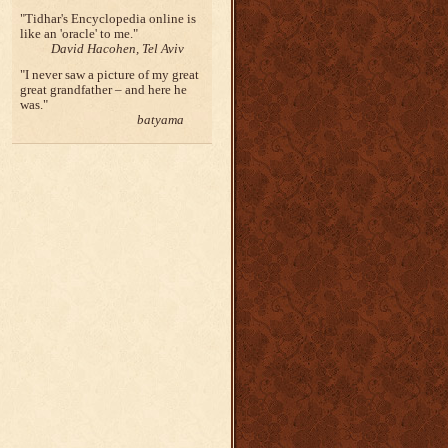
Tidhar's Encyclopedia online is
like an 'oracle' to me.
David Hacohen, Tel Aviv
I never saw a picture of my great
great grandfather – and here he
was.
batyama