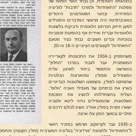
בהנהגתה העולמית, וכן נבחר לועד הפועל של
מפלגת "התאחדות" ולמרכז "תרבות" לגליציה
המזרחית, ובחוגי הסטודנטים היהודים
באוניברסיטה היה מראשי המדברים והפעילים
למען חיזוק הכרתם הלאומית ודביקות בלשונות
הלאומיות עברית ואידית אף בהופעות פומביות
בנוכחות נכרים חשובים. נבחר כציר מטעם
"התאחדות" לקונגרסים הציוניים ה-18 וה-20.
משהפסיק ב-1934 את התכוננותו לקאריירה
המשפטית, עבר לעבוד במרכז "החלוץ"
בווארשה והתמסר ביחוד לארגון עלית
המעפילים מפולין ומהארצות הבלטיות
שהסתננו לפולין, וכשמנעו השלטונות הבריטיים
בארץ את כניסתם של מעפילי האניה "וולוס",
הצליח בהשתדלותו להשיג את הסכמת
השלטונות, שהמעפילים נתיני ליטא ולטביה
ישארו זמנית בפולין ואח"כ השיג לכולם דרכונים
פולניים ובמשך הזמן עלו ארצה.
ב-1935 עבר לקראקוב ושימש כמזכיר ראשי
ל"התאחדות" ולתנועת "גורדוניה" בגליציה המערבית (פולין הקטנה) והתמ