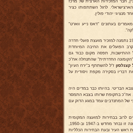
 בפולין, חבר המזכירות הארצית של מרכז
ארצישראלי. לרגל השתתפותו כציר
אמרים בעתונים "דאס נייע ווארט"
קה".
ב-1938 עלה ארצה והצטרף לקבוצת חולדה של תנועת "גורדוניה". בסוף 1939 נתמנה למזכיר מועצת פועלי חדרה
קרב הפועלים את החיבה המיוחדת
ל ההתישבות, תפסה מקום כבוד גם
"הקומונה החדרתית" שהתנחלה אח"כ
קצנלסון
ז"ל להשתתף ב"ירח העיון"
את דבריו בסקירה מקפת ויסודית על
ם בצבא הבריטי. בהיותו כבר במדים היה
. אח''כ בתקופת שרותו בצבא התמסר
צי של המתנדבים עמד במגע הדוק עם
עלים לרוב בבחירות למועצה המקומית
חדרה, והוא, כעומד בראש הרשימה, נבחר לנשיא המועצה המקומית. לכהונה זו נבחר מחדש ב-1947 וב-1950,
טומטית לכהונת ראש העיר ובעת הבחירות הכלליות