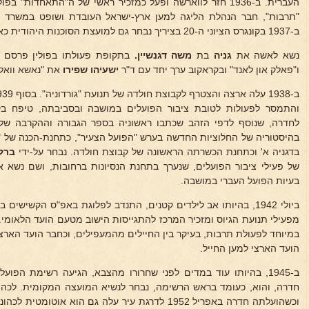
העברית. ב-1936 חזר לווארשה ופעל כמזכיר ראשי של ה"התאחדות"
"תרבות", חבר הנהלת הליגה למען ארץ-ישראל העובדת ושופט במשרד ה
ב-1937 בקונגרס הציוני ה-20 בציריך נבחר גם למועצת הסוכנות היהודית כאחד מנציגי יהודי פולין.
נשא לאשה את
גניה
בת
משה דגנשיין.
בתקופת פעולתו בפולין פרסם מ
ו"פאלק און לאנד" ובקראקוב ערך יחד עם ד"ר
ישעיהו שפירו
את "נאשא וואל
והתמסר לפעולות לטובת ציבור הפועלים במושבה ובסביבתה, טיפח ב
לחדרה, שנוסף לדפי הזהב שכתבו ראשוניה בספר הגבורה וההקרבה ש
בהיסטוריה של החלוציות החדשה בערש "הפועל הצעיר", כתחנת-הכנה של 
בדגניה א' וכתחנת הכשרתה הראשונה של קבוצת חולדה. נבחר על-ידי
ברל 
של פעילי ציבור הפועלים, שנערך בתחנת הנסיונות ברחובות, ושם נשא 
בעיות הפועל העברי במושבה.
ביולי 1942, בהיותו אב לילדים קטנים, התנדב לפלוגת באפ"ס הקשישי
מפעילי תנועת הגיוס ומזכיר המרכז להתגייסות הישוב מטעם הועד הלאומי
במיוחד לפעולת תרבות, בעיקר בין החיילים מהמעפילים, וכחבר הועד האר
הועד הארצי למען החייל.
ב-1945, בהיותו עוד במדים לפני שחרורו מהצבא, הגיעה רשימת הפו
וכשהועלתה חדרה באפריל 1952 לדרגת עיר עלה גם הוא או