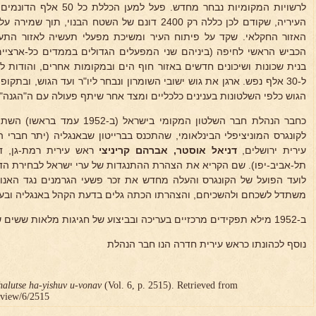
לרשויות המקומיות נבחר מחדש
העיריה, שקודם לכן כללה רק 2400 דונם של השטח הבנוי
האזור החקלאי. שקד על פיתוח העיר ומשיכת מפעלי תעשיה לאזור הת
הכביש הראשי לחיפה (ביניהם שני המפעלים הגדולים בממדים כל-ארציים ו
ל-30 אלף נפש. ארגן את גוש ישובי השומרון ונבחר ליו"ר ועד הגוש, ובתק
הגוש כלפי השלטונות בענינים כלכליים ומצד אחר שיתף פעולה עם ה"הגנה"
לקונגרס המוניציפלי הבינלאומי, שהתכנס בברייטון שבאנגליה (יתר חברי 
עירית ירושלים,
דניאל אוסטר, אברהם קריניצי
ראש עירית רמת-גן, ד
תל-אביב-יפו). שם הקריא את הצהרת ההתנגדות של ערי ישראל לבחירת הד"
לועד הפועל של הקונגרס והעלה מחדש את זכר פשעי הגרמנים נגד האנוש
משתדל לשכחם ולהשכיחם, והצהרתו הכתה גלים בדעת הקהל באנגליה ובעו
ב-1952 מילא תפקידים מרכזיים בעריכה ובביצוע של חגיגות מלאות ששים שנה ליסוד חדרה.
נוסף לכהונתו כראש עירית חדרה הנו חבר הנהלת
halutse ha-yishuv u-vonav
(Vol. 6, p. 2515). Retrieved from
r/view/6/2515