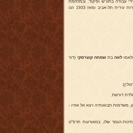
קידי עבודה בתע"ש ופיקוד, ובמלחמת
השחרור שרת במחלקת הגיוס לצה"ל. עבד במקומות-עבודה פרטיים ובשרות עירית תל-אביב ומאז 1933 הנו
לאמו
לאה
בת
שמחה קוצרסקי
(דור
ולין).
לדת דורשת.
הנער מעקרון, משדמות תבואותיה ויצא אל אחיו -
חינות-הגמר שלו, במאורעות תרפ"ט