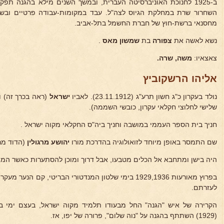
ב-1925 לחנוכת האוניברסיטה העברית, ובמשך השנים מילא בהגנה תפ
מחסנאי ברשת-חוץ של חברת החשמל בתל-אביב.
נשא לאשה את
צפורה
בת
שמשון מאס
.
צאצאיו:
משה, שרה.
אליהו הרשקוביץ
נולד בעקרון כ"ג חשון תרע"ג (23.11.1912). לאביו
ישראל
(ראה בכרך זה) ו
שלישי לחלוצי חקלאי עקרון, כובשי השממה).
חניך בית הספר העממי במושבה וחניך ביה"ס החקלאי מקוה ישראל .
שם התמסר באופן מיוחד לזואולוגיה בהדרכת מורו
יהושע מרגולין
(הדוד מרג
היה בישן ומתחבא אל הכלים מטבעו, אבל דרוך ומוכן להסתערות כאשר המו
בפרוץ מאורעות 1929,1936 בימי שלטון המנדטורי הבריטי, קם 
לעזרתם.
הקרירה של איש "הגנה" החל מבעודו תלמיד מקוה ישראל, בעצם ימי ב
(1929) השתתף בהגנה על "נוה שלום", פרורה של יפו, אז.