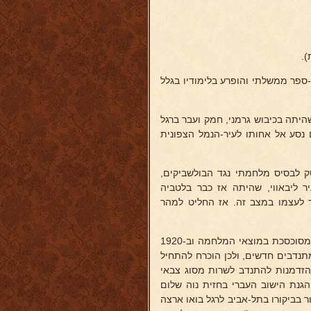
ספר ממשלתי והופרע בלימודיו בגלל
1917) עזב באביב את עירו, שהיתה בכיבוש גרמני, חמק ועבר ברגל
 נסע אל אחותו לעיר-הנמל הצפונית
פת) ב-1918 את העיר ארכאנגלסק לבסיס מלחמתי נגד הבולשביקים,
 הבריטי. בסוף 1919 הגיע חזרה לעיר ליבאווי, שהיתה אז כבר בלטביה
 לעצמו במצב זה. אז החליט למהר
בהרבה מאמצים וזריזות עבר את הדרך הארוכה בארצות אירופה, שהיתה מסוכסכת במוצאי המלחמה וב-1920
תנדבים חדשים, ולכן הוכרח להתחיל
ההזדמנות להתנדב לשרות מסוג צבאי
מאי 1911, ואז עמד על משמר הגנת הישוב העברי בחזית נוה שלום
ר בביקורו בתל-אביב לרגל בואו ארצה