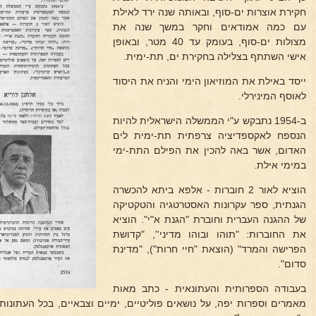
חקירת אוצרות ים-סוף, ובאותה שנה ירד לאילת
עם כמה אמודאים וחקר במשך שנה את
מצולות ים-סוף, בעומק עד 40 מטר, ובאופן
אישי השתתף בצלילה בחקירת ים, תת-ימית.
ייסד באילת את המוזיאון הימי והניח את היסוד
לאוסף המינירלי.
ב-1954 נתבקש ע"י הממשלה הישראלית להיות
הנספח לאקספדיציה צרפתית תת-ימית לים
האדום, אשר באה להכין את הפילם התת-ימי
במימי אילת.
הוציא לאור 2 חוברות - אלפא ביתא להכשרה
הגנתית, ספר עקרונות האסטרטגיה והטקטיקה
של ההגנה העברית וחוברת "הגנת א"י". הוציא
את החוברות: "תוהו ובוהו מדיני'', "קדושת
הפרישה והמרד" (הוצאת "חיי חרות"), "מדינת
סדום".
בעבודה הספרותית והעתונאית - כתב מאות
מאמרים וספרות יפה, על נושאים פוליטיים, ימיים וצבאיים, בכל העתונות 