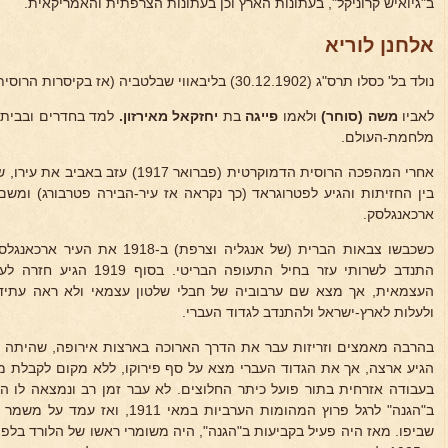
ב"גיואיש קרוניקל", בעתונות הארץ וכן בעתונות הצרפתית והאמריקאית.
אלחנן לוריא
נולד בל' כסלו תרס"ג (30.12.1902) בליבאווי שבלטביה (אז בקיסרות הרוסית).
לאביו
משה (סוחר)
ולאמו
פייגה
בת
יחזקאל מאירזון.
למד בחדרים ובבית-
מלחמת-העולם.
אחרי המהפכה הרוסית הדמוקרטית (פברואר 
בין החזיתות והגיע לפטרוגראד (כך נקראה אז עיר-הבירה פטרבורג) ומשם
ארכאנגלסק.
כשכבשו צבאות הברית (של אנגליה וצר
התנדב לשרותי עזר בחיל התעופה
העצמאית, אך מצא שם ערבוביה של חבלי שלטון עצמאי ולא ראה עתיד
ולעלות לארץ-ישראל ולהתנדב לגדוד העברי.
הגיע ארצה, אך את הגדוד העברי מצא על סף פירוקו, ללא מקום לקבלת מ
בעבודה אזרחית בתור פועל כיתר החלוצים. לא עבר זמן רב ונמצאה לו 
ב"הגנה" לרגל פרוץ המהומות הערביות ב
שביפו. מאז היה פעיל בקביעות ב"הגנה", היה משומרי ראשו של הלורד בלפו