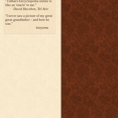
Tidhar's Encyclopedia online is
like an 'oracle' to me.
David Hacohen, Tel Aviv
I never saw a picture of my great
great grandfather – and here he
was.
batyama