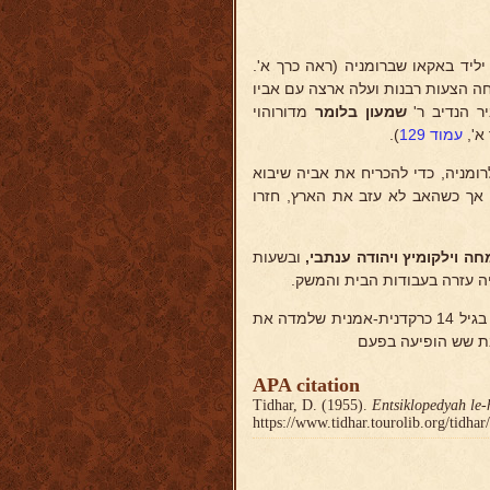
חה הצעות רבנות ועלה ארצה עם אביו
 הנדיב ר'
שמעון בלומר
מדורוהוי
א',
עמוד 129
).
ה לרומניה, כדי להכריח את אביה שיבוא
, אך כשהאב לא עזב את הארץ, חזרו
ה וילקומיץ ויהודה ענתבי,
ובשעות
יה עזרה בעבודות הבית והמשק.
בעודה קטנה נתגלו בה כשרונות ריקוד ומשחק על הבמה (אמה היתה ידועה בגיל 14 כרקדנית-אמנית שלמדה את
בת שש הופיעה בפעם
APA citation
Tidhar, D. (1955).
Entsiklopedyah le-
https://www.tidhar.tourolib.org/tidha