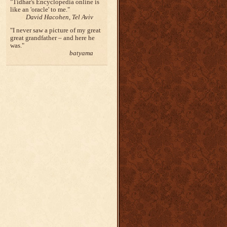
Tidhar's Encyclopedia online is
like an 'oracle' to me.
David Hacohen, Tel Aviv
I never saw a picture of my great
great grandfather – and here he
was.
batyama