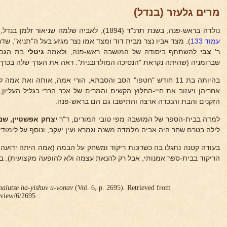
מרים גלעזר (בנדל)
נולדה בראש-פנה, בשנת תרנ"ד (1894), לאביה שלמה שניאור זלמן בנדל, יליד באקאו שברומניה (ראה כרך א'.
עמוד 133
). מצד אביו נצר מבית דוד ומצד אמו נצר מגזע בעל ה"תניא", שד
ר'
צבי
להשתתף ביסודה של המושבה ראש-פנה, ולאמה
גיטלי
בת הגביר
שברומניה (שהיתה נקראת "הנסיכה המולדובנית". ראה את הערך שלה בכרך 
בהיותה בת 11 חודש "חטפו" הסב והסבתא, הורי אמה, אותה ואת אמ
אחריהן ויעזוב את חיי-החלוץ הקשים והמרים של אכר הררי בגליל העליון
הזקנים והבת והנכדה ארצה והתישבו גם הם בראש-פנה.
למדה בבית-הספר של המושבה מפי טובי המורים, ד"ר
יצחק אפשטיין, שמח
לילה בטרם שחר היה אביה מלמדה משנה וגמרא ועין יעקב, ונוסף על לימוד
הריקוד בבית-ספר אמנותי, אבל רק להנאת עצמה ולא להופעה מקצועית). 
halutse ha-yishuv u-vonav
(Vol. 6, p. 2695). Retrieved from
r/view/6/2695