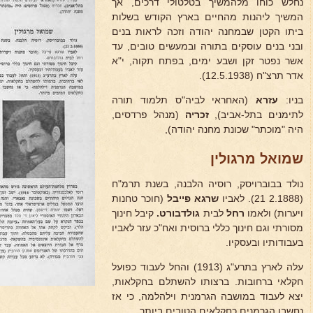
נחלש כוחו מלהמשיך בטלטולי דרכים, אך
המשיך ליהנות מהחיים בארץ הקודש בשלות
ביתו הקטן שבמחנה יהודה וזכה לראות בנים
ובני בנים עוסקים בתורה ובמעשים טובים, עד
אשר נפטר זקן ושבע ימים, בפתח תקוה, י"א
אדר תרצ"ח (12.5.1938).
בניו:
עזרא
(האחראי לביה"ס תלמוד תורה
לתימנים בתל-אביב),
זכריה
(מנהל פרדסים,
היה "מוכתר" שכונת מחנה יהודה),
שמואל מרגולין
נולד בבוברויסק, רוסיה הלבנה, בשנת תרמ"ח
(2.1888 21). לאביו
שרגא פייבל
(חוכר טחנות
ויערות) ולאמו
רחל
לבית
גולדבורט.
קיבל חינוך
מסורתי וגם חינוך כללי ברוסית ואח"כ עזר לאביו
בעבודותיו ובעסקיו.
עלה לארץ בתרע"ג (1913) והחל לעבוד כפועל
חקלאי ברחובות. ברצותו להשתלם בחקלאות,
יצא לעבוד במושבה הגרמנית וילהלמה, כי אז
נחשבו הגרמנים כחקלאים הטובים ביותר.