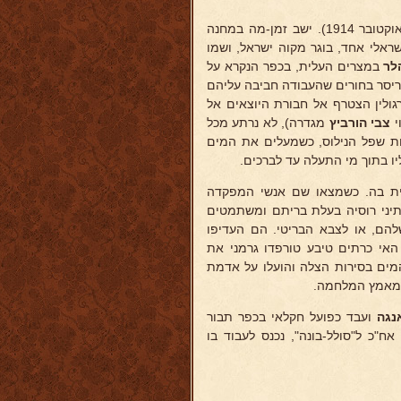
בפרוץ מלחמת-העולם הראשונה גורש מהארץ כנתין רוסי לאלכסנדריה (באוקטובר 1914). ישב זמן-מה במחנה
ראלי אחד, בוגר מקוה ישראל, ושמו
הלר
במצרים העלית, בכפר הנקרא על
ריסר בחורים שהעבודה חביבה עליהם
ולין הצטרף אל חבורת היוצאים אל
י
צבי הורביץ
מגדרה), לא נרתע מכל
 שפל הנילוס, כשמעלים את המים
יו בתוך מי התעלה עד לברכים.
באית בה. כשמצאו שם אנשי המפקדה
נתיני רוסיה בעלת בריתם ומשתמטים
הם, או לצבא הבריטי. הם העדיפו
האי כרתים טיבע טורפדו גרמני את
יסים יהודים - נמשו מן המים בסירות הצלה והועלו על אדמת
 במאמץ המלחמה.
אנגה
ועבד כפועל חקלאי בכפר תבור
ח"כ ל"סולל-בונה", נכנס לעבוד בו