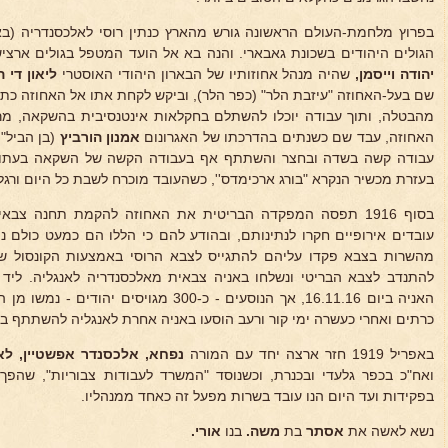
הגולים היהודים בשכונת גאבארי. והנה בא אל הועד המטפל בגולים ארציש
יהודה וייסמן,
שהיה מנהל אחוזותיו של הבארון היהודי האוסטרי
ליאון די 
שם בעל-האחוזה "עיזבת הלר" (כפר הלר), וביקש לקחת אתו אל האחוזה כת
מהבטלה, ותוך עבודה יוכלו להשתלם בחקלאות אינטנסיבית בהשקאה, מרג
האחוזה, עבד שם כשנתים בהדרכתו של האגרונום
אמנון הורביץ
(בן הביל"ו
עבודה קשה בשדה ובחצר והשתתף אף בעבודה הקשה של השקאה בעתות
בעזרת מכשיר הנקרא "בורג ארכימדס'', כשהעובד מוכרח לשבת כל היום ורגל
בסוף 1916 תפסה המפקדה הבריטית את האחוזה להקמת תחנה צ
עובדים אירופיים חקרו לנתינותם, ובהודע להם כי הללו הם כמעט כולם 
מהשרות בצבא פקדו עליהם להתגייס לצבא הרוסי באמצעות הקונסול של
להתנדב לצבא הבריטי ונשלחו באניה צבאית מאלכסנדריה לאנגליה. ליד 
האניה ביום 16.11.16, אך הנוסעים - כ-300 מגו
כרתים ואחרי כעשרה ימי קור ורעב הוסעו באניה אחרת לאנגליה להשתתף
באפריל 1919 חזר ארצה יחד עם המורה
נפחא,
אלכסנדר אפשטיין, ל
ואח"כ בכפר גלעדי ובכנרת, וכשנוסד "המשרד לעבודות צבוריות", שהפך א
בפקידות ועד היום הנו עובד בשרות מפעל זה כאחד ממנהליו.
נשא לאשה את
אסתר
בת
משה.
בנו
אורי.