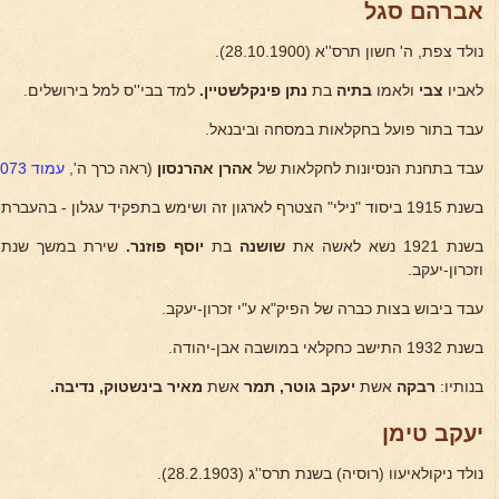
אברהם סגל
נולד צפת, ה' חשון תרס''א (28.10.1900).
לאביו
צבי
ולאמו
בתיה
בת
נתן פינקלשטיין.
למד בבי''ס למל בירושלים.
עבד בתור פועל בחקלאות במסחה וביבנאל.
עבד בתחנת הנסיונות לחקלאות של
אהרן אהרנסון
(ראה כרך ה',
עמוד 2073
בשנת 1915 ביסוד "נילי" הצטרף לארגון זה ושימש בתפקיד עגלון - בהעברת חומר ריגול ממקום למקום.
בשנת 1921 נשא לאשה את
שושנה
בת
יוסף פוזנר.
שירת במשך שנתים
וזכרון-יעקב.
עבד ביבוש בצות כברה של הפיק"א ע"י זכרון-יעקב.
בשנת 1932 התישב כחקלאי במושבה אבן-יהודה.
בנותיו:
רבקה
אשת
יעקב גוטר, תמר
אשת
מאיר
בינשטוק, נדיבה.
יעקב טימן
נולד ניקולאיעוו (רוסיה) בשנת תרס''ג (28.2.1903).