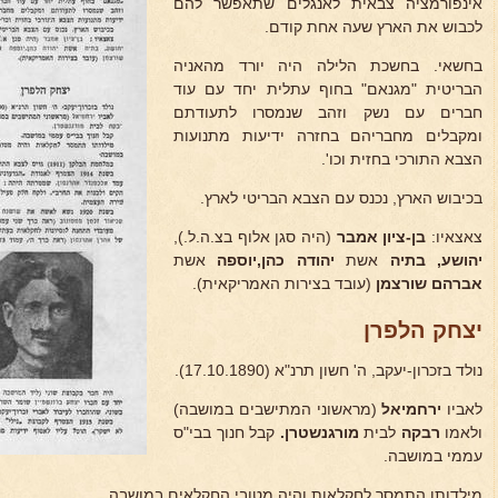
אינפורמציה צבאית לאנגלים שתאפשר להם
לכבוש את הארץ שעה אחת קודם.
בחשאי. בחשכת הלילה היה יורד מהאניה
הבריטית "מגנאם" בחוף עתלית יחד עם עוד
חברים עם נשק וזהב שנמסרו לתעודתם
ומקבלים מחבריהם בחזרה ידיעות מתנועות
הצבא התורכי בחזית וכו'.
בכיבוש הארץ, נכנס עם הצבא הבריטי לארץ.
צאצאיו:
בן-ציון אמבר
(היה סגן אלוף בצ.ה.ל.),
יהושע, בתיה
אשת
יהודה כהן,יוספה
אשת
אברהם
שורצמן
(עובד בצירות האמריקאית).
יצחק הלפרן
נולד בזכרון-יעקב, ה' חשון תרנ"א (17.10.1890).
לאביו
ירחמיאל
(מראשוני המתישבים במושבה)
ולאמו
רבקה
לבית
מורגנשטרן.
קבל חנוך בבי"ס
עממי במושבה.
מילדותו התמסר לחקלאות והיה מטובי החקלאים במושבה.