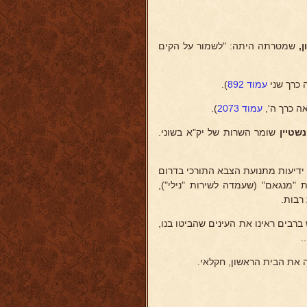
,
שמטרתה היתה: "לשמור על הקים
 כרך שני
עמוד 892
).
ה כרך ה',
עמוד 2073
).
נשטיין
שומר השרות של יק"א בשוני.
אסוף ידיעות מתנועת הצבא התורכי בדרום
 "מנגאם" (שעמדה לשירות "נילי"),
 רבות.
ש ברבים ראינו את העינים שהביטו בנו,
.