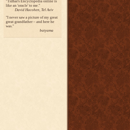
Tidhar's Encyclopedia online is
like an 'oracle' to me.
David Hacohen, Tel Aviv
I never saw a picture of my great
great grandfather – and here he
was.
batyama