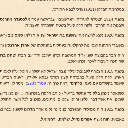
במלחמת הבלקן (1911) גויס לצבא התורכי.
בשנת 1914 הצטרף לאגודת "הגדעונים" שבראשה עמד
אלכסנדר אהרנסון
ולבנות את החרב". ולקח חלק פעיל בשטח השמירה העצמית.
בשנת 1920 נשא לאשה את
שושנה
בת
ישראל
שניאור זלמן סמסונוב
(ראה
מעובדי התחנה לנסיונות לחקלאות בעתלית בהנהלתו של
אהרן אהרנסון
(רא
היה חבר בקבוצת שוני (ליד המושבה זכרון יעקב) יחד עם חברו
יצחק ברו
שהוחכרו לעיבוד לאכרי זכרון-יעקב.
בשנת 1915 הצטרף לקבוצת "נילי" (נצח ישראל לא ישקר), הוטל עליו ל
הארץ. לקח חלק פעיל בהברחת קצין תורכי (בהא אל-דין) לאניה הבריטית
שעמד בקשרים עם
נעמן בלקינד
(ראה כרך ה',
עמוד 2283
) ומסר לו ידיעות
כשנאסר
נעמן בלקינד
ונחשד בריגול - כותב הלפרן בזכרונות. ...וענינינו נדו
שמענו את אשר דברו עלינו והיינו שקטים ומתונים. מוכנים לכל אשר יתחולל..
בשנת 1922 היה ממיסדי המושבה בנימינה (ק'מ אחד מדרום לשוני) ובנה בה את הבית הראשון, חקלאי.
צאצאיו:
חוה
אשת
אפרים מיזל, שלמה, ירחמיאל.