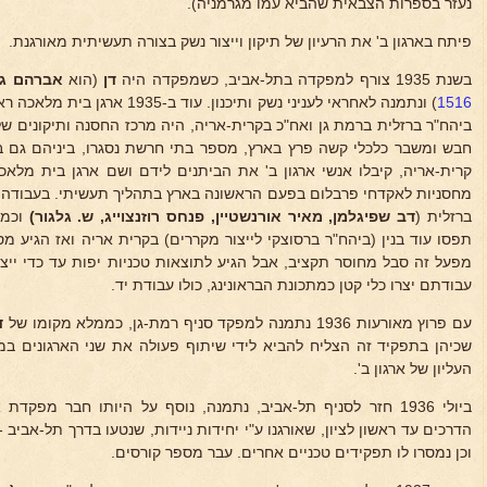
נעזר בספרות הצבאית שהביא עמו מגרמניה).
פיתח בארגון ב' את הרעיון של תיקון וייצור נשק בצורה תעשיתית מאורגנת.
בשנת 1935 צורף למפקדה בתל-אביב, כשמפקדה היה
דן
(הוא
אברהם גי
1516
) ונתמנה לאחראי לעניני נשק ותיכנון.
חבש ומשבר כלכלי קשה פרץ בארץ, מספר בתי חרשת נסגרו, ביניהם גם ב
קרית-אריה, קיבלו אנשי ארגון ב' את הביתנים לידם ושם ארגן בית מלאכה 
מחסניות לאקדחי פרבלום בפעם הראשונה בארץ בתהליך תעשיתי. בעבודה זו
ברזלית (
דב שפיגלמן, מאיר
אורנשטיין, פנחס רוזנצוייג, ש. גלגור)
וכמה
מפעל זה סבל מחוסר תקציב, אבל הגיע לתוצאות טכניות יפות עד כדי ייצ
עבודתם יצרו כלי קטן כמתכונת הבראונינג, כולו עבודת יד.
עם פרוץ מאורעות 1936 נתמנה למפקד סניף רמת-גן, כממלא מקומו של
ד
שכיהן בתפקיד זה הצליח להביא לידי שיתוף פעולה את שני הארגונים ב
העליון של ארגון ב'.
ביולי 1936 חזר לסניף תל-אביב, נתמנה, נוסף על היותו חבר מפקד
הדרכים עד ראשון לציון, שאורגנו ע"י יחידות ניידות, שנטעו בדרך תל-אביב
וכן נמסרו לו תפקידים טכניים אחרים. עבר מספר קורסים.