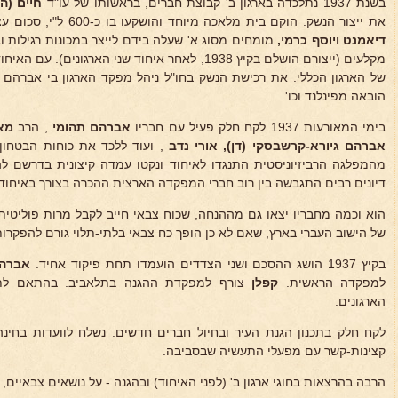
בשנת 1937 נתלכדה בארגון ב' קבוצת חברים, בראשותו של עו"ד
חיים (הו
את ייצור הנשק. הוקם בית מלאכה מיוחד והושקעו בו כ-600 ל"י, סכום עצום בימים ההם. בעלי המקצוע היו -
דיאמנט ויוסף כרמי,
מקלעים (ייצורם הושלם בקיץ 1938, לאחר איחוד שני האר
של הארגון הכללי. את רכישת הנשק בחו"ל ניהל מפקד הארגון בי אברהם ת
הובאה מפינלנד וכו'.
בימי המאורעות 1937 לקח חלק פעיל עם חבריו
אברהם תהומי
, הרב
מאי
אברהם גיורא-קרשבסקי (דן), אורי נדב
, ועוד ללכד את כוחות הבטחון
מהמפלגה הרביזיוניסטית התנגדו לאיחוד ונקטו עמדה קיצונית בדרשם לה
דיונים רבים התגבשה בין רוב חברי המפקדה הארצית ההכרה בצורך באיחוד
הוא וכמה מחבריו יצאו גם מההנחה, שכוח צבאי חייב לקבל מרות פוליטית
של הישוב העברי בארץ, שאם לא כן הופך כח צבאי בלתי-תלוי גורם להפקרות 
בקיץ 1937 הושג ההסכם ושני הצדדים הועמדו תחת פיקוד אחיד.
אברהם
למפקדה הראשית.
קפלן
צורף למפקדת ההגנה בתלאביב. בהתאם לתנ
הארגונים.
לקח חלק בתכנון הגנת העיר ובחיול חברים חדשים. נשלח לוועדות בחינה 
קצינות-קשר עם מפעלי התעשיה שבסביבה.
הרבה בהרצאות בחוגי ארגון ב' (לפני האיחוד) ובהגנה - על נושאים צבאיים,