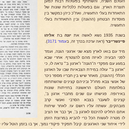
העולם השניה, והשתתף בפעולות רבות למען
תוצרת הארץ, וגם בפעולות כלכליות שונות של
התאחדות בעלי התעשיה, ואח"כ כיהן כמקשר בין
מוסדות הבטחון (ההגנה) ובין התאחדות בעלי
התעשיה.
בשנת 1935 נשא לאשה את
יונה
בת
אליהו
פיינשרייבר
(ראה ערכה בכרך זה, ב
עמוד 3171
).
מיד עם בואו לארץ מצא שני ארגוני הגנה, ועמד
לפני הבעיה: לאיזה מהם להצטרף. אחרי שבא
במגע עם מפקדי ה"הגנה" ו"ארגון ב'" נראה לו, כי
"ארגון ב'" עולה במידת הצבאיות שבו על הארגון
הכללי (ההגנה), מאחר שיש בין חבריו מספר ניכר
של אנשי צבא מחו"ל וביניהם קצינים שהשתתפו
במלחמת העולם הראשונה בחזיתות שונות
באירופה. פגישתו עם שנים מחברי ארגון ב',
קצינים לשעבר בצבא הסרבי ואנשי קרב
מובהקים, עשתה עליו רושם עז. לאחר שיחות
אתם החליט להיכנס לארגון ב', אך כבר אז הציב
לו מטרה לעשות הכל כרי להביא במרוצת הזמן
לידי איחוד שני הארגונים. קיבל תפקיד פיקודי נמוך, אך בו בזמן הוטל עליו