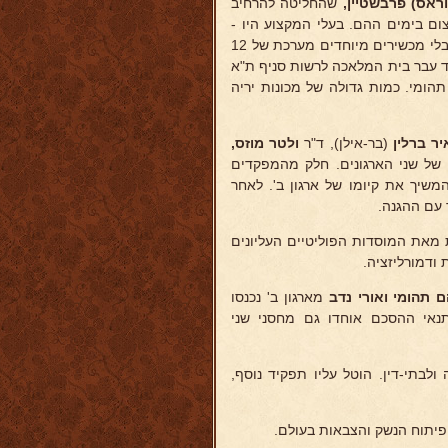
ראס) פרבשטיין,
שהחליטה להרחיב
מומחים מסוג א' שעלה בידם לייצר במכונות רגילות ובלי מכשירים מיוחדים מערכת של 12
גונים). עם האיחוד עבר בית המלאכה לרשות סניף ת"א
הומי. כמות גדולה של מכונות יריה
ר ברלין
(בר-אילן), ד"ר
ולטר
מוזס,
 של שני הארגונים. חלק מהמפקדים
משיך את קיומו של ארגון ב'. לאחר
 עם ההגנה.
 מאת המוסדות הפוליטיים העליונים
ודמורליזציה.
 תהומי ואורי נדב
מארגון ב' נכנסו
אי ההסכם אוחדו גם מחסני שני
ולבתי-דין. הוטל עליו תפקיד נוסף,
 פיתוח הנשק והצבאות בעולם.