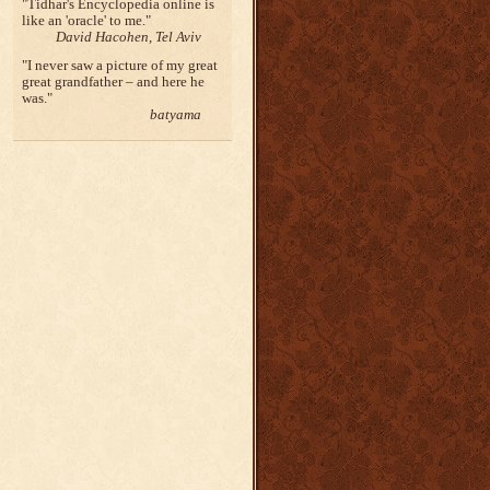
Tidhar's Encyclopedia online is
like an 'oracle' to me.
David Hacohen, Tel Aviv
I never saw a picture of my great
great grandfather – and here he
was.
batyama