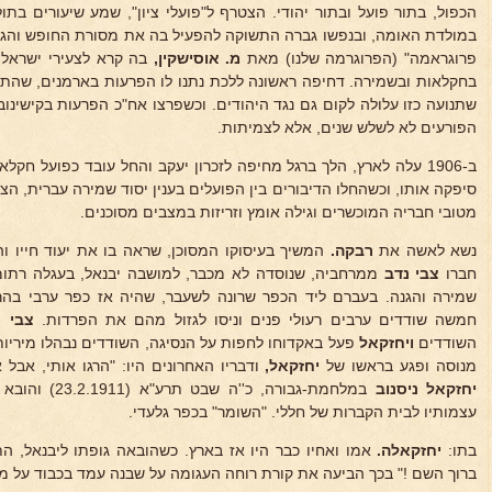
הכפול, בתור פועל ובתור יהודי. הצטרף ל"פועלי ציון", שמע שיעורים בת
במולדת האומה, ובנפשו גברה התשוקה להפעיל בה את מסורת החופש והגב
פרוגראמה" (הפרוגרמה שלנו) מאת
מ. אוסישקין,
בה קרא לצעירי ישראל 
בחקלאות ובשמירה. דחיפה ראשונה ללכת נתנו לו הפרעות בארמנים, שהתחו
שתנועה כזו עלולה לקום גם נגד היהודים. וכשפרצו אח"כ הפרעות בקישינו
הפורעים לא לשלש שנים, אלא לצמיתות.
ב-1906 עלה לארץ, הלך ברגל מחיפה לזכרון יעקב והחל עובד כפועל ח
סיפקה אותו, וכשהחלו הדיבורים בין הפועלים בענין יסוד שמירה עברית, ה
מטובי חבריה המוכשרים וגילה אומץ וזריזות במצבים מסוכנים.
נשא לאשה את
רבקה.
המשיך בעיסוקו המסוכן, שראה בו את יעוד חייו 
חברו
צבי נדב
ממרחביה, שנוסדה לא מכבר, למושבה יבנאל, בעגלה רתומה
שמירה והגנה. בעברם ליד הכפר שרונה לשעבר, שהיה אז כפר ערבי בה
חמשה שודדים ערבים רעולי פנים וניסו לגזול מהם את הפרדות.
צבי
נ
השודדים
ויחזקאל
פעל באקדוחו לחפות על הנסיגה, השודדים נבהלו מיריותי
מנוסה ופגע בראשו של
יחזקאל,
ודבריו האחרונים היו: "הרגו אותי, אבל
יחזקאל ניסנוב
במלחמת-גבורה, כ
עצמותיו לבית הקברות של חללי. "השומר" בכפר גלעדי.
בתו:
יחזקאלה.
אמו ואחיו כבר היו אז בארץ. כשהובאה גופתו ליבנאל, ה
ברוך השם !" בכך הביעה את קורת רוחה העגומה על שבנה עמד בכבוד על מ