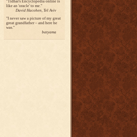
Tidhar's Encyclopedia online is
like an 'oracle' to me.
David Hacohen, Tel Aviv
I never saw a picture of my great
great grandfather – and here he
was.
batyama