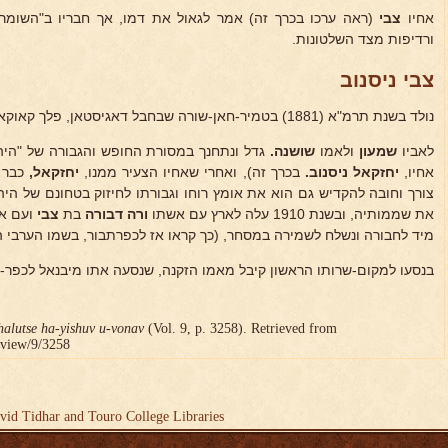
אחיו
צבי
(ראה ערכו בכרך זה) אמר לגאול את דמו, אך חבריו ב"השומר"
ורדיפות מצד השלטונות.
צבי ניסנוב
נולד בשנת תרמ"א (1881) בטמיר-חאן-שורה שבחבל דאגיסטאן, פלך קאוקאז שברוסיה.
לאביו
שמעון
ולאמו
שושנה.
גדל ונתחנך במסורת החופש והגבורה של "היה
אחיו,
יחזקאל ניסנוב.
בכרך זה), ואחרי שאחיו הצעיר ממנו,
יחזקאל,
כבר 
צורך וחובה להקדיש גם הוא את אומץ רוחו וגבורתו לחיזוק בטחונם של היה
את שממותיה, ובשנת 1910 עלה לארץ עם אשתו
ורה דבורה
בת
צבי
ועם אמ
מיד לחבורה ונשלח לשמירה במסחר, (כך קראו אז לכפרתבור, בשמו הערבי ה
בנסעו למקום-שרותו הראשון קיבל מאמו הזקנה, שנסעה אתו מיבנאל לכפר-ת
halutse ha-yishuv u-vonav
(Vol. 9, p. 3258). Retrieved from
r/view/9/3258
vid Tidhar and Touro College Libraries