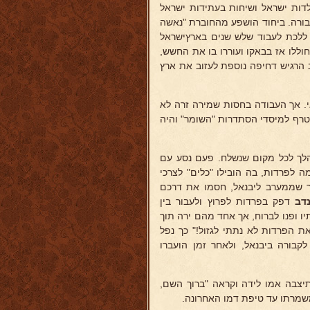
ולדות ישראל ושיחות בעתידות ישראל
ורה. ביחוד הושפע מהחוברת "נאשה
ללכת לעבוד שלש שנים בארץישראל
ללו אז בבאקו ועוררו בו את החשש,
ב הרגיש דחיפה נוספת לעזוב את ארץ
קלאי. אך העבודה בחסות שמירה זרה לא
צטרף למיסדי הסתדרות "השומר" והיה
והלך לכל מקום שנשלח. פעם נסע עם
 לפרדות, בה הובילו "כלים" לצרכי
ר שממערב ליבנאל, חסמו את דרכם
דב
דפק בפרדות לפרוץ ולעבור בין
ו ופנו לברוח, אך אחד מהם ירה תוך
 את הפרדות לא נתתי לגזול!" כך נפל
''ה שבט תרע"א (23.2.1911) והובא לקבורה ביבנאל, ולאחר זמן הועברו
תיצבה אמו לידה וקראה "ברוך השם,
שמרתו עד טיפת דמו האחרונה.