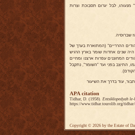
 מנעוהו, לבל יגרום תסבוכת וצרות
ודים ההרריים" (המתוארת בערך של
היה שנים אחדות שומר בארץ הרגיש
ודים המחוננים עפרות ארצנו ומחיים
ו, התיצב בפני ועד "השומר", נתקבל
קודם).
בור, עוד בדרך את השיעור
APA citation
Tidhar, D. (1958).
Entsiklopedyah le-
https://www.tidhar.tourolib.org/tidha
Copyright © 2026 by the Estate of Da