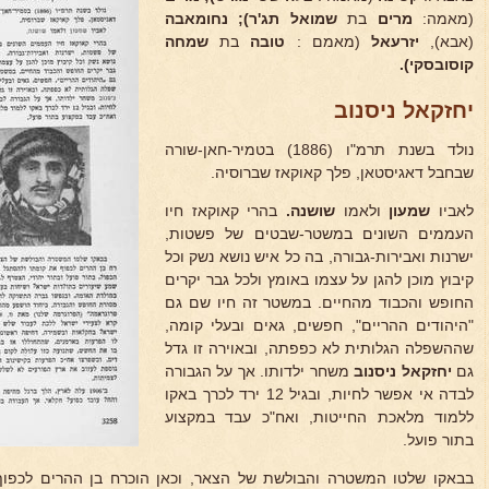
(מאמה:
מרים
בת
שמואל תג'ר); נחומאבה
(אבא),
יזרעאל
(מאמם :
טובה
בת
שמחה
קוסובסקי).
יחזקאל ניסנוב
נולד בשנת תרמ"ו (1886) בטמיר-חאן-שורה
שבחבל דאגיסטאן, פלך קאוקאז שברוסיה.
לאביו
שמעון
ולאמו
שושנה.
בהרי קאוקאז חיו
העממים השונים במשטר-שבטים של פשטות,
ישרנות ואבירות-גבורה, בה כל איש נושא נשק וכל
קיבוץ מוכן להגן על עצמו באומץ ולכל גבר יקרים
החופש והכבוד מהחיים. במשטר זה חיו שם גם
"היהודים ההריים", חפשים, גאים ובעלי קומה,
שההשפלה הגלותית לא כפפתה, ובאוירה זו גדל
גם
יחזקאל
ניסנוב
משחר ילדותו. אך על הגבורה
לבדה אי אפשר לחיות, ובגיל 12 ירד לכרך באקו
ללמוד מלאכת החייטות, ואח"כ עבד במקצוע
בתור פועל.
בבאקו שלטו המשטרה והבולשת של הצאר, וכאן הוכרח בן ההרים לכפוף