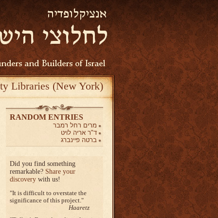
ty Libraries (New York)
RANDOM ENTRIES
מרים רחל רמבר
ד"ר אריה לויט
ברטה פיינברג
Did you find something
remarkable?
Share your
discovery
with us!
It is difficult to overstate the
significance of this project.
Haaretz