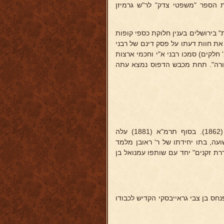
ת הספר "משפטי צדק" לר"ש גרמיזן
 בירושלים בענין חלוקת כספי קופות
 את חוות דעתו על פסק דינם של רבני
 חלקים) סמכו רבני א"י וחכמי ארצות
 תורה". תחת מכבש הדפוס נמצא עתה
בן אהרן, ובן אחותו של ר' ראובן מלמד. נולד בבוכארה בשנת תרכ"ב (1862). בסוף תרמ"א (1881) עלה
 תרמ"ד (1884) נשא לאשה את ישועה, בתו יחידתו של ר' ראובן מלמד
רת זקנים" יחד עם שותפו עמנואל בן
נחס בן צבי גראייבסקי הקדיש לכבודו