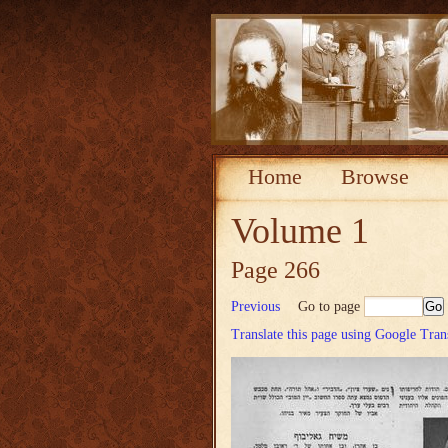
Home
Browse
Volume 1
Page 266
Previous
Go to page
Translate this page using Google Tran