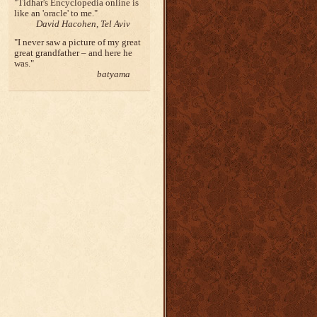
Tidhar's Encyclopedia online is
like an 'oracle' to me.
David Hacohen, Tel Aviv
I never saw a picture of my great
great grandfather – and here he
was.
batyama