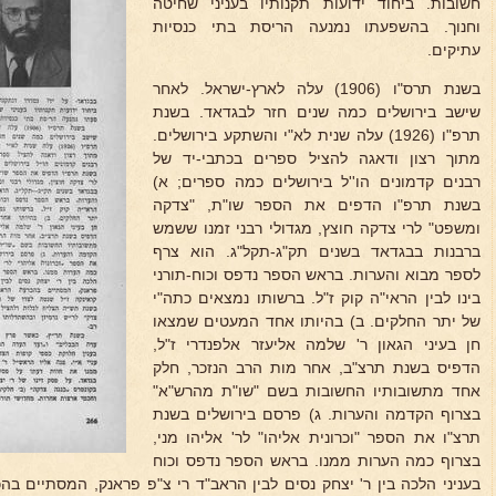
חשובות. ביחוד ידועות תקנותיו בעניני שחיטה
וחנוך. בהשפעתו נמנעה הריסת בתי כנסיות
עתיקים.
בשנת תרס"ו (1906) עלה לארץ-ישראל. לאחר
שישב בירושלים כמה שנים חזר לבגדאד. בשנת
תרפ"ו (1926) עלה שנית לא"י והשתקע בירושלים.
מתוך רצון ודאגה להציל ספרים בכתבי-יד של
רבנים קדמונים הו''ל בירושלים כמה ספרים; א)
בשנת תרפ"ו הדפים את הספר שו"ת, "צדקה
ומשפט" לרי צדקה חוצץ, מגדולי רבני זמנו ששמש
ברבנות בבגדאד בשנים תק"ג-תקל"ג. הוא צרף
לספר מבוא והערות. בראש הספר נדפס וכוח-תורני
בינו לבין הראי"ה קוק ז"ל. ברשותו נמצאים כתה"י
של יתר החלקים. ב) בהיותו אחד המעטים שמצאו
חן בעיני הגאון ר' שלמה אליעזר אלפנדרי ז"ל,
הדפיס בשנת תרצ"ב, אחר מות הרב הנזכר, חלק
אחד מתשובותיו החשובות בשם "שו"ת מהרש"א"
בצרוף הקדמה והערות. ג) פרסם בירושלים בשנת
תרצ"ו את הספר "וכרונית אליהו" לר' אליהו מני,
בצרוף כמה הערות ממנו. בראש הספר נדפס וכוח
בעניני הלכה בין ר' יצחק נסים לבין הראב"ד רי צ"פ פראנק, המסתיים בהכ