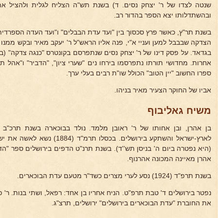
שנטה לצדו של ר' יצחק נסים. ד) בשנת תש"ה הצליח לגלית ולהציל א
ובהשתדלותו יצא הספר בהדור רב.
בשנת תר"ץ, כאשר פרץ סכסוך בין "ועד עדת הבבלים" ו"ועד העדה הספרדית"
הצדקה שבבבל למען ועניי א"י, פנה אליו הראש"ל ר' יעקב מאיר ובקש ממנו
בגדאד. על פסק דינו של ר' יצחק נסים שנתפרסם בקונטרס "כנגה צדקה" (ב'
אחרות. מחדושי תורתו נתפרסמו בירחו נים "שערי ציון", "הדביר" ו"אהל
ספרו החשוב "יין הטוב" הכולל שו"ת רבים בעלי ערך.
אביו של החוקר הצעיר מאיר בניהו.
משיח גאליבוף
לארץ-ישראל והשתקע בירושלים. בכסלו
(היא נפטרה ביום ה' בניסן תש''ד). בשנת תרנ"ט הדפים בירושלים ספר "הד
אהרן מאיינה המכונה אהרנוף.
בשנת תרפ"ד (1924) נסע לערי מצרים כשד"ר מטעם עדת הבוכארים.
נפטר בירושלים ד' טבת תרפ"ט. הניח אחריו בן אחד: רפאל, ושתי בנות. ר' פ
את החוברת "עדת הבוכארים בירושלים" ירושלים, תרצ"ג.