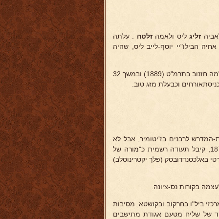
זליג
ליס ולאמה
זלטה
. עלתה
יץ), בעקבות אחיה הבילו"יי יוסף-לייב ליס, שהיה
בבואה עלתה מיד לגדרה והצטרפה לבוני המושבה. נישאה לבילו"יי יעקב-שלמה חזנוב בתרמ"ט (1889) ובמשך 32
יסתאורחים וכבעלת מזג טוב.
המדרש לרבנים בז'יטומיר, אבל לא
סיימו ועבר לבית-הספר המחוזי בפבלוגראד (פלך יקטרינוסלב). נבחן ב-1875, קיבל תעודה רשמית כ"מורה של
1 הורשה לפתוח בית-ספר פרטי באלכסנדרובסק (פלך יקטרינוסלב)
מה בקורות נס-ציונה.
רכזי ביל"ו בחרקוב ובקושטא. מסיבות
1886 .בעליתו מילא גם תפקיד של שליח מטעם אגודת מתישבים