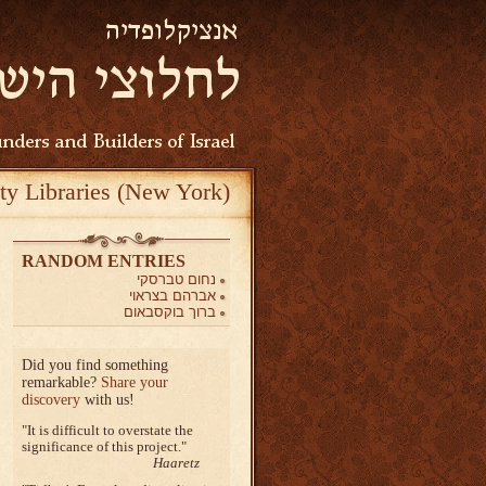
ty Libraries (New York)
RANDOM ENTRIES
נחום טברסקי
אברהם בצראוי
ברוך בוקסבאום
Did you find something
remarkable?
Share your
discovery
with us!
It is difficult to overstate the
significance of this project.
Haaretz