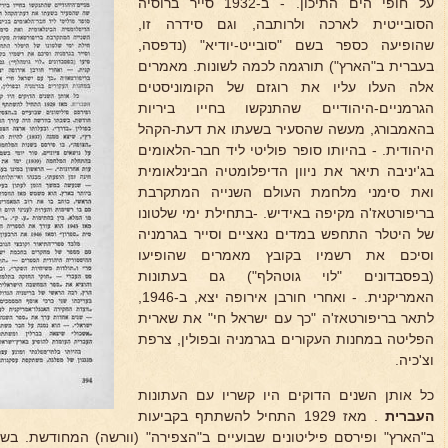
על חופי הים התיכון. - ב-1932 סייר ברוסיה
הסובייטית לארכה ולרותבה, וגם סידרה זו,
שהופיעה כספר בשם "סובייט-יודיא" (נדפסה,
בעברית ב"הארץ") תורגמה לכמה לשונות. מאמרים
אלה העלו עליו את רוגזם של הקומוניסטים
הגרמניים-היהודיים שהתנקשו בחייו ביריות
בהאמבורג, מעשה שהסעיר בשעתו את דעת-הקהל
היהודית. - בהיותו סופר פוליטי ליד חבר-הלאומים
בג'יניבה תיאר את ניוון הדיפלומטיה הבינלאומית
ואת סימני מלחמת העולם השנייה המתקרבת
בריפורטאז'ה מקיפה באידיש. -בתחילת ימי שלטונו
של היטלר התחפש במדים נאציים וסייר בגרמניה
וסיכם את רשמיו בקובץ מאמרים שהופיעו
(בפסבדונים "לוי גוטהלף") גם בעתונות
האמריקנית. - ואחרי חורבן אירופה יצא, ב-1946,
לתאר בריפורטאז'ה "כך עם ישראל חי" את שארית
הפליטה במחנות העקורים בגרמניה ובפולין, צרפת
וצ'כיה.
כל אותן השנים הדוקים היו קשריו עם העתונות
העברית
. מאז 1929 התחיל להשתתף בקביעות
ב"הארץ" ופירסם פיליטונים שבועיים ב"הצפירה" (וורשה) המחודשת. בש