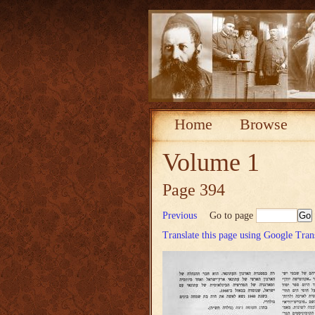
Home
Browse
Volume 1
Page 394
Previous
Go to page
Translate this page using Google Tran