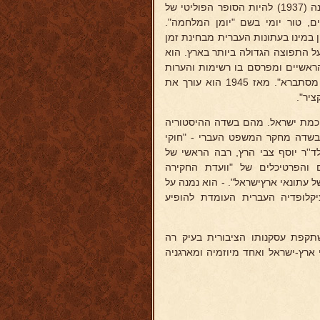
היחידי בפולין "בדרך", ובעלותו ארצה הצטרף למערכת "הארץ", שיצא ממנה (1937) להיות הסופר הפוליטי של
ם, טור יומי בשם "יומן המלחמה".
 - הראשון במינו בעתונות העברית מבחינת זמן
על התפוצה הגדולה ביותר בארץ. הוא
הראשיים ומפרסם בו רשימות והערות
לעניני היום ופיליטונים בין בשמו המלא, בין בחתימות "ע. ק". "ר' איפכא מסתברא". מאז 1945 הוא עורך את
חכמת ישראל. מהם בשדה ההיסטוריה
ובשדה מחקר המשפט העברי - "חוקי
''ר יוסף צבי הרץ, רבה הראשי של
סף המסמכים והפרטיכלים של "וועדת החקירה
ל עתונאי ארץישראל". - הוא נמנה על
קלופדיה העברית העומדת להופיע
תקפת עסקנותו הציבורית בעיק רה
ארץ-ישראל ואחד מיוזמיה ומארגניה