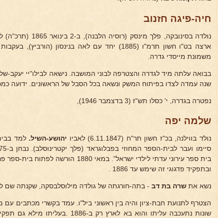
חיה-פיגה חזנוב
נולדה בסינובקה, פלך מינסק (רוסיה הלבנה), ב-2 בינואר 1865 (תרכ"ה) לאביה
ארצה בט"ו חשון תרמ"ו (1885) יחד עם לאה בנינסון (הורב
משמונת מייסדי גדרה.
שנה עמדה לצדו בפיתוח המשק ונשאה בכל הסבל של הראשונים. ידועה כמכנ
נפטרה בגדרה, י' כסלו תש"ז (3 בדצמבר 1946),
שלמה יפה
נולד בווילנה, בכ"ז חשון תר"ח (6.11.1847) לאביו
יהושע-השיל.
למד בבית-
בית ספר עירוני עדתי לילדי ישראל". במאי 880
ובתפקיד פדגוגי זה שימש עד 1886 .
נשא את
שרה בת דב
- בתה-חורגתה של גולדה מילוסלבסקה, שקנתה שם לעצ
הצטרף לתנועת חבת-ציון והיה בין ראשוני ביל"ו. עמד בקשרי מכתבים עם מ
שונות נתעכבה עליתו והוא בא לארץ רק ב-