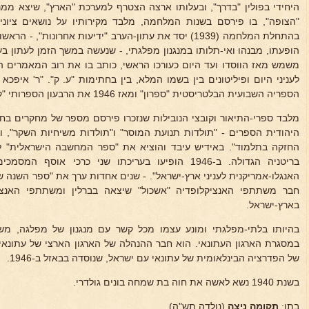
"הצופה", בו פירסם בשנות המלחמה, מלבד מקירותיו על נושאים ציוניי
בהתחלת המלחמה (1939) יסד את עתון-הערב "ידיעות אחרונות",
הופעתו, מבנהו ואי-תלותו במנגנון מפלגתי, - שנעשה במשך הזמן לעתון ב
משמש מאז הווסדו ועד היום כעורכו הראשי, כותב בו את רוב המאמרים 
הספריה השבועית הבלטריסטית "ספרון" ומאז 1946 את הרבעון הספרותי "קציר".
מלבד ספרי-התיאור וקובצי הנובילות שנזכרו פירסם מספר של מחקרים ב
היהודית הספרים - "תולדות תנועת המוסר" ו"תולדות משיחיות השקר", 
החזקה בתלמוד". באידיש עיבד והוציא את "ספר המחשבה הישראלית" לד
בריטניה הגדולה. ב-1946 הופיעו בעריכתו שני כרכי או
האנגלו-אמריקנית לעניני ארץ-ישראל". - שנים אחדות ערך את "ספר השנה ש
חבר משתתפי האנציקלופדיה "אשכול" שיצאה בברלין ומשתתפי האנצי
בארץ-ישראל.
בהיותו בלתי-מפלגתי ומונע עצמו מכל קשר עם מנגנון של מפלגה, מש
במסגרת הארגון העתונאי. הוא חבר ההנהלה של הארגון הארצי של עתונאי 
של הפדרציה הבינלאומית של עתונאי עם ישראל, שנוסדה בבאזל ב-1946.
בשנת 1940 נשא לאשה את חוה בת שמחה בונים גולדרי.
בתו:
תקומה ניצה
(נולדה תש"ה).