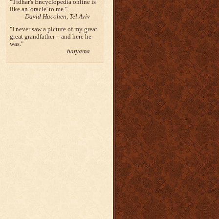
Tidhar's Encyclopedia online is
like an 'oracle' to me.
David Hacohen, Tel Aviv
I never saw a picture of my great
great grandfather – and here he
was.
batyama