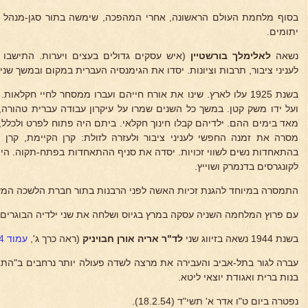
בסוף מלחמת העולם הראשונה, אחרי המהפכה, שימשה בתור סגן-מנהל מ
יתומים.
נשאה
לאלימלך בורשטיין
(איש עסקים גדולים בעצים ויערות. התישבו 
לעניני ציבור, תרבות וציונות. יסדו את הגימנסיה העברית במקום ובמשך שנים
בשנת 1925 עלו לארץ. שינו את אורח חייהם ועברו ממסחר לחיי חקלאו
ועל ידו משק קטן. במשך כל השנים שמרו על עיקרון עבודה עברית טהורה,
מאד בימים ההם. ילדיהם קבלו חינוך חקלאי. ביתם היה פתוח לפרט ולכלל, 
מסרה את זמנה החפשי לעניני ציבור ולעזרה לזולת: קרן הקיימת, קרן ה
בהתאחדות נשים לשווי זכויות. יסדה את סניף ההתאחדות בפתח-תקוה. הי
לקונגרסים בדנמרק ושוייץ.
התמסרה במיוחד להגנת זכיות האשה לפני הרבנות בתור חברת הלשכה המ
עם פרוץ המלחמה השניה עסקה במרץ בגיוס ושלחה את שני ילדיה הבוגרים
בשנת 1944 נשאה בזיווג שני
לד"ר אריה אורן
חבויניק
(ראה כרך ג',
עמוד 1494
עברה לגור בתל-אביב והעבירה את מרצה לשדה פעולה יותר נרחבים ב"התאח
בנות ברית ואגודת יוצאי ליטא.
נפטרה ביום ט"ו אדר א' תשי"ד (18.2.54).