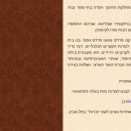
חלקת החינוך ויסדה בתי-ספר ובתי
בוילקומיר שבליטא. שניהם התמסרו
 רבות עזרו לקיומה).
ת. קנו פרדס ונטעו פרדס נוסף. בנו בית
 למרות הקשיים הכלכליים; דבר נדיר
לקרובים וידידים. חוץ מעבודת ביתה
יסוד, שוחרי האוניברסיטה ובמיוחד
תה חברת הועד הארצי. נשלחה כצירה
שפטית.
 לצבא למרות מות בעלה הפתאומי.
).
דות נשים לשווי זכויות" בתל-אביב,