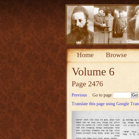
Home
Browse
Volume 6
Page 2476
Previous
Go to page
Translate this page using Google Tran