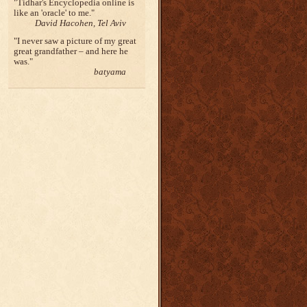
Tidhar's Encyclopedia online is
like an 'oracle' to me.
David Hacohen, Tel Aviv
I never saw a picture of my great
great grandfather – and here he
was.
batyama