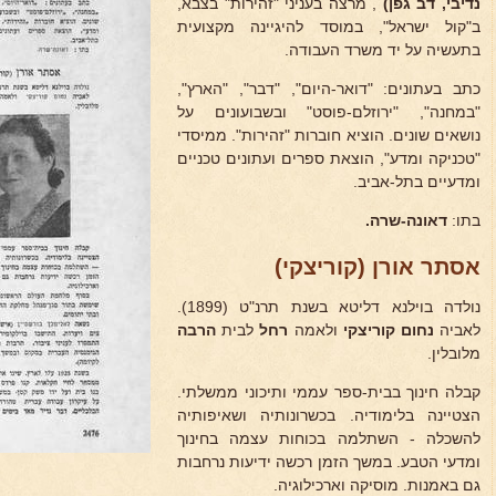
נדיבי, דב גפן)
, מרצה בעניני "זהירות" בצבא,
ב"קול ישראל", במוסד להיגיינה מקצועית
בתעשיה על יד משרד העבודה.
כתב בעתונים: "דואר-היום", "דבר", "הארץ",
"במחנה", "ירוזלם-פוסט" ובשבועונים על
נושאים שונים. הוציא חוברות "זהירות". ממיסדי
"טכניקה ומדע", הוצאת ספרים ועתונים טכניים
ומדעיים בתל-אביב.
בתו:
דאונה-שרה.
אסתר אורן (קוריצקי)
נולדה בוילנא דליטא בשנת תרנ"ט (1899).
לאביה
נחום קוריצקי
ולאמה
רחל
לבית
הרבה
מלובלין.
קבלה חינוך בבית-ספר עממי ותיכוני ממשלתי.
הצטיינה בלימודיה. בכשרונותיה ושאיפותיה
להשכלה - השתלמה בכוחות עצמה בחינוך
ומדעי הטבע. במשך הזמן רכשה ידיעות נרחבות
גם באמנות. מוסיקה וארכילוגיה.