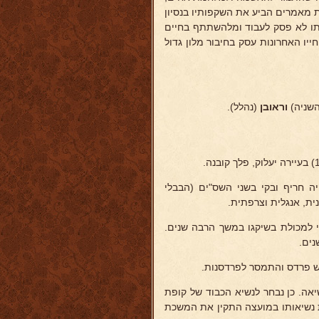
רת מאמרים הביע את השקפותיו בנסיון
פעת 3 חוברות. גם בשעת מחלתו לא פסק לעבוד ומלהשתתף בחיים
193 אך לא נכנע לה, בשנות חייו האחרונות עסק בחיבור מלון גדול
השניה)
וראובן
(נהלל).
היה חריף ובקי בשני השס"ים (הבבלי
נית, אנגלית וצרפתית.
י למכולת בשיקגו במשך הרבה שנים.
נים.
ש פרדס והתמסר לפרדסנות.
ה. כן נבחר לנשיא הכבוד של קופת
ת נשיאותו במועצה התקין את המשכת