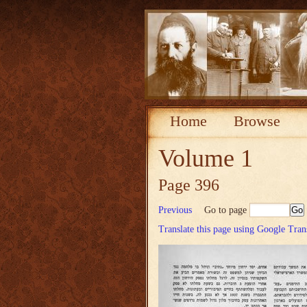
Home
Browse
Volume 1
Page 396
Previous
Go to page
Translate this page using Google Tran