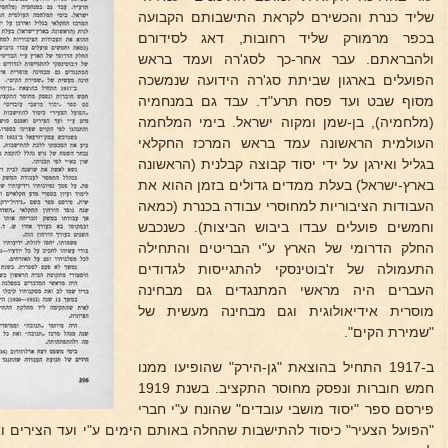
שליד כנרת והכשירם לקראת התישבותם הקבועה
בכפר מרמורק שליד רחובות, דאג לסידורם
ולהבראתם. עבר אחר-כך לסג'רה ועמד בראש
הפועלים בארגון שביתת סג'רה הידועה שנמשכה
מסוף שבט ועד פסח תרע"ד. עבד גם במנחמיה
(מלחמיה), בן-שמן ומקוה ישראל. בימי המלחמה
העולמית הראשונה עמד בראש המרכז החקלאי
בגליל ואירגן על ידי יסוד קבוצה קבלנית (הראשונה
בארץ-ישראל) בעלת ממדים גדולים בזמן ההוא את
העבודות הציבוריות למחוסרי עבודה בכנרת (כמאה
וחמשים פועלים עבדו ביבוש הביצות). כשנכבש
החלק הדרומי של הארץ ע"י הבריטים והתחילה
התעמולה של ז'בוטינסקי להתגייסות לגדודים
העברים היה מראשי המתנגדים גם מבחינה
מוסרית אידיאולוגית וגם מבחינה מעשית של
"שמירת הקים".
ב-1917 התחיל בהוצאת "גן-הירק" שהופיעו ממנו
חמש חוברות ונפסק מחוסר התקציב. בשנת 1919
פירסם ספר "יסוד מושבי עובדים" שהונח ע"י חברי
"הפועל הצעיר" כיסוד להתישבות שהחלה באותם הימים ע"י ועד הצירים וא