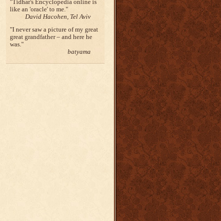
Tidhar's Encyclopedia online is
like an 'oracle' to me.
David Hacohen, Tel Aviv
I never saw a picture of my great
great grandfather – and here he
was.
batyama