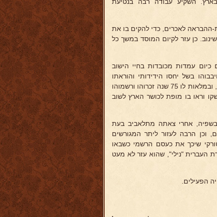
בארץ. השקיע עבודה רבה בנטיעת
-ההבראה לאכרים, כדי להקים בו את
 נרצחו בפרעות קישינוב. כן עזר לקיום המוסד במשך כל
כיום עמדות מכובדות בחיי הישוב
יבבוהו בשל יחסו הידידותי והוראתו
רבת-הערך בחקלאות, וכן בשל מסירותו הרבה לארץ ולהחיאתה משממותיה, ובמלאות לו 75 שנה זכרוהו ורשמוהו
קו וראו בו מופת לכושר הארץ לשוב
 בשפיה, אחרי צאתה מתלאביב בעת
, וכן הרבה לעזור ליתר המגורשים
טורקי שיכך את כעסם הרשמי כשבאו
 העברית "נילי", שהוא עזר לא מעט
ה הפעילים.