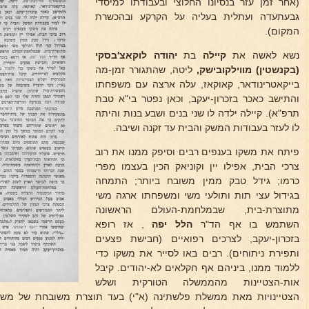
(אחר זמן עזר בנסיונו החלוצי ובעבודתו למיסדי
גבעתעדה ועתלית בעליה על הקרקע ובהכשרת
המקום).
נשא לאשה את
קיילה
בת
יהודה לוקאצ'בסקי
(בקנשטין) מווילקובישק,
ליטה, שהתגורר זמן-מה
בייקאטרינודאר, קאוקאז, עלה ארצה עם משפחתו
והתישב כאכר בזכרון-יעקב, וכאן נפטר בי"א טבת
תרפ"א). קיילה ילדה לו שני בנים ושבע בנות והיתה
לו לעזר בעבודות המשק והבית עד זקנה ושיבה.
פיתח את משקו בענפים רבים וסיפק ממנו את רוב
צרכי הבית, אפילו יין וקוניאק הכין בעצמו מפרי
כרמו; גידל טבק ממין משובח ביותר; התמחה
בגידול עצי תות ותולעי משי ומשפחתו ארגה משי
מתוצרת-בית, שבמלחמת-העולם הראשונה
השתמש בו אף הד"ר
הלל יפה
, אז רופא
בזכרון-יעקב, לצרכים רפואיים (חבישת פצעים
ותפירת ניתוחים). רבים באו לסייר את משקו כדי
ללמוד ממנו, ביניהם אף חקלאים לא-יהודים. קיבל
אות-הצטיינות מהממשלה הטורקית ושלש
הצטיינויות מאת ממשלת פלשתינה (א"י) בעד תוצרת משובחת של משקו 