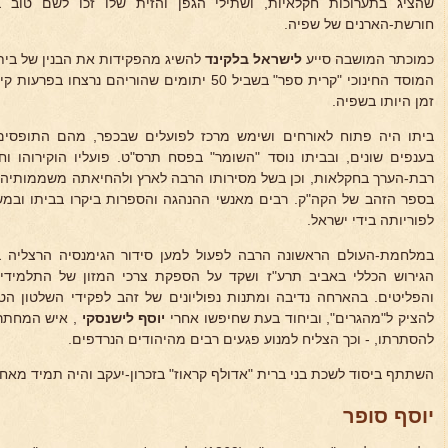
שהציג בתערוכות חקלאיות, ושתילי הגפן והזית שלו זכו לשם טוב 
חורשת-הארנים של שפיה.
כמוכתר המושבה סייע
לישראל בלקינד
להשיג מהפקידות את הבנין של בית
המוסד החינוכי "קרית ספר" בשביל 50 יתומים שהוריהם
זמן היותו בשפיה.
ביתו היה פתוח לאורחים ושימש מרכז לפועלים שבכפר, מהם התופסים 
בענפים שונים, ובביתו נוסד "השומר" בפסח תרס"ט. פועליו הוקירוהו וח
בספר הזהב של הקה"ק. רבים מאנשי ההנהגה והספרות ביקרו בביתו ובמש
לפוריותה בידי ישראל.
במלחמת-העולם הראשונה הרבה לפעול למען סידור הגימנסיה הרצליה
הגירוש הכללי באביב תרע"ז ושקד על הספקת צרכי המזון של התלמידים
והפליטים. בהארחה נדיבה ומתנות נפוליונים של זהב לפקידי השלטון ה
להציק ל"מהגרים", וביחוד בעת שחיפשו אחרי
יוסף לישנסקי
, איש המחתרת
להסתרתו, - וכך הצליח למנוע פגעים רבים מהיהודים הנרדפים.
השתתף ביסוד לשכת בני ברית "אדולף קראוז" בזכרון-יעקב והיה תמיד מאחי
יוסף סופר