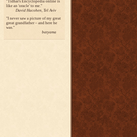
Tidhar's Encyclopedia online is
like an 'oracle' to me.
David Hacohen, Tel Aviv
I never saw a picture of my great
great grandfather – and here he
was.
batyama