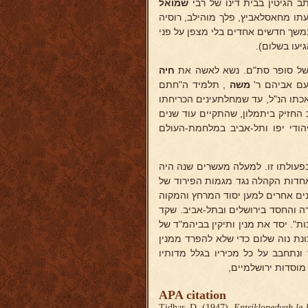
ב הגיטין בבית דינו של רבי
שמואל
ו מחאסלאביץ, פלך מוהילב, רוסיה
משך חדשים אחדים בלי מצפן על פני
יעו בשלום).
 של סופר סת"ם. נשא לאשה את
חיה
ם אביהם ר'
משה
, תלמיד ה"חתם
עסק במלאכתו הנ"ל, עד שמחלתעינים הכריחתו
החזיק ביתמלון, שהתקיים עוד שנים
הודי יפו ותל-אביב במלחמת-העולם
פעולתו זו. למעלה מעשרים שנה היה
חדות הקהלה נגד מגמות הפירוד של
קנים אחרים למען יסוד המרחץ והמקוה
 והחסד בירושלים ובתל-אביב. שקד
ת". יסד את מנין ותיקין בביהמ"ד של
ונת נוה שלום כדי שלא להפרד ממנין
ונתחבב על כל מכיריו בגלל מדותיו
מוסדות ירושלמיים,
APA citation
Tidhar, D. (1947).
Entsiklopedyah le-