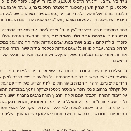
נולד בירושלים, י"ד אייר תרכ"ט (1869), לאביו ר'
יעקב
, סופר סת"ם, כות
סלנט
, בן ר'
יצחק חשין
(המכונה ר'
איצלה
חסלוביצר
), שעלה ארצה בשעת
הלבנה, בזרם העליה של תלמידי הגר"א. (נסע בספינת-מפרשים שטולטלה ב
הים עד שהגיעה חזרה למקום מוצאה, ואח"כ יצא שנית לדרך עם החבורה והג
למד בתלמוד תורה ובישיבת "עץ חיים" ואביו לימדו את מלאכת הכתיבה
שרה
בת ר'
אברהם אריה הלוי האמבורגר
(אחד מחמשת האחים שעלו ע
סופר") ונולדו להם 7 בנים ושתי בנות. שנים אחדות אחרי חתונתו 
לחדול ממנה. עבר ליפו ופעל שנים אחדות כמלמד בת"ת שערי תורה ואח"כ 
אחדות אחרי שובו מגלות דמשק, שנקלע אליה בעת הגירוש הכללי של י
הראשונה.
בירושלים היה פעיל בהתנדבות בחברה קדישא וגם ביפו ותל-אביב המשיך ב
משגיח ראשי על הכשרות בבית-המטבחים של תל-אביב. פעל הרבה למען א
חרדים קיצוניים. היה יו"ר חברת ביקור חולים ולינת הצדק. פעל יחד עם עס
של הקהלה ברחוב פינס. הפריש מעשר מכספו לצדקה ותמך במוסדות התורה
על לימוד התורה והקבלה יומם ולילה והרביץ תורה ברבים בחברת "שוני הלכו
ת"ת "שערי תורה" והתמיד להתפלל בו עד ימיו האחרונים, ונשאר דבק בשכ
זה. קרא בתורה בדייקנות למופת לפי כללי הדקדוק. שקד על מעשי חסד 
התרומיות ויחסו הטוב לכל אדם. פעם אחת יצא לזמן קצר מהארץ בשליחות 
halutse ha-yishuv u-vonav
(Vol. 1, p. 91). Retrieved from