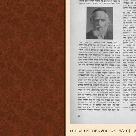
(תולעי משי ותעשיות-בית שונות)