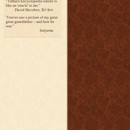
Tidhar's Encyclopedia online is
like an 'oracle' to me.
David Hacohen, Tel Aviv
I never saw a picture of my great
great grandfather – and here he
was.
batyama