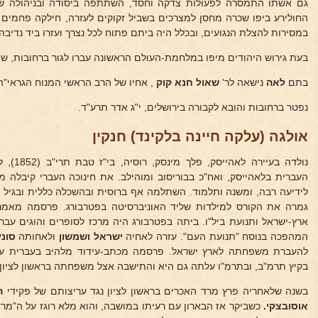
גם אשתו התמסרה לפעולות צדקה וחסד, השתתפה ביסודה ובניהולה של
החולירע ביפו שכרה מחסן למצרכים בשביל זקוקים לעזרה, חילקה פחמים 
במסירות להצלת הנגועים, ובכלל היה ביתם פתוח לכל נצרך ועזרו ביד נדיבה.
בעת גירוש היהודים מיפו במלחמת-העולם הראשונה עברו לגור ברחובות, שם
בתם
לאה
נישאה לר'
שאול חנא קוק
, אחיו של הרב הראשי המנוח הגראי"ה 
נפטר ברחובות והובא לקבורה בירושלים, י"ג אדר תרע"ד.
אולגה (עלקה חיינה בלקינד) חנקין
נולדה בעיירה לאהייסק, פלך מינסק, רוסיה, בי"ז טבת תרי"ב (1852), לאביה
העברית בלאהייסק, ואח"כ בבוריסוב ומוהילב. את חינוכה העברי קיבלה מ
גמרה את הקורס למילדות שליד האוניברסיטה בפטרבורג. פרסמה מאמרים
ארץ-ישראל ותנועת ביל"ו. ביתה בפטרבורג היה מרכז לסופרים והוגים עבר
המהפכה בנוסח "תנועת העם". עזרה לאחיה
ישראל ושמשון
ולאחותה
סונ
להעברת משפחתה לארץ ישראל. פרסמה מכתב-עידוד מלהיב בעברית עסי
בקיץ תרמ"ב, ובתרמ"ו עלתה גם היא והתישבה אצל משפחתה בראשון לציון.
בשנה שלאחריה פרץ מרד האכרים בראשון לציון נגד עריצותם של פקידי
הב
אוסובצקי.
כשביקר אז הבארון עם רעיתו במושבה, והוא מלא רוגז על ה"מ