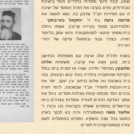
שמו), קיבל חינוך מסורתי בחדרים ולמד בישיבת
נובהרודוק ומיזג בקרבו את תורת המוסר של ישיבה
זו עם חסידות חב"ד שדבק בה. נשא לאשה את
פרומה גישה
בת ר'
יחזקאל באייבסקי
,
תלמידחכם וסוחר בעיירה קריצ'ב. אשתו ניהלה
בית-מסחר סיטוני למנופקטורה והוא עסק בלימוד
תורה, בצרכי צבור ובמפעלי צדקה של יהודי
העיירה.
בשנת תרנ"ח עלה ארצה עם משפחתו והתישב
ביפו. (כאן מצא את קרוביו, משפחת
אליהו
סלוצקין
ממיסדי חדרה, שגרו אז זמנית ביפו בגלל
הקדחת שהתגברה בחדרה בעת יבוש הבצות). בנה
בית בשכונת נוה שלום ברחוב עין יעקב, יסד את
בית-הכנסת לחסידי חב"ד שבשכונה, לימד תורה
ברבים ויסד מכספו קופת גמילות-חסדים. ניהל את
עסקי הצדקה הרבים לעזרת מוסדות ונצרכים ביפו
ובירושלים בכספים ששלח בקביעות בנו בכורו ר'
אלעזר משה
מאוסטרליה והיה בא לבקר בארץ
כמעט בכל שנה והשקיע כספים במפעלים לשם
עזרה קונסטרוקטיבית לעניים.