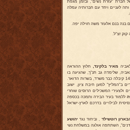
 חברת "עזרת נשים", ובזמן מגפת
ותה לעניים ויחד עם חברותיה עמלה
 בנה בנם אלעזר משה חוילה יפה.
קוק זצ"ל.
מאיר בלקינד,
חלוץ ההוראה
אביה, שלימדה גב תנ"ך, שהגיעה בו
לידיעה רבה, ומשנה ותלמוד. השתלמה אף ברוסית ובהשכלה כללית ובגיל 14 קיבלה כבר משרד, בשרות הדואר.
 ב"המליץ" למען חיבת ציון, ישוב
ים ולצעירי המשכילים הרוסים שוחרי
יה
ללמוד בעיר הבירה ותמכה בכספה
סית לבילויים בדרכם לארץ-ישראל
ארון רוטשילד
, וביחוד נגד
יהושע
רדנים", השתתפה אולגה במשלחת נשי