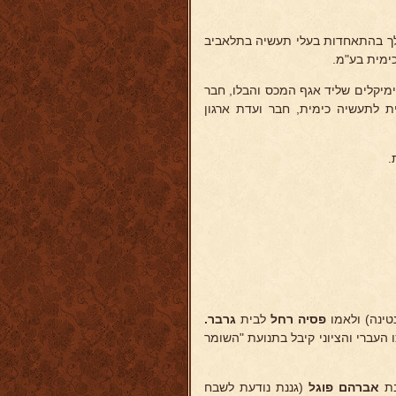
חדות אצל חברת סימנס-שוקרט ובעבודה פרטית, ומ-1937 ואילך בהתאחדות בעלי תעשיה בתלאביב
ימית בע"מ.
מיקלים שליד אגף המכס והבלו, חבר
ת לתעשיה כימית, חבר ועדת ארגון
טינה) ולאמו
פסיה רחל
לבית
גרבר.
ו העברי והציוני קיבל בתנועת "השומר
ת
אברהם פוגל
(גננת נודעת לשבח