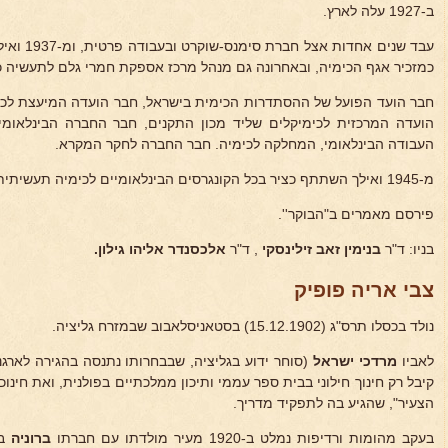
ב-1927 עלה לארץ.
עבד שנים א
כמזכיר אגף הכימיה, ובאחרונה גם מנהל מרכז אספקת חמרי גלם לתעשיה כ
חבר הועד הפועל של ההסתדרות הכימית בישראל, חבר הועדה המיעצת לכי
הועדה המרכזית לכימיקלים שליד מכון התקנים, חבר החברה הבינלאומי
העבודה הבינלאומי, המחלקה לכימיה. חבר החברה לחקר המקרא.
מ-1945 ואילך השתתף כציר בכל הקונגרסים הבינלאומיים לכימיה תעשיתית.
פירסם מאמרים ב"הבוקר''.
בניו: ד"ר
בנימין זאב זילינסקי
, ד"ר
אלכסנדר
אליהו גילון.
צבי אריה פופיק
נולד בכסלו תרס"ג (15.12.1902) בסטאניסלאבוב שבמזרח גליציה.
לאביו
מרדכי ישראל
(סוחר ידוע בגליציה, שבבחרותו נתנסה בהגירה לארגנ
קיבל רק חינוך חילוני בבית ספר עממי ותיכון ממלכתיים בפולנית, ואת חינוכ
הצעיר", שהגיע בה לתפקיד מדריך.
בעקב מהומות ורדיפות נמלט ב-1920 מעיר מולדתו עם חברתו
ברוניה
ב