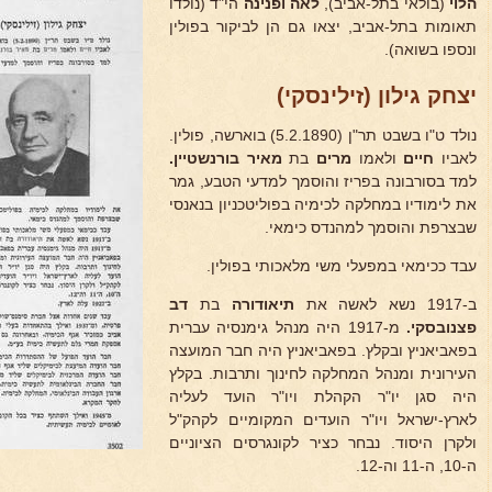
הלוי
(בולאי בתל-אביב),
לאה
ופנינה
הי"ד (נולדו
תאומות בתל-אביב, יצאו גם הן לביקור בפולין
ונספו בשואה).
יצחק גילון (זילינסקי)
נולד ט"ו בשבט תר"ן (5.2.1890) בוארשה, פולין.
לאביו
חיים
ולאמו
מרים
בת
מאיר בורנשטיין.
למד בסורבונה בפריז והוסמך למדעי הטבע, גמר
את לימודיו במחלקה לכימיה בפוליטכניון בנאנסי
שבצרפת והוסמך למהנדס כימאי.
עבד ככימאי במפעלי משי מלאכותי בפולין.
ב-1917 נשא לאשה את
תיאודורה
בת
דב
פצנובסקי.
מ-1917 היה מנהל גימנסיה עברית
בפאביאניץ ובקלץ. בפאביאניץ היה חבר המועצה
העירונית ומנהל המחלקה לחינוך ותרבות. בקלץ
היה סגן יו"ר הקהלת ויו"ר הועד לעליה
לארץ-ישראל ויו"ר הועדים המקומיים לקהק"ל
ולקרן היסוד. נבחר כציר לקונגרסים הציוניים
ה-10, ה-11 וה-12.