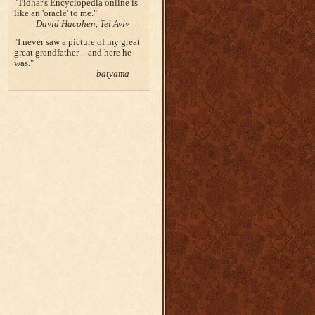
Tidhar's Encyclopedia online is
like an 'oracle' to me.
David Hacohen, Tel Aviv
I never saw a picture of my great
great grandfather – and here he
was.
batyama