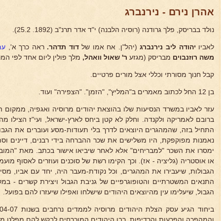
אהרן נירם - נירנברג
נולד בבריסק, פלך גרודנה (רוסיה הלבנה) י"ד אדר תרנ"ב (1892. 25.2).
לאביו
יהודה ליב נירנברג
(יהל"ן. אח אמו של
דוד
תדהר.
ראה כרך א',
עמו
משה רוזנבוים
מבריסק (מגזע
ר' שאול וואהל,
מלך פולין ליום אחד לפי המ
קבל חנוך מסורתי וכללי אצל מורים פרטיים.
בן 12 החל לכתוב מאמרים ב"המליץ", "הזמן". "הצפירה" ועוד.
עזר לאביו במשרד הנסיעות שלו בהוצאת יהודים מרוסיה ואגפיה, ממקום ה
ברובם לאמריקה ולקנדה. וחלק לא קטן ביחס לארץ-ישראל, ועי"ז הצילו מהת
התחיל בזה, שהמהגרים היוצאים לדרך בלי תעודות-מסע ועוברים את הגבול
נאמנות מפוקפקת, היו משלישים את שכר ההברחה בידי רבנים, דיינים וסת
ימסרו את השכר "למבריחים" אלא לאחר שיביאו אישור בכתב. מאת "המוב
או אוסטריה (גליציה - אז). וכך הקימו רשת של סוכנים ועוזרים לאסוף מועמ
הגבולות, שיעבירו את המהגרים, וכל נקודת-מעבר היה, יחד עם אביו, מ
התנאים המשטרתיים והטופוגרפיים של גניבת הגבול ויצירת קשרים - ב
הגבול, שיעלימו עין מהיוצאים היהודים שישלחו ואפילו שיעזרו להם בפועל.
והמהפכה והפרעות והרדיפות, רבו היהודים המוכרחים לבקש להם מפלט מחו