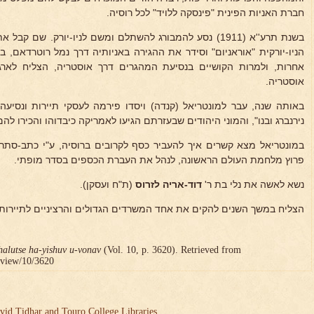
חברת האניות הפינית "פינסקה ללויד" לכל רוסיה.
בשנת תרע''א (1911) נסע להמבורג להשתלם ומשם לניו-יורק. ש
הניו-יורקית "אוראניום" וסידר את ההגירה באניותיה דרך נמל רוטרדאם, 
אחרות, ולמרות הקושיים בנסיעת המהגרים דרך אוסטריה, הצליח לארג
אוסטריה.
באותה שנה, עבר למונטריאל (קנדה) ויסדו פירמה לעסקי תיירות ונסיעה 
נירנברג ובנו", והמוני היהודים שבעזרתם הגיעו לאמריקה כיבדוהו והכירו להם
במונטריאל מצא קשרים איך להעביר כסף לקרובים ברוסיה, ע"י כתב-סתרי
פרוץ מלחמת העולם הראשונה, לנהל את העברת הכספים בסדר מופתי.
נשא לאשה את נלי בת ר'
דוד-אריה לזרוס
(ת"ח ועסקן).
הצליח במשך השנים להקים את אחד המשרדים הגדולים והרציניים לתיירות ב
halutse ha-yishuv u-vonav
(Vol. 10, p. 3620). Retrieved from
r/view/10/3620
vid Tidhar and Touro College Libraries