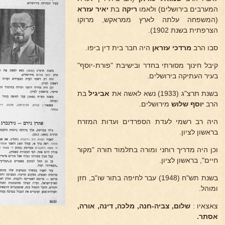
המערבים בירושלים) ולאמו
ריקה
בת
יאיר עזרא
(המשפחה עלתה לארץ ממראקש, מרוקו
הצרפתית בשנת 1902).
סבו הרב
מרדכי עזראן
היה חבר בית דין ביפו.
קיבל חינוך מסורתי בחדר ובישיבת "פורת-יוסף"
בעיר העתיקה בירושלים.
בשנת תרצ"ג (1933) נשא לאשה את
אביגיל
בת
הרב
יוסף שלוש
מירושלים.
היה רב רשמי לעדת הספרדים ועדות המזרח
בראשון לציון.
וכן היה מדריך רוחני ומורה בתלמוד תורה "מקור
חיים", בראשון לציון.
בשנת תש"ח (1948) עבר לחיפה בתור שו"ב, חזן
ומוהל.
צאצאיו :
שלום, צביה-חנה, מלכה, דינה, אורה,
אסתר.