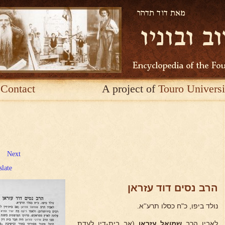
Contact
A project of
Touro Universi
Next
slate
הרב נסים דוד עזראן
נולד ביפו, כ"ח כסלו תרע''א.
לאביו הרב
שמואל עזראן
(אב בית-דין לעדת