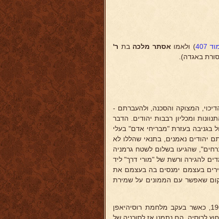
ד 407
) ולאמו
אסתר מלכה
בת
ר'
סורת באגדה).
דיכוי, המצוקה והסכנה, ולהעברתם -
נוונות ומכליון רבבות יהודים. הדבר
 בגניבה בעזרת "מבריחי אדם" בעלי
ם יהודים נאמנים, בתנאי שהללו לא
רחים", שהגיעו בשלום לשטח גרמניה
דים להגירה ורשת של "מורי דרך" ליד
סיירים בעצמם ימנסים בה בעצמם את
מקום שאפשר עם הממונים על שמירת
ביחוד הגיע עסק הצלת היהודים מרוסיה לממדים נרחבים בשנות 1904-07, כאשר בעקב מלחמת רוסיהיאפן
ץ לרוסיה. הם נתמנו אז לסוכניה של