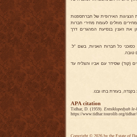
ם קבל את הנציגות האירופית של חברתספנות
במחירים מוזלים לעומת מחירי חברות
ן את הענין בנסיעת המהגרים דרך
כסוכני כל חברות האניות, בשם "ל.
 טובה.
ם (קוד) שסידר עם אביו והצליח עד
קנדה, בעזרת בתו ובנו.
APA citation
Tidhar, D. (1959).
Entsiklopedyah le-
https://www.tidhar.tourolib.org/tidha
Copyright © 2026 by the Estate of Da