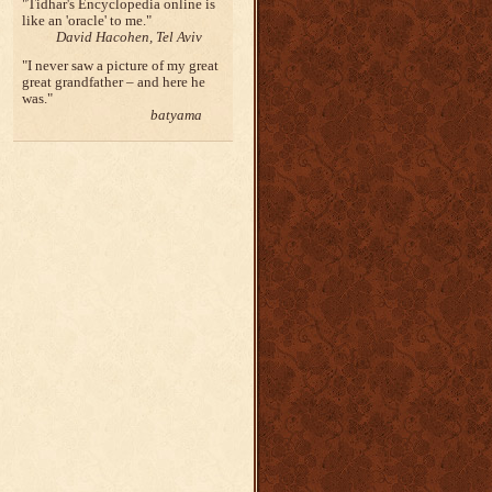
Tidhar's Encyclopedia online is
like an 'oracle' to me.
David Hacohen, Tel Aviv
I never saw a picture of my great
great grandfather – and here he
was.
batyama