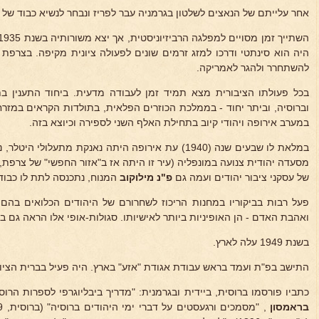
אחר עלייתם של הנאצים לשלטון בגרמניה עבר לפריז ונבחר לנשיא כבוד של 
היה הוא סינתטי ודרכו למזג זרמים שונים לפעולה ציונית מקיפה. בצרפת
להשתחרר ולהגר לאמריקה.
בכל פעולתו הציבורית מצא תמיד זמן לעבודה מדעית. ביחוד התענין בת
וברוסיה, וביתר יחוד - בממלכת הכוזרים הפלאית, בתולדות הקראים במזרח
במערב אירופה ויהודי קיוב בתחילת האלף השני לספירה וכיוצא בזה.
במלאת לו שבעים שנה (1940) עת אירופה היתה נאנקת מתעלו
מסעדה יהודית צנועה במונפליה (עיר זו היתה אז ב"אזור החפשי" של צרפת,
של עסקני ציבור יהודים ועמה גם
פ"נ מילוקוב
המנוח, נתכנסה לתת לו כבוד
פעל רבות בביקוריו במחנות הריכוז לשחרורם של היהודים הכלואים בהם
ואהבת האדם - הן האופיניות ביותר לאישיותו. סגולות-אופי אלו הראה גם ב
בשנת 1949 עלה לארץ.
התישב בפ"ת ועמד בראש עבודת אגודת "אזע" בארץ. היה פעיל בברית הציונ
כתביו פורסמו ברוסית, ביידית ובגרמנית: "מדריך ביבליוגרפי לספרות הר
בראמסון