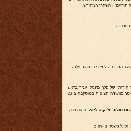
 היהודיים" ו"השחר" המחודש.
ד המרכזי של ציוני רוסיה בווילנה.
שימה היהודית" של פלך מינסק. עמד בראש
פעולות "הועד המרכזי של ציוני רוסיה", כאשר התנועה ירדה למחתרת, ונאסר בוועידה הציונית במוסקבה ב-23
חם סולובייצ'יק-סוליאלי
(ראה בכרך
 ופעל בשטחים שונים.