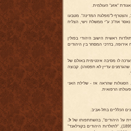
אגודת "אזע" העולמית.
השתייך זמן מסויים למפלגה הרביזיוניסטית, אך יצא משורותיה בשנת 1935, והצטרף ל"מפלגת המדינה". מטבעו
 נאסר אח"כ ע"י ממשלת וישי, הצליח
ולדות ראשית הישוב היהודי בפולין
 אירופה, בדרכי המסחר בין היהודים
לי היטלר, נערכה לו מסיבה אינטימית באולם של
 שהגרמנים עדיין לא תפסוהו). קבוצה
.
. הסגולות שהראה אז - שלילת האני
פעולתו הרפואית.
ים הכלליים בתל-אביב.
וסית על היהודים", בהשתתפותו של
ל.
, "מסמכים ורגעסטים על דברי ימי היהודים ברוסיה" (ברוסית, 1899), "לתולדות היהודים בקורלאנד"