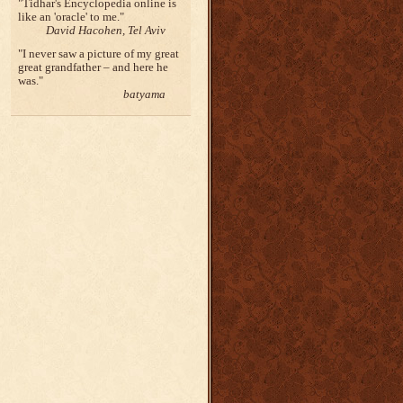
Tidhar's Encyclopedia online is
like an 'oracle' to me.
David Hacohen, Tel Aviv
I never saw a picture of my great
great grandfather – and here he
was.
batyama