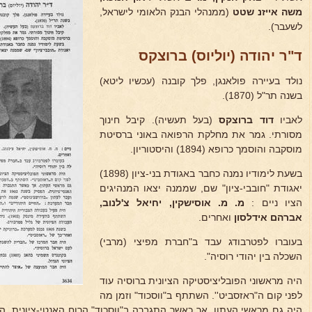
משה אייזנ
שטט
(ממנהלי הבנק הלאומי לישראל,
לשעבר).
ד"ר יהודה (יוליוס) ברוצקס
נולד בעיירה פולאנגן, פלך קובנה (עכשיו ליטא)
בשנה תר"ל (1870).
לאביו
דוד ברוצקס
(בעל תעשיה). קיבל חינוך
מסורתי. גמר את מחלקת הרפואה באוני ברסיטת
מוסקבה והוסמך כרופא (1894) והיסטוריון.
בשעת לימודיו נמנה כחבר באגודת בני-ציון (1898)
יאגודת "חובבי-ציון" שם, שממנה יצאו המנהיגים
הציו ניים :
מ. מ. אוסישקין, יחיאל צ'לנוב,
אברהם אידלסון
ואחרים.
בעוברו לפטרבודג עבד ב"חברת מפיצי (מרבי)
השכלה בין יהודי רוסיה".
היה מראשוני הפובליציסטיקה הציונית ברוסיה עוד
לפני קום ה"ראזסביט''. השתתף ב"ווסכוד" וזמן מה