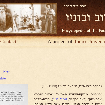
Contact
A project of
Touro Universi
Next
slate
נפטרה בירושלים, ט' באב תרצ"ג (1.8.1933).
צאצאיה:
מתקה-שפרה
אשת ר'
ישראל צוברא
צרבינסקי
(ראה כרך א',
עמוד 184
),
הניה-מלכה
אשת ר'
יצחק הנקין, מרים
אשת
ליאון חנוכה,