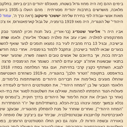
בימים ההם (זה היה מחוז גדול בשטחו, מאוכלס יהודים רבים ביחס, בחלקם 
מלאכה, מושרש
מאות אנשי-עבודה לפי בחירת שליחה
יששכר סיטקוב
(ראה כרך ה',
עמוד 2170
היהודי" של הונגריה, היה מאז 1919 ברומניה, על גבול קארפאטורוס, אז צ'כוסלובקיה (וכיום ברית המועצות).
אביו היה ר'
אליעזר שטנדיג
מפרנקפורט לפולניה. ואביו עזב את פולניה כשנולד אליעזר). ולאמו
שרה י
ובישיבה, ובגיל 13 ברח מהבית לעיר בה נמצאו תומכים לנער שו
בנערים שבאו ללמוד בישיבה), ונתקבל ללמוד בגימנסיה. אחרי כמה חודש
הביתה בכוח, אך בתיווכם של אנשים טובים הושגה פשרה, שהנער ישאר "
בתנאי שבשעות אחה"צ יקבע עתים לתורה. כשגמר את הגימנסיה פרצה מ
לצ
בודאפסט. בתקופת "הטרור הלבן" בהונ
שהחלו מונעים באלימות את חבריהם היהודים מהשתתפות בלימודים, 
הלאומי הטבעי של בן "המחוז היהודי", את הסטודנטים היהודים לעמידה א
פעולות-הנגד התפתחו למהומות, שאילצו את השלטונות לסגור את בתי-הא
(אחר כך הגבילו את זכות הלימוד של היהודים בדרך חוקית, ב"נומרוס קלא
נכלא ובמשך יממה עינוהו בבית-הכלא. בהשתדלותם של יו''ר ההסתדרות ה
"המחוז היהודי"), ואחרים שוחרר על מנת להסתלק מהונגריה, שבעקב שינוי
לאוניברסיטת קלויזנבורג שבטרנסילבניה, שביחד עם ביצ'קיב שלו סופחה 
באווירה ובשפה הזרות לו, והנה גם כאן החלו הסטודנטים הרומנים, בפר
השלטונות באוניברסיטה ובסביבתה, אמרו להעביר את הפעולה ליתר הערים,