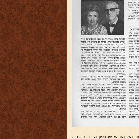
יגט, בירת מחוז מארמורוש שבצפון-מזרח הונגריה