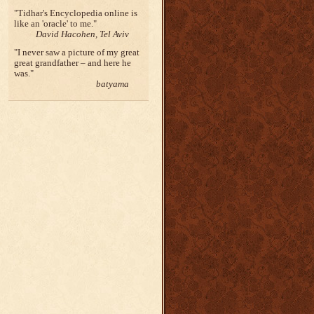
Tidhar's Encyclopedia online is
like an 'oracle' to me.
David Hacohen, Tel Aviv
I never saw a picture of my great
great grandfather – and here he
was.
batyama