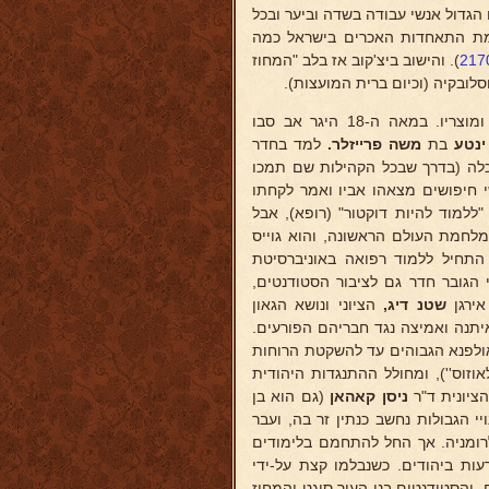
הגדול אנשי עבודה בשדה וביער ובכל
ים בתרבות יהודית מסורתית : מהם הועלו ב-1935 ביוזמת התאחדות האכרים בישראל כמה
). והישוב ביצ'קוב אז בלב "המחוז
(בר-אוריין, בעל חנות וזכיון לממכר טבק ומוצריו. במאה ה-18 היגר אב סבו
נטע
בת
משה פרייזלר.
למד בחדר
אף להשכלה (בדרך שבכל הקהילות שם תמכו
י חיפושים מצאהו אביו ואמר לקחתו
ללמוד להיות דוקטור" (רופא), אבל
לחמת העולם הראשונה, והוא גוייס
בא, השתתף כקצין קרבי בחזיתות, ועם גמר המלחמה בסתיו 1918 התחיל ללמוד רפואה באוניברסיטת
גריה, מ-1919 כשהזרם האנטישמי הגובר חדר גם לציבור הסטודנטים,
אירגן
שטנ
דיג,
הציוני ונושא הגאון
יתנה ואמיצה נגד חבריהם הפורעים.
ולפנא הגבוהים עד להשקטת הרוחות
וזוס''), ומחולל ההתנגדות היהודית
ציונית ד"ר
ניסן קאהאן
(גם הוא בן
י הגבולות נחשב כנתין זר בה, ועבר
לרומניה. אך החל להתחמם בלימודים
עות ביהודים. כשנבלמו קצת על-ידי
 והסטודנטים בני העיר סיגט והמחוז