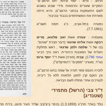
הרחב - והיא - יסוד וניהול "חוג הרמב"ם"
המקיים שעורים והרצאות מידי שבוע בשבוע
לשם התעמקות בכתבי הרמב"ם, והיא היתה
מארחת את המשתתפים בכבוד ובכיבוד.
נפטרה בתל-אביב, כ"ג תמוז תשכ"א
(7.7.1961).
צאצאיה :
עטרה
אשת
זאב פלטאו, מרים
רבקה
אשת
אליהו שרגאי
(דובר חברת "שוהם".
בנו של ר'
שלמה
זלמן שרגאי
, ראש מחלקת
העלית של הסוכנות היהודית. ראה כרך רביעי
עמוד 1796
),
צביה
(מורה) אשת ד"ר
יוסף גרוס
(עו"ד, מעורכי "פסקים" ו"הפרקליט").
לזכרה הוכנס ספר תורה על שמה בחוג הרמב"ם,
וכן הוקם קרן למען הלואות ללא כל ריבית,
לנצרכים אחרי מחלה לשם הבראה.
ד"ר צבי (הרשל) מתמידי
(שטנדיג)
נולד באדר תרנ''ג (1.3.1893) בכפר ביצ'קיב שליד העיר ס