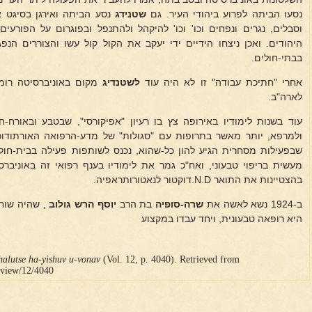
נסעו הביתה לפרוע ביהודי העיר. גם
שטנידג
נסע הביתה ואירגן בסיגט 
וסבלים, נגרים ונפחים וכו' וכו' להיקהל ולהתנפל ובפוגרום על הפורע
היהודים. ואכן ניצחו הידיים ידי יעקב את הקול קול עשו והצוררים הנפ
בבתי-חולים.
אחרי "חתיכת עבודה" זו לא היה עוד
לשטנדיג
לארה"ב.
עוד בשנות לימודיו באירופה צץ בו רעיון "אפיקורסי", שבטבע ובאורח-ח
ולמרפא, יותר מאשר בתרופות עם "סגולות" של מדע-הרפואה האורתודוכס
שבפעילות מסחרית הגיע להון כל-שהוא, נכנס לשותפות פעילה בבית-חול
מעשית בריפוי טבעוני, ואח"כ גמר את לימודיו בענף רפואי זה באוניברס
בהצטיינות את התואר N.D.דוקטור לנאטורותראפיה.
ב-1924 נשא לאשה את
שרה-סופיה
בת הרב
יוסף
הרש גולוב
, שהיה שוחט
היא רופאה טבעונית, ויחד עבדו במקצוע
halutse ha-yishuv u-vonav
(Vol. 12, p. 4040). Retrieved from
r/view/12/4040