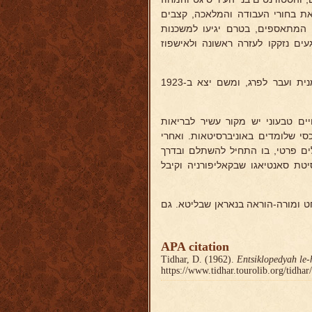
את בחורי העבודה והמלאכה, קצבים
ים המתאספים, בטרם יגיעו למשכנות
געים נזקקו לעזרה ראשונה ולאישפוז
מקום באוניברסיטה רומנית ועבר לפרג, ומשם יצא ב-1923
יים טבעוני יש מקור עשיר לבריאות
י שלומדים באוניברסיטאות. ואחרי
ים פרטי, בו התחיל להשתלם ובדרך
יטת סאנטיאגו שבקאליפורניה וקיבל
 ומורה-הוראה בנאראן שבליטא. גם
APA citation
Tidhar, D. (1962).
Entsiklopedyah le-
https://www.tidhar.tourolib.org/tidha