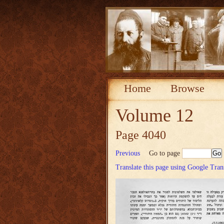
Home
Browse
Volume 12
Page 4040
Previous
Go to page
Translate this page using Google Tran