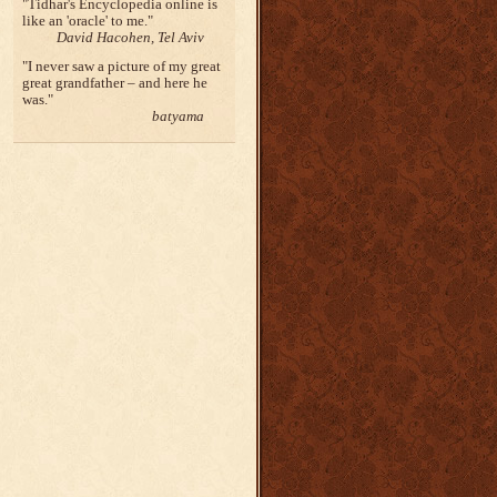
Tidhar's Encyclopedia online is
like an 'oracle' to me.
David Hacohen, Tel Aviv
I never saw a picture of my great
great grandfather – and here he
was.
batyama