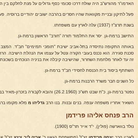
האדמו"ר מהורש"ב היה שולח דרכו סכומי כסף גדולים על מנת לחלקם בין ה
פעל לתיקון ובניית מקוואות שהיו חסרים בהרבה ישובים יהודיים ברוסיה. פע
בשנת תרצ"ז (1937) עלה לארץ עם משפחתו.
התישב ברמת-גן. יסר את התלמוד תורה "חורב" הראשון ברמת-גן.
באותה התקופה נתיסדה בתל-אביב ישיבת "תומכי תמימים" חב"ד. המצב 
סכנת סגירה. הוא נכנס בעובי הקורה ונטל על עצמו את הנהלת הישיבה. הרח
זה עד לאחר מלחמת השחרור, שהישיבה קיבלה את בניניה הנוכחים בשכונת 
השתתף ביסוד בית הכנסת לחסידי חב"ד ברמת-גן.
כל השנים חבר משרד הרבנות ברמת-גן.
נפטר ברמת-גן, כ"ח שבט תש"כ (26.2.1960) והובא לקבורה בזכרון-מאיר בבני-ברק.
השאיר אחריו משפחה ענפה. בנים ובנות. בנו הרב
גדליהו מ
מלא מקומו ברבנ
הרב פנחס אליהו פרידמן
נולד בווארשה (פולין), י"ד אייר תר"ס (1900).
לאביו הרב
יצחק פרידמן
זצ"ל (ממשפחת הגאון ר'
אריה ליב צינץ
זצ"ל א