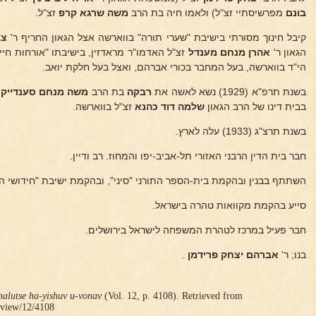
בונם
מפרשיסתיי זצ"ל) ולאמו חיה בת הרב
משה שרגא קרפ
זצ"ל.
קיבל חינוך מסורתי בישיבת "שערי תורה" בווארשה אצל הגאון החריף ר'
צבי
הגאון ר'
אהרן מנחם מענדל
זצ"ל האדמו"ר מראדזין, בישיבתו "אורחות חיים
הי"ד בווארשה, בעל המחבר בכורי אברהם, ואצל בעל חלקת יואב.
בשנת תרפ"א (1929) נשא לאשה את
רבקה
בת הרב
משה מנחם סענדייק
בבית דינו של הרב הגאון
שלמה דוד כהנא
זצ"ל בווארשה.
בשנת תרצ"ג (1933) עלה לארץ.
חבר בית הדין הרבני האזורי תל-אביב-יפו והמחוז. רב ודיין.
השתתף בבנין ובהקמת בית-הספר התורני "סיני", ובהקמת ישיבת "חידושי ה
סייע בהקמת מקוואות טהרה בישראל.
חבר פעיל במרכז לטהרת המשפחה לישראל בירושלים.
בנו; ר'
אברהם יצחק פרידמן
.
halutse ha-yishuv u-vonav
(Vol. 12, p. 4108). Retrieved from
r/view/12/4108