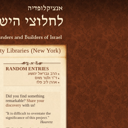
ty Libraries (New York)
RANDOM ENTRIES
הרב גבריאל יהושע
ד"ר ולטר מוזס
אהרן ליב פלז
Did you find something
remarkable?
Share your
discovery
with us!
It is difficult to overstate the
significance of this project.
Haaretz