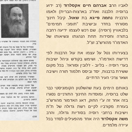
לאביו הר
ב אברהם חיים אקסלרוד
(רב ידוע
ברוסיה הלבנה ואח"כ בארצות-הברית) ולאמו
הרבנית
נחמה
פייגא
בת
שאול.
קיבל חינוך
מסורתי בחדר ובישיבת "תומכי תמימים"
בלבאוויץ (רוסיה). שם רכש לעצמו ידיעה רחבה
בתורה וחסידות תחת הנהגתו ונשיאותו של
האדמו"ר מהורש"ב זצ"ל.
בצעירותו נטל על עצמו את עול הרבנות לפי
דרישת האדמו"ר, ושימש בקודש וניהל ישיבות
בערי רוסיה - בליוב - ז'לובין וסוראז'. בכל מקום
ששירת ברבנות, יסד וביסס תלמוד תורה וישיבה
ושאר צרכי העיר הדתיים.
באותם הימים בעת שהשלטון הקומוניסטי כבר
שלט ברוסיה, ומוסדות החינוך התורניים נסגרו
בזה אחר זה ע"י החוק, דאג האדמור מהורש"ב
בעזרת מקורביו לקיים רשת גדולה של ת"ת
וישיבות ברחבי רוסיה בסודיות גדולה, והרב
משה אקסלרוד
היה אחד מהפעילים לסדר בכל
עיירה מלמדים.