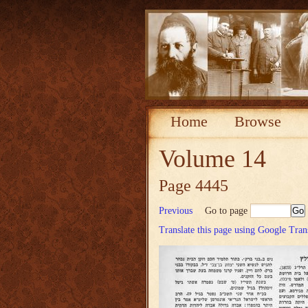
Home
Browse
Volume 14
Page 4445
Previous
Go to page
Translate this page using Google Tran