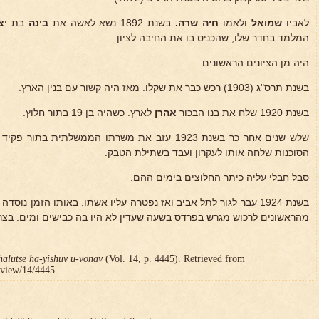
לאביו
שמואל
ולאמו
חיה שרה.
בשנת 1892 נשא לאשה את
בינה
בת
יצ
המלמד בחדר שלו, שהכניס בו את החיבה לציון.
היה מן הציונים הראשונים.
בשנת תרס"ג (1903) רכש כבר את שקלו. מאז היה קשור עם בנין הארץ.
בשנת 1920 שלח את בנו הבכור
אהרן
לארץ. כשהיה בן 19 בתור חלוץ.
שלש שנים אחר כר בשנת 1923 עזב את משרתו הממשלתית
הסוכנות שלחה אותו לעקרון ועבד בשתילת הטבק.
סבל חבלי עליה כיתר החלוצים בימים ההם.
בשנת 1924 עבר לגור לתל אביב ואז נפטרה עליו אשתו. באותו הזמן נוס
מהראשונים לרכוש מגרש בפרדס בשעה שעדין לא היו בה כבישים ומים. בצריפו שהק
halutse ha-yishuv u-vonav
(Vol. 14, p. 4445). Retrieved from
r/view/14/4445