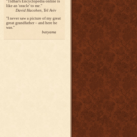
Tidhar's Encyclopedia online is
like an 'oracle' to me.
David Hacohen, Tel Aviv
I never saw a picture of my great
great grandfather – and here he
was.
batyama