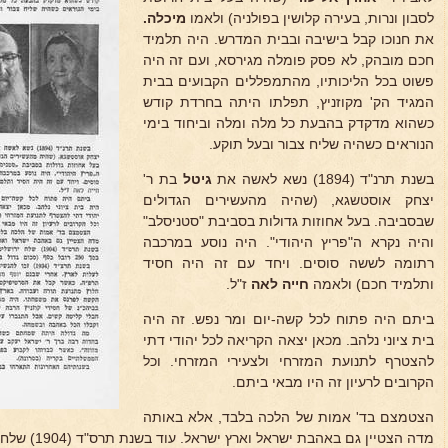
לסבון ונרות, בעירה קלושין בפולניה) ולאמו
מיכלה.
את חנוכו קבל בישיבה ובבית המדרש. היה תלמיד
חכם מובהק, לא פסק פומלה מגירסא, ועם זה היה
פשוט בכל הליכותיו, מהתמפללים הקבועים בבית
המגיד הק' מקוזניץ, תפלתו היתה בחרדת קודש
כשהוא מדקדק בהבעת כל מלה ומלה וביחוד בימי
הנוראים כשהיה שליח צבור ובעל תוקע.
בשנת תרנ"ד (1894) נשא לאשה את
גיטל
בת ר'
יצחק אוסטשגא, (שהיה מהעשירים הגדולים
שבסביבה. בעל אחוזות גדולות בסביבת "סטניסלב"
והיה נקרא ה"פריץ היהודי". היה נוסע במרכבה
רתומה לששה סוסים. ויחד עם זה היה חסיד
ותלמיד חכם) ולאמה
חייה לאה
ז"ל.
ביתם היה פתוח לכל קשה-יום ומר נפש. זה היה
בית ציוני נלהב. מכאן יצאה הקריאה לכל יהודי דתי
להצטרף לתנועת המזרחי ולצעירי המזרחי. וכל
הקרובים לרעיון זה היו מבאי ביתם.
הצטמצם בד' אמות של הלכה בלבד, אלא באותה