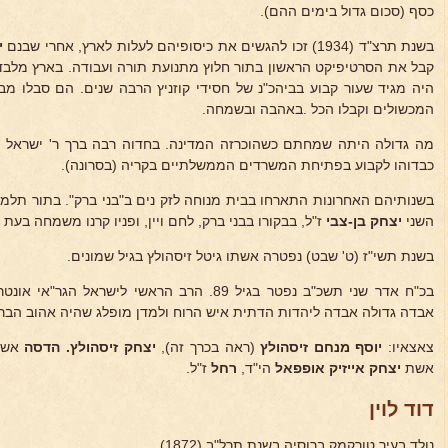
כסף (סכום גדול בימים ההם).
בשנת תרצ"ד (1934) זכו להגשים את כיסופיהם לעלות לארץ, אחרי שבנם
י
קבל את הסרטיפיקט הראשון בתור חלוץ מתנועת תורה ועבודה. בארץ מלב
היה מגיד שעור קבוע בביהכ"נ של חסידי קוזניץ הרבה שנים. הם סבלו מב
המכשולים וקבלו הכל .באהבה ובשמחה.
מה גדולה היתה שמחתם כשהוכרזה המדינה. בחדוה רבה ברך ר' ישראל יע
כבדוהו לקבוע בפתיחת המשרדים הממשלתיים בקריה (בסרונה).
בשנותיהם האחרונות התארחו בבית מנוחה לזק נים ב"בני ברק". בתור תלמי
השני
יצחק בן-צבי
ז"ל, בבקורו בבני ברק, לחם ויין, ופניו קרנו משמחה בעת
בשנת תשי"ז (ט' שבט) נפטרה אשתו גיטל זיסהולץ בגיל שמונים.
בכ"ח אדר שני תשכ"ב נפטר בגיל 89. הרב הראשי לישר
אבדה גדולה אבדה ליהדות הדתית איש הרוח ולמדן מופלג שהיה אהוב הברי
צאצאיו:
יוסף מנחם זיסהולץ
(ראה בכרך זה),
יצחק זיסהולץ. הדסה
אש
אשת
יצחק אייזיק אופפאל
הי"ד,
רחל
ז"ל.
דוד לוין
נולד בעיר טורקמק ברוסיה בשנת תרל"ב (1872).