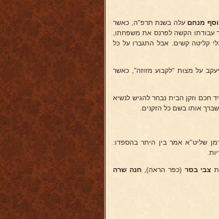
וסף מנחם
עלה בשנת תרפ"ה, כאשר
ד עבודתו הקשה לפרנס את משפחתו,
לי קליטה קשים. אבל התגברו על כל
קב על מצות "לקבוע מזוזה", כאשר
ד חכם וזקן הבית נבחר להגיש לנשיא
 שברך אותו בשם כל הזקנים.
אל הגר"אי אונטרמן שליט''א אמר בין היתר בהספדו:
ות.
ת
צבי בסר
(כפר הראה),
חנה שרה