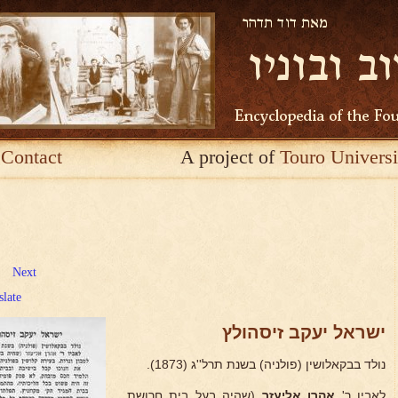
Contact
A project of
Touro Universi
Next
slate
ישראל יעקב זיסהולץ
נולד בבקאלושין (פולניה) בשנת תרל''ג (1873).
לאביו ר'
אהרן אליעזר
(שהיה בעל בית חרושת