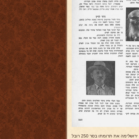
מדה הצטיין גם באהבת ישראל וארץ ישראל. עוד בשנת תרס"ד (1904) שלח ירושלימה את תרומתו בסר 250 רובל