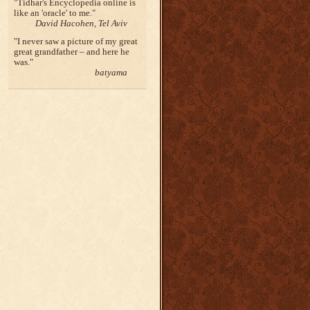
Tidhar's Encyclopedia online is
like an 'oracle' to me.
David Hacohen, Tel Aviv
I never saw a picture of my great
great grandfather – and here he
was.
batyama