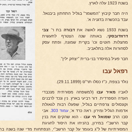
בשנת 1923 עלה לארץ.
היה חבר קיבוץ "המשמר" בגליל התחתון ביבנאל.
עבד בהכשרה בדגניה א'.
בשנת 1933 נשא לאשה את
דבורה
בת ר'
צבי
דרוזדובסקי.
באותה שנה הצטרף לתעשית
מחצלות. חוטים וכו' בקרית שמונה, ופתח עסק
לסחורות אלה בתלאביב.
חבר פעיל במיסדר בני-ברית "יצחק ילין".
רפאל עבו
נולד בצפת, כ"ז כסלו תר"ס (29.11.1899).
לאביו
מאיר עבו
(למשפחה מסורתית מנכבדי
העדה הספרדית. דור רביעי בארץ. נין ונכד לרבנים
וקונסולים צרפתיים בגליל, שפעלו רבות לגאולת
אדמות הגליל ומירון. ראה כרד א',
עמוד 303
. אבי
סבו הרב
שמואל חי עבו
- הוא שהקים את בנין
קבר הרשב"י במירון, בהניחו את היסוד לחגיגת
המסורתיות של ל"ג בעומר על קבר הרשב"י, הנפתחות מדי שנה בשנה בתה