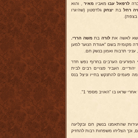
ברה
לרפאל עבו
מאביו
מאיר
, והוא
יה רחל
בת
יצחק
גלדסטון (שהיגרו
 נשא לאשה את
לורה
בת
משה הררי.
ודה מקומית בשם "אגודת הנוער למען
עניני תרבות ואמון בנשק חם.
י הפורעים הערבים בחרוף נפש חדר
הודיים. העביר פצויים רבים לבית
מה פעמים להתנקש בחייו וניצל בנס
רי שראו בו "האויב מספר 1".
"אגודת הצירים" שריכזה כ-100 צעירים וצעירות שהתאמנו בנשק חם ובקליעה
ים, וכך הצליחו משפחות רבות להחזיק