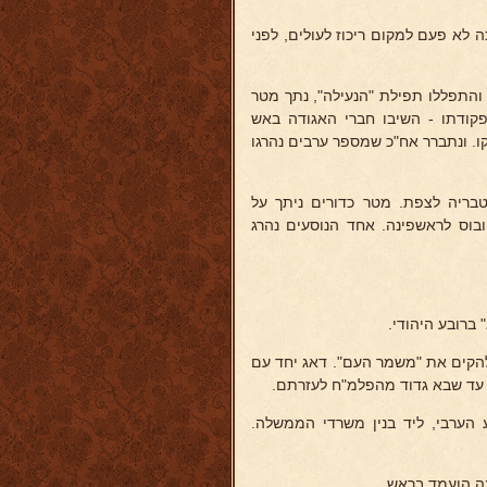
 לא פעם למקום ריכוז לעולים, לפני
או בבתי הכנסת והתפללו תפילת "הנעילה", נתך מטר
פקודתו - השיבו חברי האגודה באש
ו. ונתברר אח"כ שמספר ערבים נהרגו
בריה לצפת. מטר כדורים ניתך על
ובוס לראשפינה. אחד הנוסעים נהרג
ברובע היהודי.
הקים את "משמר העם". דאג יחד עם
 עד שבא גדוד מהפלמ"ח לעזרתם.
וך לרובע הערבי, ליד בנין משרדי הממשלה.