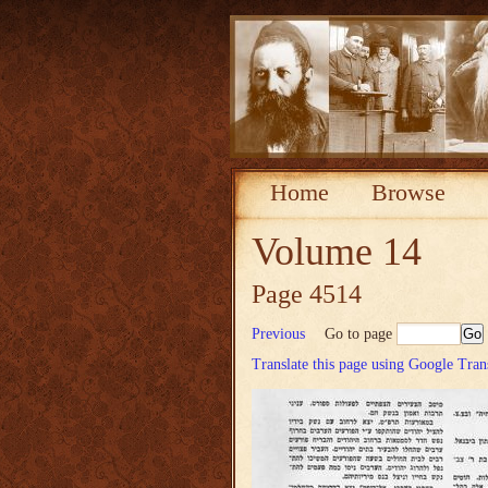
Home
Browse
Volume 14
Page 4514
Previous
Go to page
Translate this page using Google Tran