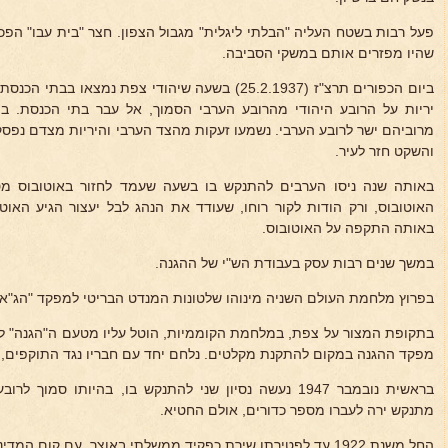
פעל רבות בשטח העליה "הבלתי ליגלית" מגבול הצפון. חצר "בית עבו" הפכה
שהיו מפזרים אותם במשקי הסביבה.
ביום הכפורים תרצ"ז (25.2.1937) בשעה שיהודי צפת נמצ
יריות על הרובע היהודי מהרובע הערבי הסמוך, אל עבר בתי הכנסת. ב
מרוביהם ישר לרובע הערבי. נשמעו זעקות מהצד הערבי והיריות מצדם נפסק
והשקט חזר לעיר.
באותה שנה ניסו הערבים להתנקש בו בשעה שעמד לחזור באוטובוס מט
האוטובוס, ורק הודות לקור רוחו, שעודד את הנהג לבל יעצור הגיע האוט
באותה התקפה על האוטובוס.
במשך שנים רבות עסק בעבודת הש"י של ההגנה.
בפרוץ מלחמת העולם השניה מינוהו שלטונות המנדט הבריטי למפקד "הג"א" 
בתקופת המצור על צפת, במלחמת הקוממיות, הוטל עליו מטעם ה"הגנה" ל
מפקד ההגנה במקום להתקנת מקלטים. נלחם יחד עם חבריו נגד התוקפים,
בראשית נובמבר 1947 נעשה נסיון שני להתנקש בו, בהיותו סמ
מתנקש ירה לעברו מספר כדורים, אולם החטיא.
החל משנת 1922 עד לפטירתו שירת כפקיד ממשלתי באוצר. עם קום המדינה הועמד בראש