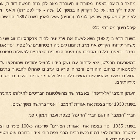
מחצר בית עבו בצפת. מסורת זו העוברת מאב לבן מזה חמשה דודות, ע
הקפיד לקיימה, על כל דקדוקיה במשך 16 שנה - עד לפטירתו) ולאמו
ח
לאמריקה מטיקטין שבפלך לומז'ה (רוסיה) שעלו לארץ בשנת 1897 והתישבו בצפת).
קיבל חינוך מסורתי וכללי.
בשנת תרפ"ב (1922) נשא לאשה את
וירג'יניה
לבית
מרקדס
ובזיווג שני
משחר ילדותו הקדיש את מרבית זמנו לעניניה הבטחוניים של צפת. יסד אג
צפת" - בצפת, בלכדו מסביבו את מיטב הצעירים הצפתיים לפעולות ספורט, 
במאורעות תרפ"ט, יצא לרחוב עם נשק בידיו להציל יהודים שהותקפו ע"
לסמטאות ברחוב היהודים והבריח פורעים ערבים שהחלו להבעיר בתים י
החולים בשעה שהפורעים המשיכו להתנפל ולהרוג יהודים. הערבים ניסו כ
מיריותיהם.
העתון הערבי "אל-דיפה" יצא בדרישה מהשלטונות הבריטים להגלותו מהעיר אח
בשנת 1930 יסד בצפת את אגודת "המכבי" ועמד בראשה משך שנים.
חברי "המכבי" היו גם חברי "ההגנה" בצפת ועברו אמון גופני.
בשנת 1935 יסד בצפת את 
למטרה. הודות לאגודה זו רכשו רבים מבני צפת רובי ציד - ברובם אוטומטי
בנשק חם ברשיון.